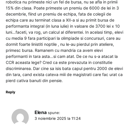
robotica nu primeste nici un fel de bursa, nu se afla in primii
15% din clasa. Poate primeste un premiu de 6000 de lei in 3
decembrie, fiind un premiu de echipa, fata de colegii de
echipa care au terminat clasa a XII-a si au primit bursa de
performanta integral (in luna iulie) in valoare de 3700 lei x 10
luni…faceti, va rog, un calcul al diferentei. In acelasi timp, elevi
cu media 9 fara participari la olimpiade si concursuri, care au
dormit foarte linistiti noptile , nu le-au pierdul prin ateliere,
primesc bursa. Ramanem cu mandria ca avem elevi
performanti in tara asta…si cam atat. De ce nu s-a atacat la
CCR aceasta lege? Cred ca este prevazuta in constitutie
discriminarea. Dar cine sa isis bata capul pentru 2000 de elevi
din tara, cand exista cateva miii de magistrati care fac urat ca
pierd cativa banuti din pensie.
Reply
Elena
spune:
3 noiembrie 2025 la 11:24