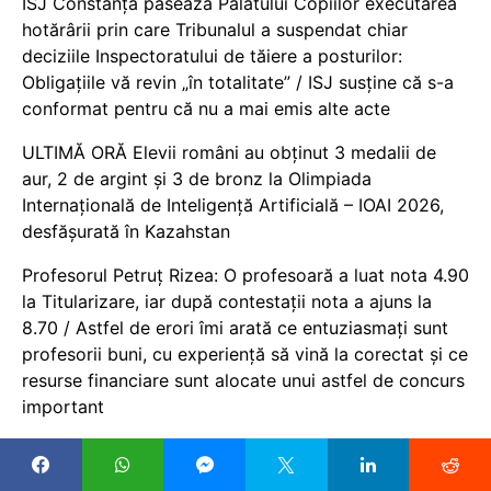
ISJ Constanța pasează Palatului Copiilor executarea
hotărârii prin care Tribunalul a suspendat chiar
deciziile Inspectoratului de tăiere a posturilor:
Obligațiile vă revin „în totalitate” / ISJ susține că s-a
conformat pentru că nu a mai emis alte acte
ULTIMĂ ORĂ Elevii români au obținut 3 medalii de
aur, 2 de argint și 3 de bronz la Olimpiada
Internațională de Inteligență Artificială – IOAI 2026,
desfășurată în Kazahstan
Profesorul Petruț Rizea: O profesoară a luat nota 4.90
la Titularizare, iar după contestații nota a ajuns la
8.70 / Astfel de erori îmi arată ce entuziasmați sunt
profesorii buni, cu experiență să vină la corectat și ce
resurse financiare sunt alocate unui astfel de concurs
important
Unici în UE: România este singura țară din întreaga
Uniune Europeană care a redus cheltuielile de