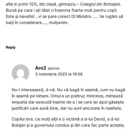
afla in primi 15%, din clasă, gimnaziu – Colegiul din Botoșani.
Bursă pe care i ați tăiat o însemna foarte mult pentru copil.
Este și navetist , vi se pare corect Dl Ministru ….. Va rugăm să
luați în considerare…., mulțumim.
Reply
Aro2
spune:
3 noiembrie 2025 la 19:56
Nu-l interesează, d-nă. Nu vă bagă în seamă, cum nu bagă
în seamă pe nimeni. Omul e un politruc mincinos, mimează
empatia dar execută înainte de a i se cere iar apoi găsește
justificări care sună bine, dar nu sunt ancorate în realitate.
Copilul dvs. ca mulți alții e o victimă a d-lui David, a d-lui
Bolojan și a guvernului condus și din care fac parte aceștia.