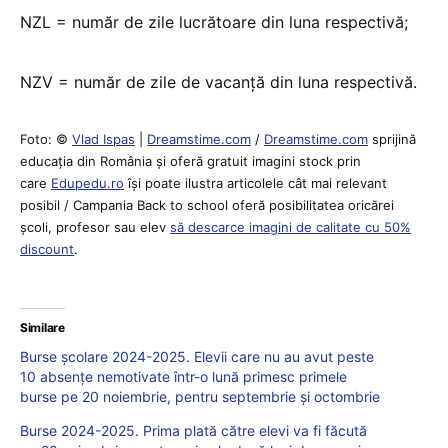
NZL = număr de zile lucrătoare din luna respectivă;
NZV = număr de zile de vacanţă din luna respectivă.
Foto: ©
Vlad Ispas
|
Dreamstime.com
/
Dreamstime.com
sprijină
educaţia din România şi oferă gratuit imagini stock prin
care
Edupedu.ro
îşi poate ilustra articolele cât mai relevant
posibil / Campania Back to school oferă posibilitatea oricărei
școli, profesor sau elev
să descarce imagini de calitate cu 50%
discount
.
Similare
Burse școlare 2024-2025. Elevii care nu au avut peste
10 absențe nemotivate într-o lună primesc primele
burse pe 20 noiembrie, pentru septembrie și octombrie
Burse 2024-2025. Prima plată către elevi va fi făcută