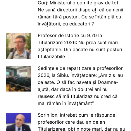
Gorj: Ministerul o comite grav de tot.
Ne sună directorii disperați că oamenii
rămân fără posturi. Ce se întâmplă cu
învățătorii, cu educatorii?
Profesor de Istorie cu 9.70 la
Titularizare 2026: Nu prea sunt mari
așteptările. Din păcate nu sunt posturi
titularizabile
Ședințele de repartizare a profesorilor
2026, la Sibiu. Învățătoare: „Am zis iau
ce este. O să fac naveta și Doamne-
ajută, dar dacă în doi,trei ani nu
reușesc să mă titularizez nu cred că
mai rămân în învățământ”
Sorin Ion, întrebat cum le răspunde
profesorilor care dau an de an
Titularizarea, obțin note mari, dar nu au