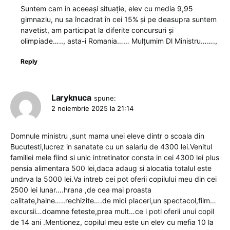
Suntem cam in aceeași situație, elev cu media 9,95
gimnaziu, nu sa încadrat în cei 15% și pe deasupra suntem
navetist, am participat la diferite concursuri și
olimpiade….., asta-i Romania…… Mulțumim Dl Ministru…….,
Reply
Laryknuca
spune:
2 noiembrie 2025 la 21:14
Domnule ministru ,sunt mama unei eleve dintr o scoala din
Bucutesti,lucrez in sanatate cu un salariu de 4300 lei.Venitul
familiei mele fiind si unic intretinator consta in cei 4300 lei plus
pensia alimentara 500 lei,daca adaug si alocatia totalul este
undrva la 5000 lei.Va intreb cei pot oferii copilului meu din cei
2500 lei lunar….hrana ,de cea mai proasta
calitate,haine…..rechizite….de mici placeri,un spectacol,film…
excursii…doamne feteste,prea mult…ce i poti oferii unui copil
de 14 ani .Mentionez, copilul meu este un elev cu mefia 10 la