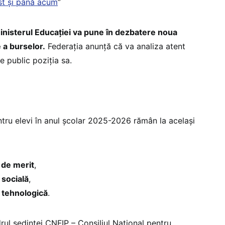
st și până acum
”
inisterul Educației va pune în dezbatere noua
 a burselor.
Federația anunță că va analiza atent
 public poziția sa.
tru elevi în anul școlar 2025-2026 rămân la același
 de merit
,
 socială
,
ă tehnologică
.
drul ședinței CNFIP – Consiliul Național pentru