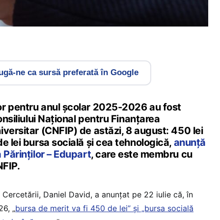
gă-ne ca sursă preferată în Google
r pentru anul școlar 2025-2026 au fost
onsiliului Național pentru Finanțarea
versitar (CNFIP) de astăzi, 8 august: 450 lei
e lei bursa socială și cea tehnologică,
anunță
 Părinților – Edupart
, care este membru cu
NFIP.
i Cercetării, Daniel David, a anunțat pe 22 iulie că, în
6, „
bursa de merit va fi 450 de lei” și „bursa socială