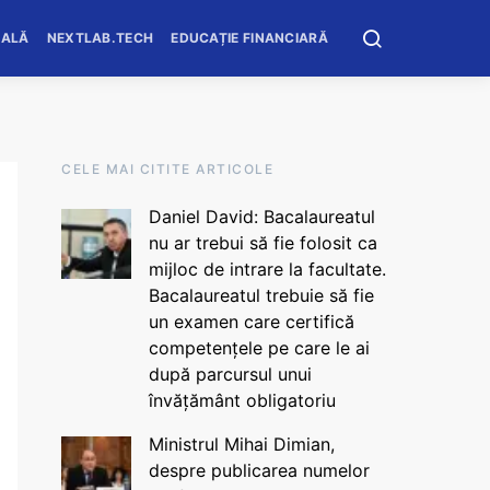
OALĂ
NEXTLAB.TECH
EDUCAȚIE FINANCIARĂ
CELE MAI CITITE ARTICOLE
Daniel David: Bacalaureatul
nu ar trebui să fie folosit ca
mijloc de intrare la facultate.
Bacalaureatul trebuie să fie
un examen care certifică
competențele pe care le ai
după parcursul unui
învățământ obligatoriu
Ministrul Mihai Dimian,
despre publicarea numelor