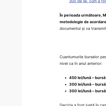
300 de lei, cum a fo
În perioada următoare, M
metodologie de acordare
documentul și va transmite
Cuantumurile burselor pen
nivel ca în anul anterior:
450 lei/lună – bursă
300 lei/lună – bursă
300 lei/lună – burs
Decizia a fost luată în ca