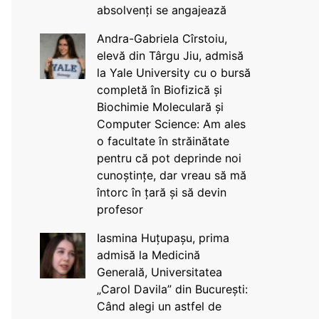
absolvenți se angajează
Andra-Gabriela Cîrstoiu,
elevă din Târgu Jiu, admisă
la Yale University cu o bursă
completă în Biofizică și
Biochimie Moleculară și
Computer Science: Am ales
o facultate în străinătate
pentru că pot deprinde noi
cunoștințe, dar vreau să mă
întorc în țară și să devin
profesor
Iasmina Huțupașu, prima
admisă la Medicină
Generală, Universitatea
„Carol Davila” din București:
Când alegi un astfel de