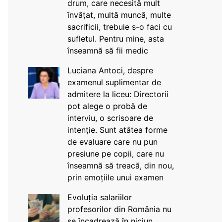
drum, care necesită mult
învățat, multă muncă, multe
sacrificii, trebuie s-o faci cu
sufletul. Pentru mine, asta
înseamnă să fii medic
Luciana Antoci, despre
examenul suplimentar de
admitere la liceu: Directorii
pot alege o probă de
interviu, o scrisoare de
intenție. Sunt atâtea forme
de evaluare care nu pun
presiune pe copii, care nu
înseamnă să treacă, din nou,
prin emoțiile unui examen
Evoluția salariilor
profesorilor din România nu
se încadrează în niciun