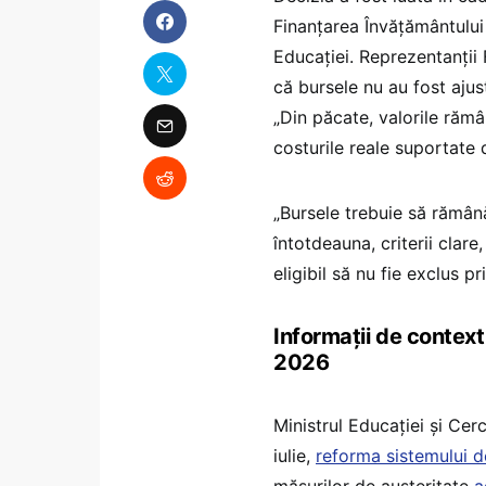
Finanțarea Învățământului 
Educației. Reprezentanții 
că bursele nu au fost ajusta
„Din păcate, valorile rămâ
costurile reale suportate d
„Bursele trebuie să rămână 
întotdeauna, criterii clare,
eligibil să nu fie exclus pr
Informații de context
2026
Ministrul Educației și Cerc
iulie,
reforma sistemului d
măsurilor de austeritate
a