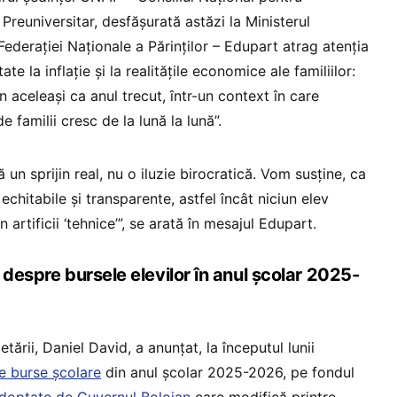
Preuniversitar, desfășurată astăzi la Ministerul
Federației Naționale a Părinților – Edupart atrag atenția
te la inflație și la realitățile economice ale familiilor:
n aceleași ca anul trecut, într-un context în care
e familii cresc de la lună la lună”.
un sprijin real, nu o iluzie birocratică. Vom susține, ca
 echitabile și transparente, astfel încât niciun elev
in artificii ‘tehnice’”, se arată în mesajul Edupart.
 despre bursele elevilor în anul școlar 2025-
etării, Daniel David, a anunțat, la începutul lunii
e burse școlare
din anul școlar 2025-2026, pe fondul
doptate de Guvernul Bolojan
care modifică printre