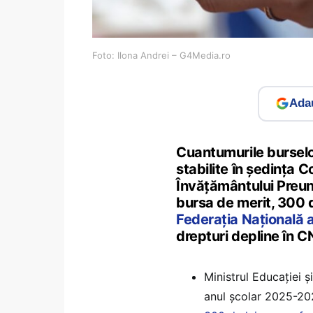
Foto: Ilona Andrei – G4Media.ro
Adau
Cuantumurile burselo
stabilite în ședința C
Învățământului Preuni
bursa de merit, 300 d
Federația Națională a
drepturi depline în C
Ministrul Educației ș
anul școlar 2025-202