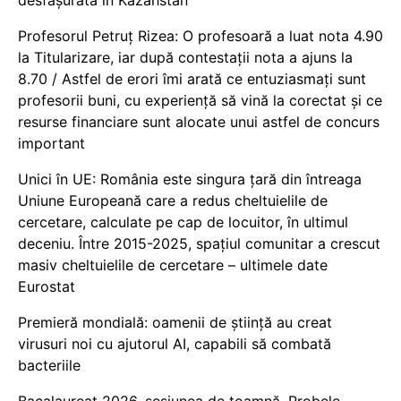
Profesorul Petruț Rizea: O profesoară a luat nota 4.90
la Titularizare, iar după contestații nota a ajuns la
8.70 / Astfel de erori îmi arată ce entuziasmați sunt
profesorii buni, cu experiență să vină la corectat și ce
resurse financiare sunt alocate unui astfel de concurs
important
Unici în UE: România este singura țară din întreaga
Uniune Europeană care a redus cheltuielile de
cercetare, calculate pe cap de locuitor, în ultimul
deceniu. Între 2015-2025, spațiul comunitar a crescut
masiv cheltuielile de cercetare – ultimele date
Eurostat
Premieră mondială: oamenii de știință au creat
virusuri noi cu ajutorul AI, capabili să combată
bacteriile
Bacalaureat 2026, sesiunea de toamnă. Probele