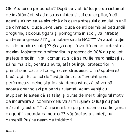
Ok! Atunci ce propuneți?? După ce v ați bătut joc de sistemul
de învățământ, și ați distrus mintea și sufletul copiilor, încât
aceștia ajung sa se sinucidă din cauza stresului cumulat in anii
de gimnaziu, după ,,evaluare’, după ce ați permis să pătrundă
drogurile, alcoolul, țigara și pornografia in scoli, vă întrebați
unde este greșeală?? ,,La notare sau la BAC”?? Va auziți puțin
cat de penibili sunteți?? Și așa copiii învață în condiții de stres
maxim! Majoritatea profesorilor in procent de 98% au preluat
ștafeta predării in stil comunist, și că sa nu fie marginalizați și,
să nu mai zic, pentru a evita, atât bulingul profesorilor in
primul rand cât și al colegilor, se straduiesc din răsputeri să
facă față!! Sistemul de învățământ este învechit și nu
performeaza deloc și prin asta demonstrează că vor să
scoată doar sclavi pe banda rulanta!! Acum veniți cu
stupizeniile astea că să tăiați și bursa de merit, singurul motiv
de încurajare al copiilor?? Nu va ar fi rușine? O luați cu pași
mărunți și astfel îi înrăiți și mai tare pe profesori ca sa fie și mai
exigenți in acordarea notelor?? Năpârci asta sunteți, nu
oameni!! Rușine neam de trădători!
Reply