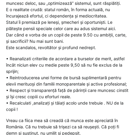
muncesc deloc, sau „optimizează” sistemul, sunt răsplătiți.
E o realitate crudă: statul român, în forma actuală, nu
încurajează efortul, ci dependența și mediocritatea.
Statul îi premiază pe leneși, șmecheri și oportuniști. Le
plătește pensii speciale celor care au adus sistemul aici.
Dar când e vorba de un copil de peste 9.50 cu ambiții, carte,
și sacrificii? Nu mai sunt bani.
Este scandalos, revoltător și profund nedrept.
• Reanalizati criteriile de acordare a burselor de merit, astfel
încât niciun elev cu medie peste 9,50 să nu fie exclus de la
sprijin;
• Reintroducerea unei forme de bursă suplimentară pentru
elevii merituoși din familii monoparentale și active profesional;
• Respect și transparență față de părinții care muncesc cinstit
și își cresc copiii cu eforturi reale.
• Recalculati ,analizați și tăiați acolo unde trebuie . NU de la
copii !
Vreau ca fiica mea să creadă că munca este apreciată în
România. Că nu trebuie să trișezi ca să reușești. Că poți fi
demn și susținut, nu umilit și pedepsit.