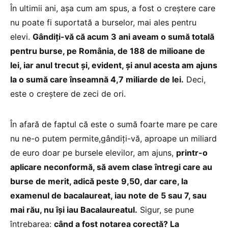
În ultimii ani, așa cum am spus, a fost o creștere care
nu poate fi suportată a burselor, mai ales pentru
elevi.
Gândiți-vă că acum 3 ani aveam o sumă totală
pentru burse, pe România, de 188 de milioane de
lei, iar anul trecut și, evident, și anul acesta am ajuns
la o sumă care înseamnă 4,7 miliarde de lei.
Deci,
este o creștere de zeci de ori.
În afară de faptul că este o sumă foarte mare pe care
nu ne-o putem permite,gândiți-vă, aproape un miliard
de euro doar pe bursele elevilor, am ajuns,
printr-o
aplicare neconformă, să avem clase întregi care au
burse de merit, adică peste 9,50, dar care, la
examenul de bacalaureat, iau note de 5 sau 7, sau
mai rău, nu își iau Bacalaureatul.
Sigur, se pune
întrebarea:
când a fost notarea corectă? La