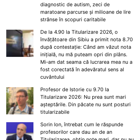
diagnostic de autism, zeci de
maratoane parcurse și milioane de lire
strânse în scopuri caritabile
De la 4.90 la Titularizare 2026, o
învățătoare din Sibiu a primit nota 8.70
după contestație: Când am văzut nota
inițială, nu mă puteam opri din plâns.
Mi-am dat seama că lucrarea mea nu a
fost corectată în adevăratul sens al
cuvântului
Profesor de Istorie cu 9.70 la
Titularizare 2026: Nu prea sunt mari
așteptările. Din păcate nu sunt posturi
titularizabile
Sorin Ion, întrebat cum le răspunde
profesorilor care dau an de an
Titularizarea, obțin note mari, dar nu au