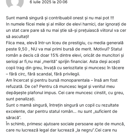
6 iulie 2025 la 20:06
Sunt mamă singură și contribuabil onest și nu mai pot !!!
In numele fiicei mele și al miilor de elevi harnici, dar ignorați de
un stat care pare să nu mai știe să-și prețuiască viitorul va cer
să ascultați!
Fiica mea, elevă într-un liceu de prestigiu, cu media generală
peste 9,50 , NU va mai primi bursă de merit. Motivul? Statul
român a decis că doar 15% dintre elevi, oricât de muncitori și
serioși ar fi,nu mai „merită” sprijin financiar. Asta deși acești
copii trag din greu, învață cu seriozitate și muncesc în tăcere
– fără circ, fără scandal, fără privilegii.
Am încercat și pentru bursă monoparentala – însă am fost
refuzată. De ce? Pentru că muncesc legal și venitul meu
depășește plafonul impus. Cei care muncesc cinstit, cu greu,
sunt penalizați.
Sunt o mamă singură, întrețin singură un copil cu rezultate
excelente, dar pentru statul român… nu sunt „suficient de
săracă”.
În schimb, primesc ajutoare sociale persoane apte de muncă,
care nu lucrează legal dar lucrează „la negru”.Cei care nu