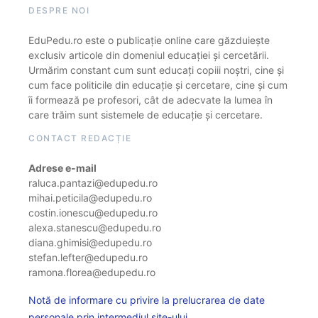
DESPRE NOI
EduPedu.ro este o publicație online care găzduiește
exclusiv articole din domeniul educației și cercetării.
Urmărim constant cum sunt educați copiii noștri, cine și
cum face politicile din educație și cercetare, cine și cum
îi formează pe profesori, cât de adecvate la lumea în
care trăim sunt sistemele de educație și cercetare.
CONTACT REDACȚIE
Adrese e-mail
raluca.pantazi@edupedu.ro
mihai.peticila@edupedu.ro
costin.ionescu@edupedu.ro
alexa.stanescu@edupedu.ro
diana.ghimisi@edupedu.ro
stefan.lefter@edupedu.ro
ramona.florea@edupedu.ro
Notă de informare cu privire la prelucrarea de date
personale prin intermediul site-ului