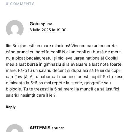
8 COMMENTS
Gabi
spune:
8 iulie 2025 la 19:00
Ilie Bolojan ești un mare mincinos! Vino cu cazuri concrete
când arunci cu noroi în copii! Nici un copil cu bursă de merit
nu a picat bacalaureatul și nici evaluarea națională! Copilul
meu a luat bursă în gimnaziu și la evaluare a luat notă foarte
mare. Fă-ți tu un salariu decent și după aia să te iei de copiii
care învață. Ai tu habar cat muncesc acești copii? Se trezesc
dimineața la 5-6 sa mai repete la istorie, geografie sau
biologie. Tu te trezești la 5 să mergi la muncă ca să justifici
salariul nesimțit care îl iei?
Reply
ARTEMIS
spune: