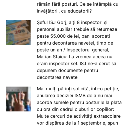
rămân fără posturi. Ce se întâmplă cu
învățătorii, cu educatorii?
Șeful ISJ Gorj, alți 8 inspectori și
personal auxiliar trebuie să returneze
peste 55.000 de lei, bani acordați
pentru decontarea navetei, timp de
peste un an / Inspectorul general,
Marian Staicu: La vremea aceea nu
eram inspector șef. ISJ ne-a cerut să
depunem documente pentru
decontarea navetei
Mai mulți părinți solicită, într-o petiție,
anularea deciziei ISMB de a nu mai
acorda sumele pentru posturile la plata
cu ora din cadrul cluburilor copiilor:
Multe cercuri de activități extrașcolare
vor dispărea de la 1 septembrie, spun