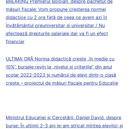
BREAKING Premierul Bolojan, despre pachetul de
măsuri fiscale: Vom propune creșterea normei
didactice cu 2 ore față de ceea ce avem azi în
învățământul preuniversitar și universitar / Nu
afectează drepturile salariale dar va fi un efect
financiar
ULTIMA ORĂ Norma didactică crește „în medie cu
10%”, bursele revin la „nivelul și criteriile” din anul
școlar 2022-2023 și numărul de elevi dintr-o clasă
crește – proiectul de măsuri fiscale pentru Educație
Ministrul Educației și Cercetării, Daniel David, despre
burse: În ultimii 2-3 ani le-am stricat mintea elevilor și