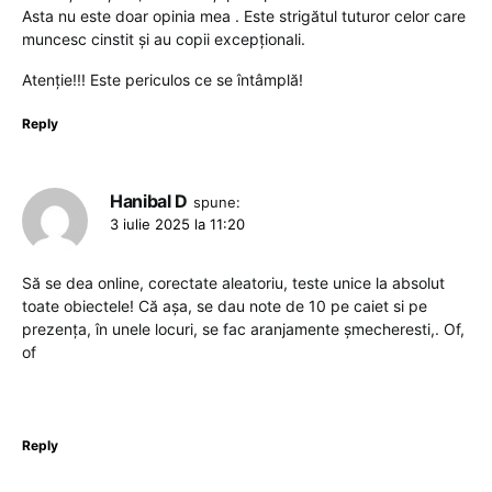
Asta nu este doar opinia mea . Este strigătul tuturor celor care
muncesc cinstit și au copii excepționali.
Atenție!!! Este periculos ce se întâmplă!
Reply
Hanibal D
spune:
3 iulie 2025 la 11:20
Să se dea online, corectate aleatoriu, teste unice la absolut
toate obiectele! Că așa, se dau note de 10 pe caiet si pe
prezența, în unele locuri, se fac aranjamente șmecheresti,. Of,
of
Reply