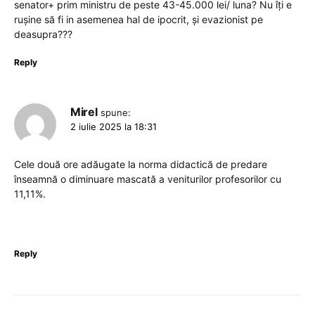
senator+ prim ministru de peste 43-45.000 lei/ luna? Nu îți e
rușine să fi in asemenea hal de ipocrit, și evazionist pe
deasupra???
Reply
Mirel
spune:
2 iulie 2025 la 18:31
Cele două ore adăugate la norma didactică de predare
înseamnă o diminuare mascată a veniturilor profesorilor cu
11,11%.
Reply