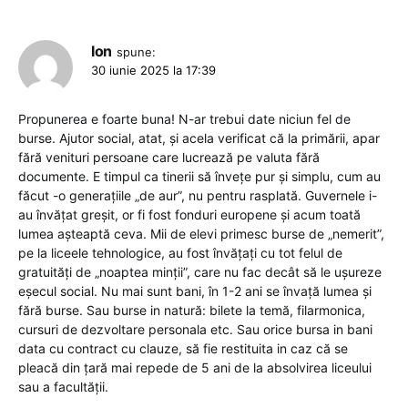
Ion
spune:
30 iunie 2025 la 17:39
Propunerea e foarte buna! N-ar trebui date niciun fel de
burse. Ajutor social, atat, și acela verificat că la primării, apar
fără venituri persoane care lucrează pe valuta fără
documente. E timpul ca tinerii să învețe pur și simplu, cum au
făcut -o generațiile „de aur”, nu pentru rasplată. Guvernele i-
au învățat greșit, or fi fost fonduri europene și acum toată
lumea așteaptă ceva. Mii de elevi primesc burse de „nemerit”,
pe la liceele tehnologice, au fost învățați cu tot felul de
gratuități de „noaptea minții”, care nu fac decât să le ușureze
eșecul social. Nu mai sunt bani, în 1-2 ani se învață lumea și
fără burse. Sau burse in natură: bilete la temă, filarmonica,
cursuri de dezvoltare personala etc. Sau orice bursa in bani
data cu contract cu clauze, să fie restituita in caz că se
pleacă din țară mai repede de 5 ani de la absolvirea liceului
sau a facultății.