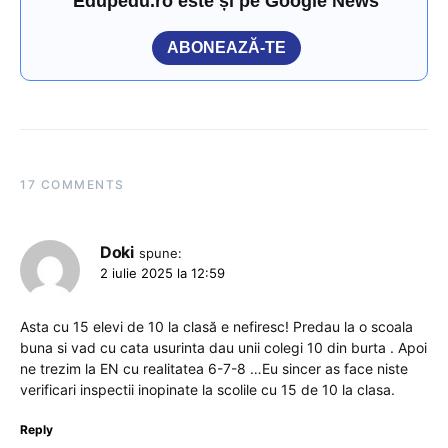
Edupedu.ro este și pe Google News
ABONEAZĂ-TE
17 COMMENTS
Doki
spune:
2 iulie 2025 la 12:59
Asta cu 15 elevi de 10 la clasă e nefiresc! Predau la o scoala
buna si vad cu cata usurinta dau unii colegi 10 din burta . Apoi
ne trezim la EN cu realitatea 6-7-8 …Eu sincer as face niste
verificari inspectii inopinate la scolile cu 15 de 10 la clasa.
Reply