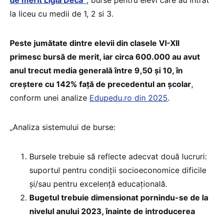
de merit Ligia Deca”
, burse pentru elevi care au intrat
la liceu cu medii de 1, 2 si 3.
Peste jumătate dintre elevii din clasele VI-XII
primesc bursă de merit, iar circa 600.000 au avut
anul trecut media generală între 9,50 și 10, în
creștere cu 142% față de precedentul an școlar
,
conform unei analize
Edupedu.ro din 2025
.
„Analiza sistemului de burse:
Bursele trebuie să reflecte adecvat două lucruri:
suportul pentru condiții socioeconomice dificile
și/sau pentru excelență educațională.
Bugetul trebuie dimensionat pornindu-se de la
nivelul anului 2023, înainte de introducerea