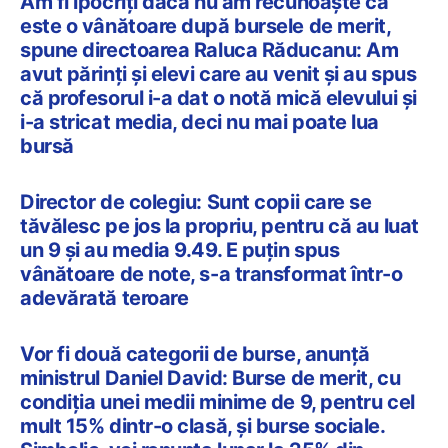
Am fi ipocriți dacă nu am recunoaște că
este o vânătoare după bursele de merit,
spune directoarea Raluca Răducanu: Am
avut părinți și elevi care au venit și au spus
că profesorul i-a dat o notă mică elevului și
i-a stricat media, deci nu mai poate lua
bursă
Director de colegiu: Sunt copii care se
tăvălesc pe jos la propriu, pentru că au luat
un 9 și au media 9.49. E puțin spus
vânătoare de note, s-a transformat într-o
adevărată teroare
Vor fi două categorii de burse, anunță
ministrul Daniel David: Burse de merit, cu
condiția unei medii minime de 9, pentru cel
mult 15% dintr-o clasă, și burse sociale.