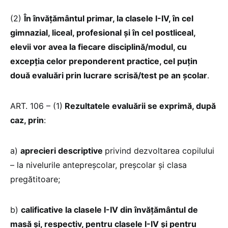
(2)
În învăţământul primar, la clasele I-IV, în cel
gimnazial, liceal, profesional şi în cel postliceal,
elevii vor avea la fiecare disciplină/modul, cu
excepţia celor preponderent practice, cel puţin
două evaluări prin lucrare scrisă/test pe an şcolar
.
ART. 106 – (1)
Rezultatele evaluării se exprimă, după
caz, prin
:
a)
aprecieri descriptive
privind dezvoltarea copilului
– la nivelurile antepreşcolar, preşcolar şi clasa
pregătitoare;
b)
calificative la clasele I-IV din învățământul de
masă şi, respectiv, pentru clasele I-IV și pentru