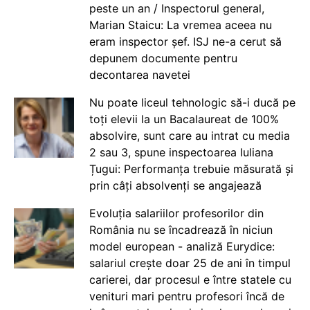
peste un an / Inspectorul general,
Marian Staicu: La vremea aceea nu
eram inspector șef. ISJ ne-a cerut să
depunem documente pentru
decontarea navetei
Nu poate liceul tehnologic să-i ducă pe
toți elevii la un Bacalaureat de 100%
absolvire, sunt care au intrat cu media
2 sau 3, spune inspectoarea Iuliana
Țugui: Performanța trebuie măsurată și
prin câți absolvenți se angajează
Evoluția salariilor profesorilor din
România nu se încadrează în niciun
model european - analiză Eurydice:
salariul crește doar 25 de ani în timpul
carierei, dar procesul e între statele cu
venituri mari pentru profesori încă de