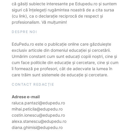
că găsiți subiecte interesante pe Edupedu.ro și suntem
siguri că înțelegeți rugămintea noastră de a cita sursa
(cu link), ca o declarație reciprocă de respect și
profesionalism. Vă mulțumim!
DESPRE NOI
EduPedu.ro este o publicație online care găzduiește
exclusiv articole din domeniul educației și cercetării.
Urmărim constant cum sunt educați copiii noștri, cine și
cum face politicile din educație și cercetare, cine și cum
îi formează pe profesori, cât de adecvate la lumea în
care trăim sunt sistemele de educație și cercetare.
CONTACT REDACȚIE
Adrese e-mail
raluca.pantazi@edupedu.ro
mihai.peticila@edupedu.ro
costin.ionescu@edupedu.ro
alexa.stanescu@edupedu.ro
diana.ghimisi@edupedu.ro