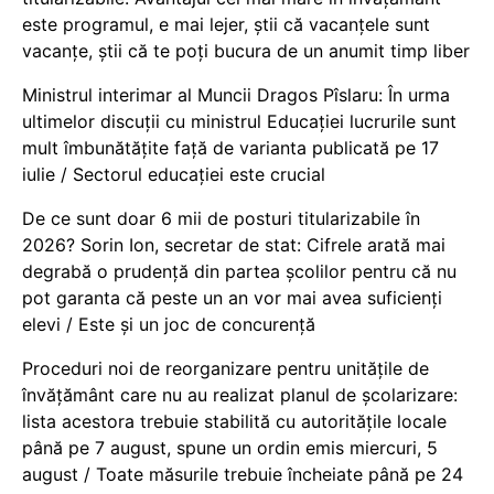
este programul, e mai lejer, știi că vacanțele sunt
vacanţe, știi că te poți bucura de un anumit timp liber
Ministrul interimar al Muncii Dragos Pîslaru: În urma
ultimelor discuții cu ministrul Educației lucrurile sunt
mult îmbunătățite față de varianta publicată pe 17
iulie / Sectorul educației este crucial
De ce sunt doar 6 mii de posturi titularizabile în
2026? Sorin Ion, secretar de stat: Cifrele arată mai
degrabă o prudență din partea școlilor pentru că nu
pot garanta că peste un an vor mai avea suficienți
elevi / Este și un joc de concurență
Proceduri noi de reorganizare pentru unitățile de
învățământ care nu au realizat planul de școlarizare:
lista acestora trebuie stabilită cu autoritățile locale
până pe 7 august, spune un ordin emis miercuri, 5
august / Toate măsurile trebuie încheiate până pe 24