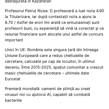
desfășurată în Kazahstan
Profesorul Petruț Rizea: O profesoară a luat nota 4.90
la Titularizare, iar după contestații nota a ajuns la
8.70 / Astfel de erori îmi arată ce entuziasmați sunt
profesorii buni, cu experiență să vină la corectat și ce
resurse financiare sunt alocate unui astfel de concurs
important
Unici în UE: România este singura țară din întreaga
Uniune Europeană care a redus cheltuielile de
cercetare, calculate pe cap de locuitor, în ultimul
deceniu. Între 2015-2025, spațiul comunitar a crescut
masiv cheltuielile de cercetare – ultimele date
Eurostat
Premieră mondială: oamenii de știință au creat
virusuri noi cu ajutorul AI, capabili să combată
bacteriile