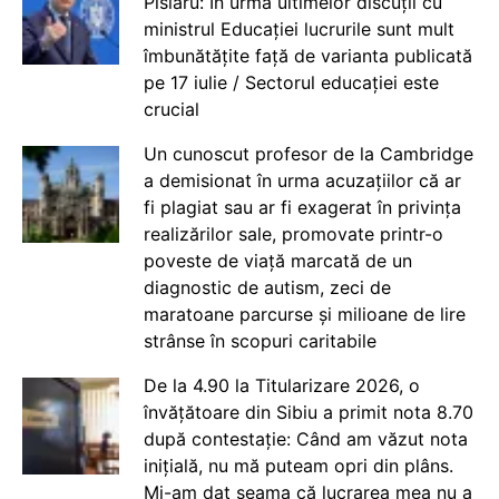
Pîslaru: În urma ultimelor discuții cu
ministrul Educației lucrurile sunt mult
îmbunătățite față de varianta publicată
pe 17 iulie / Sectorul educației este
crucial
Un cunoscut profesor de la Cambridge
a demisionat în urma acuzațiilor că ar
fi plagiat sau ar fi exagerat în privința
realizărilor sale, promovate printr-o
poveste de viață marcată de un
diagnostic de autism, zeci de
maratoane parcurse și milioane de lire
strânse în scopuri caritabile
De la 4.90 la Titularizare 2026, o
învățătoare din Sibiu a primit nota 8.70
după contestație: Când am văzut nota
inițială, nu mă puteam opri din plâns.
Mi-am dat seama că lucrarea mea nu a