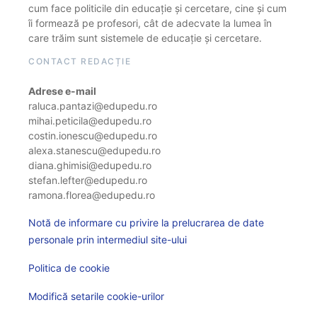
cum face politicile din educație și cercetare, cine și cum
îi formează pe profesori, cât de adecvate la lumea în
care trăim sunt sistemele de educație și cercetare.
CONTACT REDACȚIE
Adrese e-mail
raluca.pantazi@edupedu.ro
mihai.peticila@edupedu.ro
costin.ionescu@edupedu.ro
alexa.stanescu@edupedu.ro
diana.ghimisi@edupedu.ro
stefan.lefter@edupedu.ro
ramona.florea@edupedu.ro
Notă de informare cu privire la prelucrarea de date
personale prin intermediul site-ului
Politica de cookie
Modifică setarile cookie-urilor