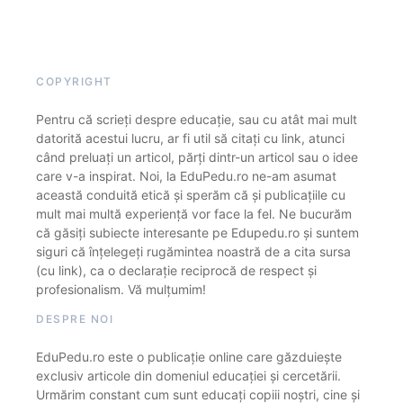
COPYRIGHT
Pentru că scrieți despre educație, sau cu atât mai mult
datorită acestui lucru, ar fi util să citați cu link, atunci
când preluați un articol, părți dintr-un articol sau o idee
care v-a inspirat. Noi, la EduPedu.ro ne-am asumat
această conduită etică și sperăm că și publicațiile cu
mult mai multă experiență vor face la fel. Ne bucurăm
că găsiți subiecte interesante pe Edupedu.ro și suntem
siguri că înțelegeți rugămintea noastră de a cita sursa
(cu link), ca o declarație reciprocă de respect și
profesionalism. Vă mulțumim!
DESPRE NOI
EduPedu.ro este o publicație online care găzduiește
exclusiv articole din domeniul educației și cercetării.
Urmărim constant cum sunt educați copiii noștri, cine și