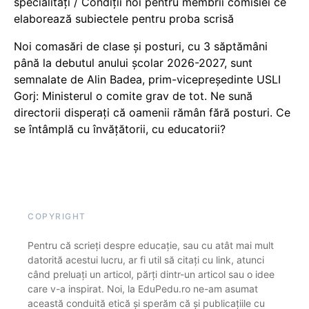
specialități / Condiții noi pentru membrii comisiei ce
elaborează subiectele pentru proba scrisă
Noi comasări de clase și posturi, cu 3 săptămâni
până la debutul anului școlar 2026-2027, sunt
semnalate de Alin Badea, prim-vicepreședinte USLI
Gorj: Ministerul o comite grav de tot. Ne sună
directorii disperați că oamenii rămân fără posturi. Ce
se întâmplă cu învățătorii, cu educatorii?
COPYRIGHT
Pentru că scrieți despre educație, sau cu atât mai mult
datorită acestui lucru, ar fi util să citați cu link, atunci
când preluați un articol, părți dintr-un articol sau o idee
care v-a inspirat. Noi, la EduPedu.ro ne-am asumat
această conduită etică și sperăm că și publicațiile cu