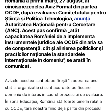
România a primit marți, 27 august, al
cincisprezecelea Aviz Formal din partea
OCDE, după evaluarea Comitetutului pentru
Știință și Politică Tehnologică,
anunță
Autoritatea Națională pentru Cercetare
(ANC). Acest pas confirmă „atât
capacitatea României de a implementa
instrumentele juridice ale OCDE din aria sa
de competență, cât și alinierea politicilor și
practicilor naționale la standardele
internaționale în domeniu”, se arată în
comunicat.
Avizele acestea sunt etape firești în aderarea unui
stat la organizație și sunt acordate pe fiecare
domeniu de interes în cadrul procesului de evaluare.
În zona Educației, România stă foarte bine în relația
cu OCDE, țara noastră fiind deja parte din procesul