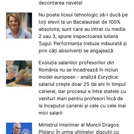
decontarea navetei
Nu poate liceul tehnologic să-i ducă pe
toți elevii la un Bacalaureat de 100%
absolvire, sunt care au intrat cu media
2 sau 3, spune inspectoarea Iuliana
Țugui: Performanța trebuie măsurată și
prin câți absolvenți se angajează
Evoluția salariilor profesorilor din
România nu se încadrează în niciun
model european - analiză Eurydice:
salariul crește doar 25 de ani în timpul
carierei, dar procesul e între statele cu
venituri mari pentru profesori încă de
la începutul carierei și cele cu cele mai
mici salarii
Ministrul interimar al Muncii Dragos
Pîslaru: În urma ultimelor discuții cu