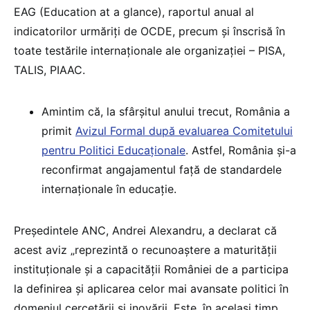
EAG (Education at a glance), raportul anual al
indicatorilor urmăriți de OCDE, precum și înscrisă în
toate testările internaționale ale organizației – PISA,
TALIS, PIAAC.
Amintim că, la sfârșitul anului trecut, România a
primit
Avizul Formal după evaluarea Comitetului
pentru Politici Educaționale
. Astfel, România și-a
reconfirmat angajamentul față de standardele
internaționale în educație.
Președintele ANC, Andrei Alexandru, a declarat că
acest aviz „reprezintă o recunoaștere a maturității
instituționale și a capacității României de a participa
la definirea și aplicarea celor mai avansate politici în
domeniul cercetării și inovării. Este, în același timp,