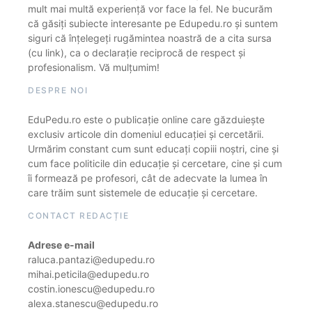
mult mai multă experiență vor face la fel. Ne bucurăm
că găsiți subiecte interesante pe Edupedu.ro și suntem
siguri că înțelegeți rugămintea noastră de a cita sursa
(cu link), ca o declarație reciprocă de respect și
profesionalism. Vă mulțumim!
DESPRE NOI
EduPedu.ro este o publicație online care găzduiește
exclusiv articole din domeniul educației și cercetării.
Urmărim constant cum sunt educați copiii noștri, cine și
cum face politicile din educație și cercetare, cine și cum
îi formează pe profesori, cât de adecvate la lumea în
care trăim sunt sistemele de educație și cercetare.
CONTACT REDACȚIE
Adrese e-mail
raluca.pantazi@edupedu.ro
mihai.peticila@edupedu.ro
costin.ionescu@edupedu.ro
alexa.stanescu@edupedu.ro