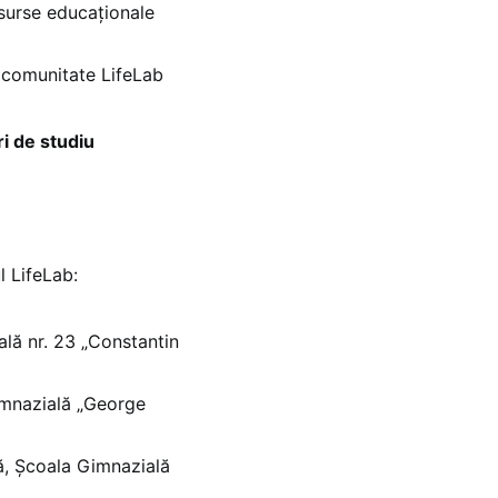
surse educaționale
e comunitate LifeLab
i de studiu
l LifeLab:
ală nr. 23 „Constantin
imnazială „George
nă, Școala Gimnazială