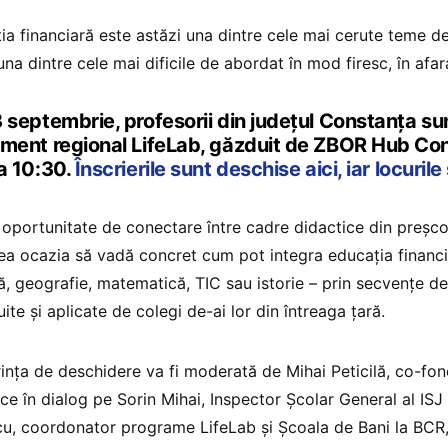
ia financiară este astăzi una dintre cele mai cerute teme de c
 una dintre cele mai dificile de abordat în mod firesc, în af
 septembrie, profesorii din județul Constanța sunt
ment regional LifeLab, găzduit de ZBOR Hub Co
a 10:30.
Înscrierile sunt deschise aici, iar locurile
 oportunitate de conectare între cadre didactice din preșcol
ea ocazia să vadă concret cum pot integra educația financiar
, geografie, matematică, TIC sau istorie – prin secvențe de 
ite și aplicate de colegi de-ai lor din întreaga țară.
ința de deschidere va fi moderată de Mihai Peticilă, co-fond
ce în dialog pe Sorin Mihai, Inspector Școlar General al IS
u, coordonator programe LifeLab și Școala de Bani la BCR