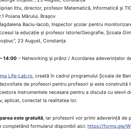
iprian Ittu, director, profesor Matematică, Informatică și T
r.1 Poiana Mărului, Brașov
agdalena Baciu-Iacob, Inspector școlar pentru monitorizar
ccesul la educație și profesor Istorie/Geografie, Școala Gi
oșbuc”, 23 August, Constanța
– 14:00
– Networking și prânz / Acordarea adeverințelor de
rma Life-Lab.ro
, creată în cadrul programului Școala de Bani
 dezvoltate de profesori pentru profesori și este construită 
acestora instrumentele necesare pentru a discuta cu elevii 
v, aplicat, conectat la realitatea lor.
iparea este gratuită
, iar profesorii vor primi adeverință de p
e completând formularul disponibil aici:
https://forms.gle