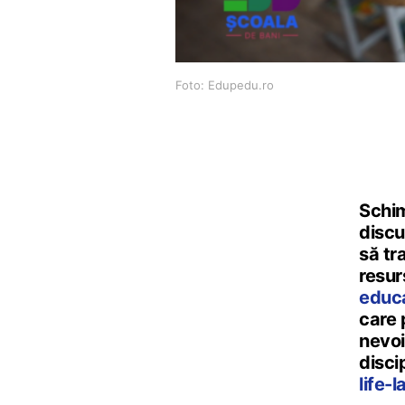
Foto: Edupedu.ro
Schim
discu
să tr
resurs
educa
care 
nevoil
disci
life-l