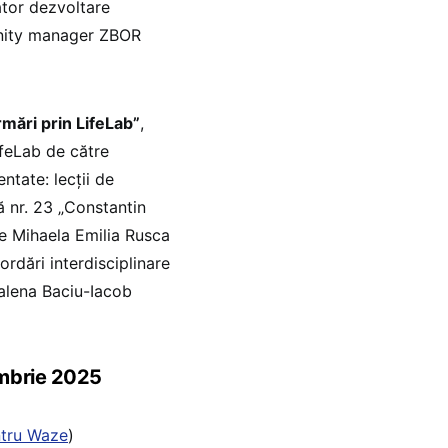
ator dezvoltare
munity manager ZBOR
rmări prin LifeLab”
,
ifeLab de către
ntate: lecții de
ă nr. 23 „Constantin
de Mihaela Emilia Rusca
rdări interdisciplinare
dalena Baciu-Iacob
embrie 2025
tru Waze
)