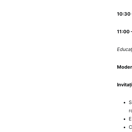
10:30 
11:00 
Educaț
Moder
Invitați
S
r
E
C