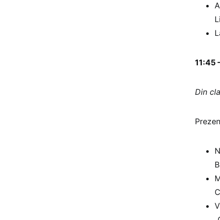
A
L
L
11:45 
Din cla
Prezen
N
B
M
C
V
„