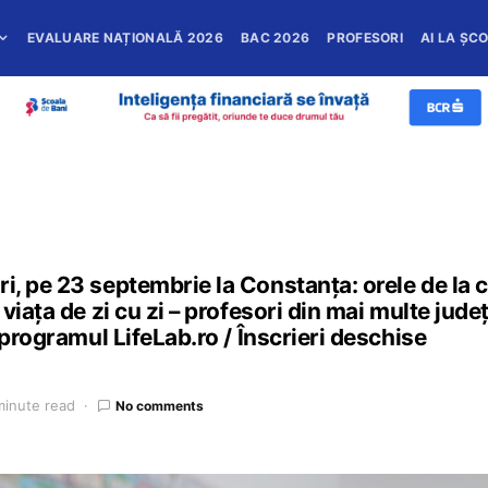
EVALUARE NAȚIONALĂ 2026
BAC 2026
PROFESORI
AI LA ȘC
, pe 23 septembrie la Constanța: orele de la cl
viața de zi cu zi – profesori din mai multe județ
 programul LifeLab.ro / Înscrieri deschise
minute read
No comments