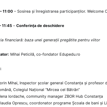
– 11:00
– Sosirea și înregistrarea participanților. Welcome 
– 11:45
–
Conferința de deschidere
ia financiară: baza unei generații pregătite pentru viitor
ator:
Mihai Peticilă, co-fondator Edupedu.ro
:
orin Mihai, Inspector școlar general Constanța și profesor d
omână, Colegiul Național “Mircea cel Bătrân”
lena Iordache, community manager ZBOR Hub Constanța
laudia Oprescu, coordonator programe Școala de bani și L