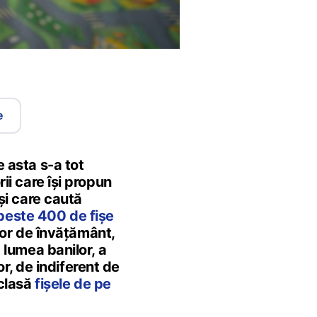
e
e asta s-a tot
ii care își propun
 și care caută
 peste 400 de fișe
ilor de învățământ,
 lumea banilor, a
sor, de indiferent de
 clasă
fișele de pe