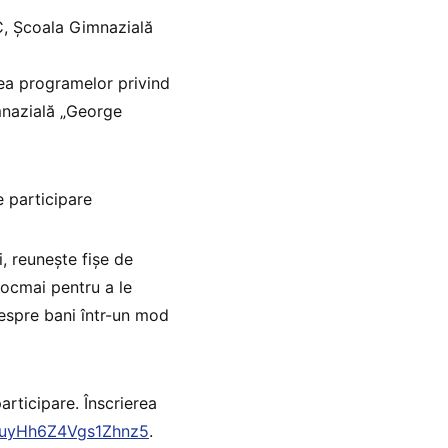
IC, Școala Gimnazială
ea programelor privind
mnazială „George
 participare
, reunește fișe de
tocmai pentru a le
despre bani într-un mod
articipare. Înscrierea
/WuyHh6Z4Vgs1Zhnz5
.