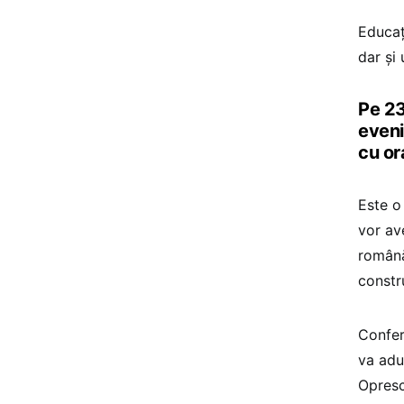
Educaț
dar și
Pe 23
eveni
cu or
Este o
vor av
română
constru
Confer
va adu
Opresc