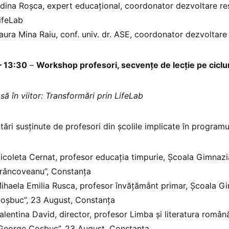
dina Roșca, expert educațional, coordonator dezvoltare re
ifeLab
aura Mina Raiu, conf. univ. dr. ASE, coordonator dezvoltar
– 13:30
–
Workshop profesori, secvențe de lecție pe ciclur
să în viitor: Transformări prin LifeLab
tări susținute de profesori din școlile implicate în programu
icoleta Cernat, profesor educația timpurie, Școala Gimnazi
râncoveanu”, Constanța
ihaela Emilia Rusca, profesor învățământ primar, Școala G
oșbuc”, 23 August, Constanța
alentina David, director, profesor Limba și literatura româ
George Coșbuc”, 23 August, Constanța