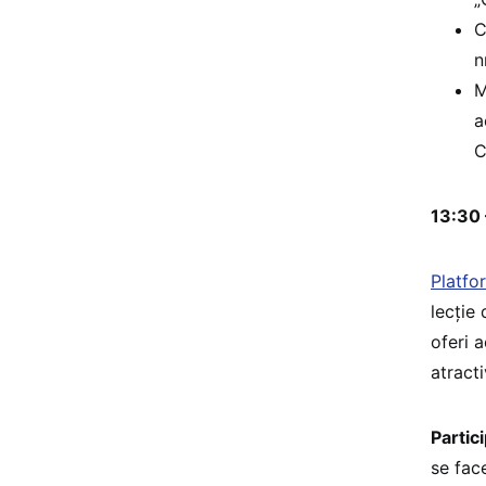
C
n
M
a
C
13:30 
Platfo
lecție
oferi 
atracti
Partic
se fac