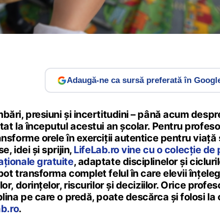
Adaugă-ne ca sursă preferată în Googl
bări, presiuni și incertitudini – până acum despr
tat la începutul acestui an școlar. Pentru profesor
ansforme orele în exerciții autentice pentru viață
e, idei și sprijin,
LifeLab.ro vine cu o colecție de
ționale gratuite
, adaptate disciplinelor și ciclur
pot transforma complet felul în care elevii înțeleg
or, dorințelor, riscurilor și deciziilor. Orice profe
plina pe care o predă, poate descărca și folosi la
ab.ro
.