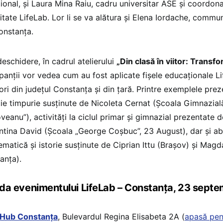
ional, și Laura Mina Raiu, cadru universitar ASE și coordon
tate LifeLab. Lor li se va alătura și Elena Iordache, com
nstanța.
eschidere, în cadrul atelierului
„Din clasă în viitor: Transfo
ipanții vor vedea cum au fost aplicate fișele educaționale L
ori din județul Constanța și din țară. Printre exemplele preze
ie timpurie susținute de Nicoleta Cernat (Școala Gimnazial
veanu”), activități la ciclul primar și gimnazial prezentate 
entina David (Școala „George Coșbuc”, 23 August), dar și abo
ematică și istorie susținute de Ciprian Ittu (Brașov) și Mag
anța).
a evenimentului LifeLab – Constanța, 23 sept
Hub Constanța
, Bulevardul Regina Elisabeta 2A (
apasă pen