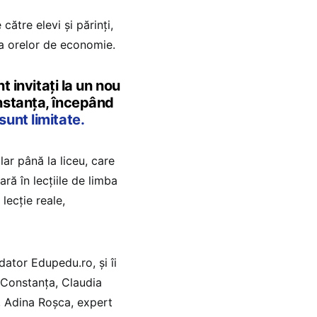
ătre elevi și părinți,
ara orelor de economie.
 invitați la un nou
nstanța, începând
 sunt limitate.
ar până la liceu, care
ă în lecțiile de limba
lecție reale,
ator Edupedu.ro, și îi
J Constanța, Claudia
, Adina Roșca, expert