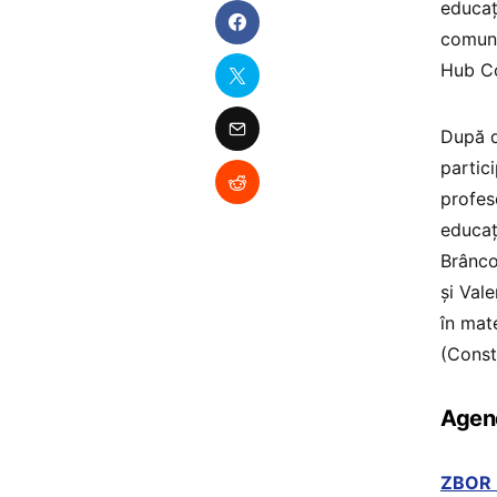
educaț
comuni
Hub Co
După d
partic
profes
educaț
Brânco
și Val
în mat
(Const
Agend
ZBOR 