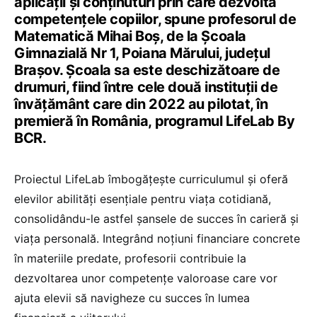
aplicații și conținuturi prin care dezvoltă
competențele copiilor, spune profesorul de
Matematică Mihai Boș, de la Școala
Gimnazială Nr 1, Poiana Mărului, județul
Brașov. Școala sa este deschizătoare de
drumuri, fiind între cele două instituții de
învățământ care din 2022 au pilotat, în
premieră în România, programul LifeLab By
BCR.
Proiectul LifeLab îmbogățește curriculumul și oferă
elevilor abilități esențiale pentru viața cotidiană,
consolidându-le astfel șansele de succes în carieră și
viața personală. Integrând noțiuni financiare concrete
în materiile predate, profesorii contribuie la
dezvoltarea unor competențe valoroase care vor
ajuta elevii să navigheze cu succes în lumea