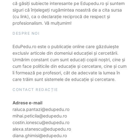
că găsiți subiecte interesante pe Edupedu.ro și suntem
siguri că înțelegeți rugămintea noastră de a cita sursa
(cu link), ca o declarație reciprocă de respect și
profesionalism. Vă mulțumim!
DESPRE NOI
EduPedu.ro este o publicație online care găzduiește
exclusiv articole din domeniul educației și cercetării.
Urmărim constant cum sunt educați copiii noștri, cine și
cum face politicile din educație și cercetare, cine și cum
îi formează pe profesori, cât de adecvate la lumea în
care trăim sunt sistemele de educație și cercetare.
CONTACT REDACȚIE
Adrese e-mail
raluca.pantazi@edupedu.ro
mihai.peticila@edupedu.ro
costin.ionescu@edupedu.ro
alexa.stanescu@edupedu.ro
diana.ghimisi@edupedu.ro