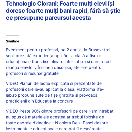
Tehnologic Ciorani: Foarte mulți elevi își
doresc foarte mulți bani rapid, fără să știe
ce presupune parcursul acesta
Similare
Eveniment pentru profesori, pe 2 aprilie, la Brașov: trei
școli prezintă experiența aplicării la clasă a fișelor
educaționale transdisciplinare Life-Lab.ro și care a fost
reacția elevilor / Înscrieri deschise, ateliere pentru
profesori și resurse gratuite
VIDEO Planuri de lecție explicate și prezentate de
profesorii care le-au aplicat la clasă. Platforma life-
lab.ro propune sute de fișe gratuite și provoacă
practicienii din Educație la concurs
VIDEO Peste 90% dintre profesorii pe care i-am întrebat
au spus că materialele acestea ar trebui folosite de
toate cadrele didactice – Nicoleta Deliu Pașol despre
instrumentele educaționale care pot fi descărcate