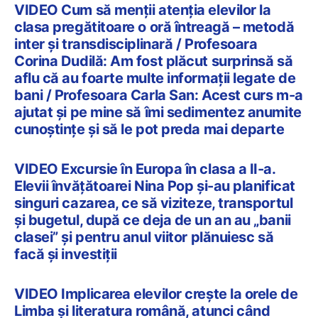
VIDEO Cum să menții atenția elevilor la
clasa pregătitoare o oră întreagă – metodă
inter și transdisciplinară / Profesoara
Corina Dudilă: Am fost plăcut surprinsă să
aflu că au foarte multe informații legate de
bani / Profesoara Carla San: Acest curs m-a
ajutat și pe mine să îmi sedimentez anumite
cunoștințe și să le pot preda mai departe
VIDEO Excursie în Europa în clasa a II-a.
Elevii învățătoarei Nina Pop și-au planificat
singuri cazarea, ce să viziteze, transportul
și bugetul, după ce deja de un an au „banii
clasei” și pentru anul viitor plănuiesc să
facă și investiții
VIDEO Implicarea elevilor crește la orele de
Limba și literatura română, atunci când