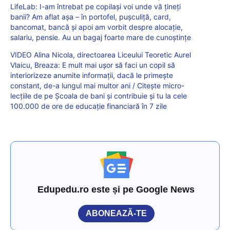
LifeLab: I-am întrebat pe copilași voi unde vă țineți
banii? Am aflat așa – în portofel, pușculiță, card,
bancomat, bancă și apoi am vorbit despre alocație,
salariu, pensie. Au un bagaj foarte mare de cunoștințe
VIDEO Alina Nicola, directoarea Liceului Teoretic Aurel
Vlaicu, Breaza: E mult mai ușor să faci un copil să
interiorizeze anumite informații, dacă le primește
constant, de-a lungul mai multor ani / Citește micro-
lecțiile de pe Școala de bani și contribuie și tu la cele
100.000 de ore de educație financiară în 7 zile
Edupedu.ro este și pe Google News
ABONEAZĂ-TE