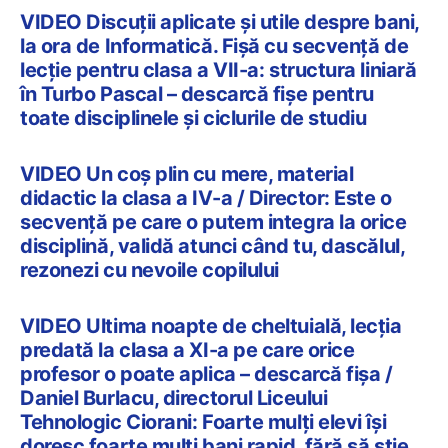
VIDEO Discuții aplicate și utile despre bani,
la ora de Informatică. Fișă cu secvență de
lecție pentru clasa a VII-a: structura liniară
în Turbo Pascal – descarcă fișe pentru
toate disciplinele și ciclurile de studiu
VIDEO Un coș plin cu mere, material
didactic la clasa a IV-a / Director: Este o
secvență pe care o putem integra la orice
disciplină, validă atunci când tu, dascălul,
rezonezi cu nevoile copilului
VIDEO Ultima noapte de cheltuială, lecția
predată la clasa a XI-a pe care orice
profesor o poate aplica – descarcă fișa /
Daniel Burlacu, directorul Liceului
Tehnologic Ciorani: Foarte mulți elevi își
doresc foarte mulți bani rapid, fără să știe