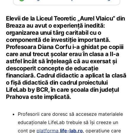
Elevii de la Liceul Teoretic „Aurel Vlaicu” din
Breaza au avut o experiență inedită:
organizarea unui târg caritabil cu o
componentă de investiție importantă.
Profesoara Diana Corfu i-a ghidat pe copiii
care anul trecut școlar erau în clasa a II-a
astfel încât să înțeleagă că au exersat și
descoperit concepte de educație
financiară. Cadrul didactic a aplicat la clasă
o fișă didactică din cadrul proiectului
LifeLab by BCR, în care școala din județul
Prahova este implicată.
Profesorii care doresc să acceseze materialele
educaționale LifeLab trebuie să își creeze un
cont pe
platforma
life-lab.ro
, operațiune care