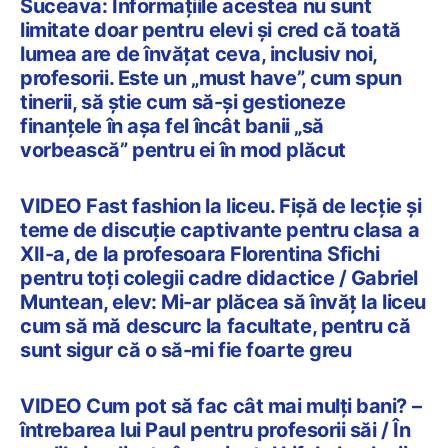
Suceava: Informațiile acestea nu sunt
limitate doar pentru elevi și cred că toată
lumea are de învățat ceva, inclusiv noi,
profesorii. Este un „must have”, cum spun
tinerii, să știe cum să-și gestioneze
finanțele în așa fel încât banii „să
vorbească” pentru ei în mod plăcut
VIDEO Fast fashion la liceu. Fișă de lecție și
teme de discuție captivante pentru clasa a
XII-a, de la profesoara Florentina Sfichi
pentru toți colegii cadre didactice / Gabriel
Muntean, elev: Mi-ar plăcea să învăț la liceu
cum să mă descurc la facultate, pentru că
sunt sigur că o să-mi fie foarte greu
VIDEO Cum pot să fac cât mai mulți bani? –
întrebarea lui Paul pentru profesorii săi / În