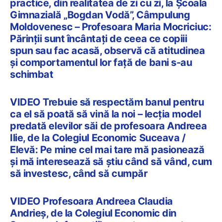
practice, din realitatea de zi cu zi, la Școala
Gimnazială „Bogdan Vodă”, Câmpulung
Moldovenesc – Profesoara Maria Mocriciuc:
Părinții sunt încântați de ceea ce copiii
spun sau fac acasă, observă că atitudinea
și comportamentul lor față de bani s-au
schimbat
VIDEO Trebuie să respectăm banul pentru
ca el să poată să vină la noi – lecția model
predată elevilor săi de profesoara Andreea
Ilie, de la Colegiul Economic Suceava /
Elevă: Pe mine cel mai tare mă pasionează
și mă interesează să știu când să vând, cum
să investesc, când să cumpăr
VIDEO Profesoara Andreea Claudia
Andrieș, de la Colegiul Economic din