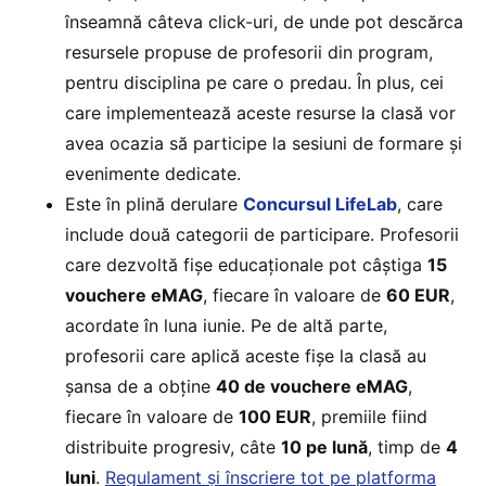
înseamnă câteva click-uri, de unde pot descărca
resursele propuse de profesorii din program,
pentru disciplina pe care o predau. În plus, cei
care implementează aceste resurse la clasă vor
avea ocazia să participe la sesiuni de formare și
evenimente dedicate.
Este în plină derulare
Concursul LifeLab
, care
include două categorii de participare. Profesorii
care dezvoltă fișe educaționale pot câștiga
15
vouchere eMAG
, fiecare în valoare de
60 EUR
,
acordate în luna iunie. Pe de altă parte,
profesorii care aplică aceste fișe la clasă au
șansa de a obține
40 de vouchere eMAG
,
fiecare în valoare de
100 EUR
, premiile fiind
distribuite progresiv, câte
10 pe lună
, timp de
4
luni
.
Regulament și înscriere tot pe platforma