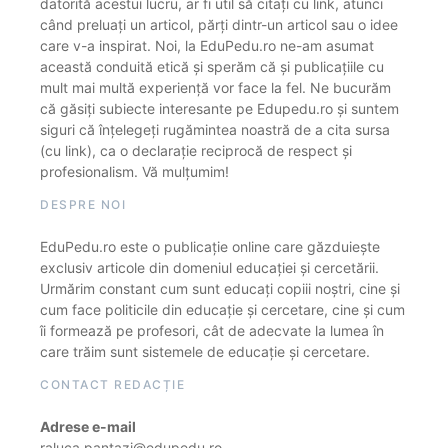
datorită acestui lucru, ar fi util să citați cu link, atunci
când preluați un articol, părți dintr-un articol sau o idee
care v-a inspirat. Noi, la EduPedu.ro ne-am asumat
această conduită etică și sperăm că și publicațiile cu
mult mai multă experiență vor face la fel. Ne bucurăm
că găsiți subiecte interesante pe Edupedu.ro și suntem
siguri că înțelegeți rugămintea noastră de a cita sursa
(cu link), ca o declarație reciprocă de respect și
profesionalism. Vă mulțumim!
DESPRE NOI
EduPedu.ro este o publicație online care găzduiește
exclusiv articole din domeniul educației și cercetării.
Urmărim constant cum sunt educați copiii noștri, cine și
cum face politicile din educație și cercetare, cine și cum
îi formează pe profesori, cât de adecvate la lumea în
care trăim sunt sistemele de educație și cercetare.
CONTACT REDACȚIE
Adrese e-mail
raluca.pantazi@edupedu.ro