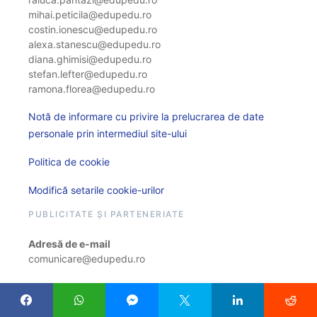
mihai.peticila@edupedu.ro
costin.ionescu@edupedu.ro
alexa.stanescu@edupedu.ro
diana.ghimisi@edupedu.ro
stefan.lefter@edupedu.ro
ramona.florea@edupedu.ro
Notă de informare cu privire la prelucrarea de date
personale prin intermediul site-ului
Politica de cookie
Modifică setarile cookie-urilor
PUBLICITATE ȘI PARTENERIATE
Adresă de e-mail
comunicare@edupedu.ro
STATISTICI EDUPEDU.RO