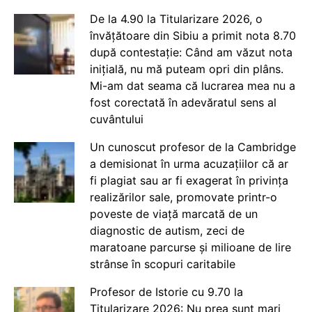
De la 4.90 la Titularizare 2026, o
învățătoare din Sibiu a primit nota 8.70
după contestație: Când am văzut nota
inițială, nu mă puteam opri din plâns.
Mi-am dat seama că lucrarea mea nu a
fost corectată în adevăratul sens al
cuvântului
Un cunoscut profesor de la Cambridge
a demisionat în urma acuzațiilor că ar
fi plagiat sau ar fi exagerat în privința
realizărilor sale, promovate printr-o
poveste de viață marcată de un
diagnostic de autism, zeci de
maratoane parcurse și milioane de lire
strânse în scopuri caritabile
Profesor de Istorie cu 9.70 la
Titularizare 2026: Nu prea sunt mari