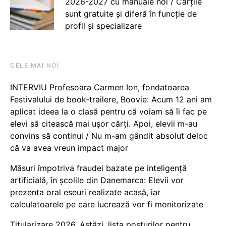
2026-2027 cu manuale noi / Cărțile
sunt gratuite și diferă în funcție de
profil și specializare
CELE MAI NOI
INTERVIU Profesoara Carmen Ion, fondatoarea
Festivalului de book-trailere, Boovie: Acum 12 ani am
aplicat ideea la o clasă pentru că voiam să îi fac pe
elevi să citească mai ușor cărți. Apoi, elevii m-au
convins să continui / Nu m-am gândit absolut deloc
că va avea vreun impact major
Măsuri împotriva fraudei bazate pe inteligență
artificială, în școlile din Danemarca: Elevii vor
prezenta oral eseuri realizate acasă, iar
calculatoarele pe care lucrează vor fi monitorizate
Titularizare 2026. Astăzi, lista posturilor pentru