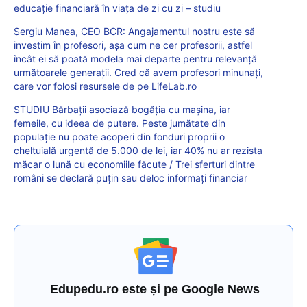
educaţie financiară în viaţa de zi cu zi – studiu
Sergiu Manea, CEO BCR: Angajamentul nostru este să
investim în profesori, așa cum ne cer profesorii, astfel
încât ei să poată modela mai departe pentru relevanță
următoarele generații. Cred că avem profesori minunați,
care vor folosi resursele de pe LifeLab.ro
STUDIU Bărbații asociază bogăția cu mașina, iar
femeile, cu ideea de putere. Peste jumătate din
populație nu poate acoperi din fonduri proprii o
cheltuială urgentă de 5.000 de lei, iar 40% nu ar rezista
măcar o lună cu economiile făcute / Trei sferturi dintre
români se declară puțin sau deloc informați financiar
Edupedu.ro este și pe Google News