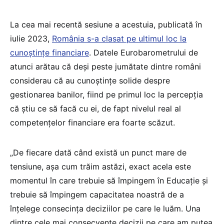
La cea mai recentă sesiune a acestuia, publicată în
iulie 2023,
România s-a clasat pe ultimul loc la
cunoștințe financiare
. Datele Eurobarometrului de
atunci arătau că deși peste jumătate dintre români
considerau că au cunoștințe solide despre
gestionarea banilor, fiind pe primul loc la percepția
că știu ce să facă cu ei, de fapt nivelul real al
competențelor financiare era foarte scăzut.
„De fiecare dată când există un punct mare de
tensiune, așa cum trăim astăzi, exact acela este
momentul în care trebuie să împingem în Educație și
trebuie să împingem capacitatea noastră de a
înțelege consecința deciziilor pe care le luăm. Una
dintre cele mai consecvente decizii pe care am putea