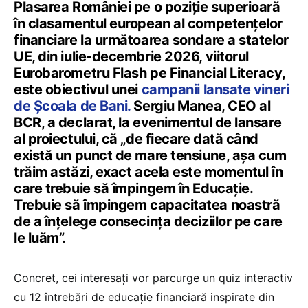
Plasarea României pe o poziție superioară
în clasamentul european al competențelor
financiare la următoarea sondare a statelor
UE, din iulie-decembrie 2026, viitorul
Eurobarometru Flash pe Financial Literacy,
este obiectivul unei
campanii lansate vineri
de Școala de Bani.
Sergiu Manea, CEO al
BCR, a declarat, la evenimentul de lansare
al proiectului, că „de fiecare dată când
există un punct de mare tensiune, așa cum
trăim astăzi, exact acela este momentul în
care trebuie să împingem în Educație.
Trebuie să împingem capacitatea noastră
de a înțelege consecința deciziilor pe care
le luăm”.
Concret, cei interesați vor parcurge un quiz interactiv
cu 12 întrebări de educație financiară inspirate din