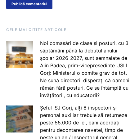
CELE MAI CITITE ARTICOLE
Noi comasări de clase și posturi, cu 3
săptămâni până la debutul anului
școlar 2026-2027, sunt semnalate de
Alin Badea, prim-vicepreședinte USLI
Gorj: Ministerul o comite grav de tot.
Ne sună directorii disperați că oamenii
rămân fără posturi. Ce se întâmplă cu
învățătorii, cu educatorii?
Șeful ISJ Gorj, alți 8 inspectori și
personal auxiliar trebuie să returneze
peste 55.000 de lei, bani acordați
pentru decontarea navetei, timp de
peste un an / Inspectorul general,