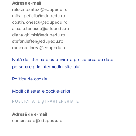
Adrese e-mail
raluca.pantazi@edupedu.ro
mihai.peticila@edupedu.ro
costin.ionescu@edupedu.ro
alexa.stanescu@edupedu.ro
diana.ghimisi@edupedu.ro
stefan.lefter@edupedu.ro
ramona.florea@edupedu.ro
Notă de informare cu privire la prelucrarea de date
personale prin intermediul site-ului
Politica de cookie
Modifică setarile cookie-urilor
PUBLICITATE ȘI PARTENERIATE
Adresă de e-mail
comunicare@edupedu.ro