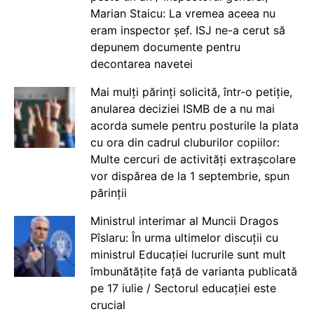
Marian Staicu: La vremea aceea nu
eram inspector șef. ISJ ne-a cerut să
depunem documente pentru
decontarea navetei
Mai mulți părinți solicită, într-o petiție,
anularea deciziei ISMB de a nu mai
acorda sumele pentru posturile la plata
cu ora din cadrul cluburilor copiilor:
Multe cercuri de activități extrașcolare
vor dispărea de la 1 septembrie, spun
părinții
Ministrul interimar al Muncii Dragos
Pîslaru: În urma ultimelor discuții cu
ministrul Educației lucrurile sunt mult
îmbunătățite față de varianta publicată
pe 17 iulie / Sectorul educației este
crucial