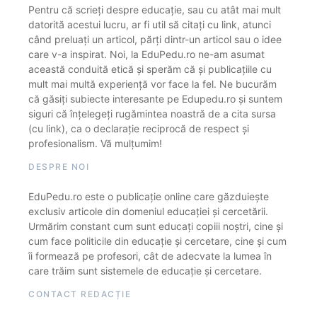
Pentru că scrieți despre educație, sau cu atât mai mult
datorită acestui lucru, ar fi util să citați cu link, atunci
când preluați un articol, părți dintr-un articol sau o idee
care v-a inspirat. Noi, la EduPedu.ro ne-am asumat
această conduită etică și sperăm că și publicațiile cu
mult mai multă experiență vor face la fel. Ne bucurăm
că găsiți subiecte interesante pe Edupedu.ro și suntem
siguri că înțelegeți rugămintea noastră de a cita sursa
(cu link), ca o declarație reciprocă de respect și
profesionalism. Vă mulțumim!
DESPRE NOI
EduPedu.ro este o publicație online care găzduiește
exclusiv articole din domeniul educației și cercetării.
Urmărim constant cum sunt educați copiii noștri, cine și
cum face politicile din educație și cercetare, cine și cum
îi formează pe profesori, cât de adecvate la lumea în
care trăim sunt sistemele de educație și cercetare.
CONTACT REDACȚIE