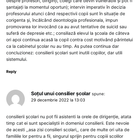
despre profesori, diriginți, colegi care devin vulnerabili și pot fi
șantajați la momentul oportun); intervin imperativ în decizia
profesorului atunci când respectivii copii sunt în situație de
corigenta și, încălcând deontologia profesionala, impun
promovarea lor invocând ca au avut tentative de suicid sau
suferă de depresie etc.; consiliază elevul la școala de câteva
ori apoi continua acasă la copil contra cost motivând părintelui
ca la cabinetul școlar nu au timp. As putea continua dar
concluzionez: consilierii școlari sunt inutili copiilor, dar utili
sistemului.
Reply
Soțul unui consilier școlar
spune:
29 decembrie 2022 la 13:03
consilierii școlari nu pot fii asistenti la orele de dirigenție, atata
timp cat ei sunt specialiștii in domeniul consilierii. Este nevoie
de acesti ,,asa zisi consilieri scolari,, care de multe ori uita de
familiile lor pentru a fii, singurul sprijin pentru copiii scolilor