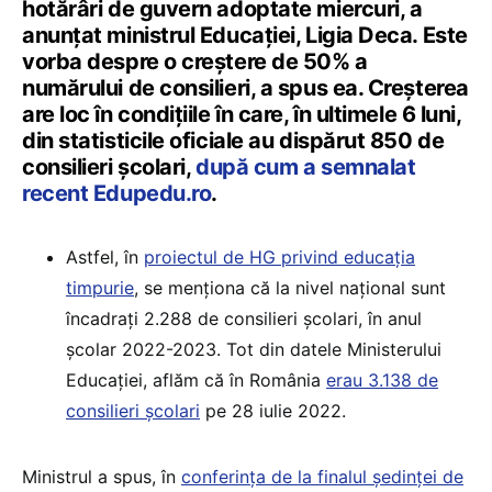
hotărâri de guvern adoptate miercuri, a
anunțat ministrul Educației, Ligia Deca. Este
vorba despre o creștere de 50% a
numărului de consilieri, a spus ea. Creșterea
are loc în condițiile în care, în ultimele 6 luni,
din statisticile oficiale au dispărut 850 de
consilieri școlari,
după cum a semnalat
recent Edupedu.ro
.
Astfel, în
proiectul de HG privind educația
timpurie
, se menționa că la nivel național sunt
încadrați 2.288 de consilieri școlari, în anul
școlar 2022-2023. Tot din datele Ministerului
Educației, aflăm că în România
erau 3.138 de
consilieri școlari
pe 28 iulie 2022.
Ministrul a spus, în
conferința de la finalul ședinței de