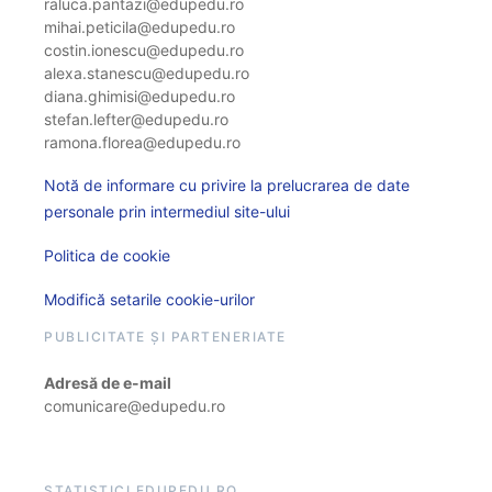
raluca.pantazi@edupedu.ro
mihai.peticila@edupedu.ro
costin.ionescu@edupedu.ro
alexa.stanescu@edupedu.ro
diana.ghimisi@edupedu.ro
stefan.lefter@edupedu.ro
ramona.florea@edupedu.ro
Notă de informare cu privire la prelucrarea de date
personale prin intermediul site-ului
Politica de cookie
Modifică setarile cookie-urilor
PUBLICITATE ȘI PARTENERIATE
Adresă de e-mail
comunicare@edupedu.ro
STATISTICI EDUPEDU.RO