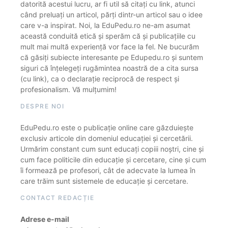
datorită acestui lucru, ar fi util să citați cu link, atunci
când preluați un articol, părți dintr-un articol sau o idee
care v-a inspirat. Noi, la EduPedu.ro ne-am asumat
această conduită etică și sperăm că și publicațiile cu
mult mai multă experiență vor face la fel. Ne bucurăm
că găsiți subiecte interesante pe Edupedu.ro și suntem
siguri că înțelegeți rugămintea noastră de a cita sursa
(cu link), ca o declarație reciprocă de respect și
profesionalism. Vă mulțumim!
DESPRE NOI
EduPedu.ro este o publicație online care găzduiește
exclusiv articole din domeniul educației și cercetării.
Urmărim constant cum sunt educați copiii noștri, cine și
cum face politicile din educație și cercetare, cine și cum
îi formează pe profesori, cât de adecvate la lumea în
care trăim sunt sistemele de educație și cercetare.
CONTACT REDACȚIE
Adrese e-mail