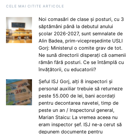
CELE MAI CITITE ARTICOLE
Noi comasări de clase și posturi, cu 3
săptămâni până la debutul anului
școlar 2026-2027, sunt semnalate de
Alin Badea, prim-vicepreședinte USLI
Gorj: Ministerul o comite grav de tot.
Ne sună directorii disperați că oamenii
rămân fără posturi. Ce se întâmplă cu
învățătorii, cu educatorii?
Șeful ISJ Gorj, alți 8 inspectori și
personal auxiliar trebuie să returneze
peste 55.000 de lei, bani acordați
pentru decontarea navetei, timp de
peste un an / Inspectorul general,
Marian Staicu: La vremea aceea nu
eram inspector șef. ISJ ne-a cerut să
depunem documente pentru