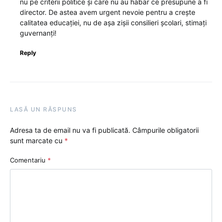
nu pe criterii politice și care nu au habar ce presupune a fi
director. De astea avem urgent nevoie pentru a crește
calitatea educației, nu de așa zișii consilieri școlari, stimați
guvernanți!
Reply
LASĂ UN RĂSPUNS
Adresa ta de email nu va fi publicată.
Câmpurile obligatorii
sunt marcate cu
*
Comentariu
*