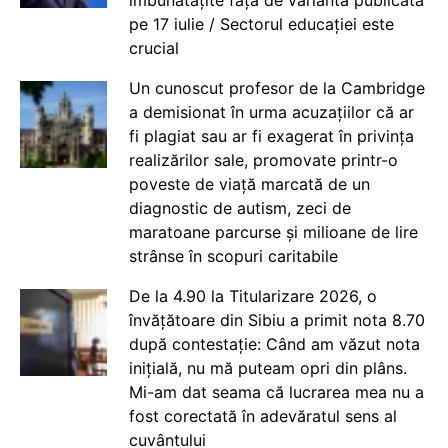
îmbunătățite față de varianta publicată
pe 17 iulie / Sectorul educației este
crucial
Un cunoscut profesor de la Cambridge
a demisionat în urma acuzațiilor că ar
fi plagiat sau ar fi exagerat în privința
realizărilor sale, promovate printr-o
poveste de viață marcată de un
diagnostic de autism, zeci de
maratoane parcurse și milioane de lire
strânse în scopuri caritabile
De la 4.90 la Titularizare 2026, o
învățătoare din Sibiu a primit nota 8.70
după contestație: Când am văzut nota
inițială, nu mă puteam opri din plâns.
Mi-am dat seama că lucrarea mea nu a
fost corectată în adevăratul sens al
cuvântului