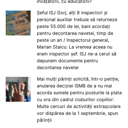
învățătorii, cu educatorii?
Șeful ISJ Gorj, alți 8 inspectori și
personal auxiliar trebuie să returneze
peste 55.000 de lei, bani acordați
pentru decontarea navetei, timp de
peste un an / Inspectorul general,
Marian Staicu: La vremea aceea nu
eram inspector șef. ISJ ne-a cerut să
depunem documente pentru
decontarea navetei
Mai mulți părinți solicită, într-o petiție,
anularea deciziei ISMB de a nu mai
acorda sumele pentru posturile la plata
cu ora din cadrul cluburilor copiilor:
Multe cercuri de activități extrașcolare
vor dispărea de la 1 septembrie, spun
părinții