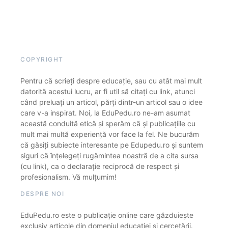
COPYRIGHT
Pentru că scrieți despre educație, sau cu atât mai mult
datorită acestui lucru, ar fi util să citați cu link, atunci
când preluați un articol, părți dintr-un articol sau o idee
care v-a inspirat. Noi, la EduPedu.ro ne-am asumat
această conduită etică și sperăm că și publicațiile cu
mult mai multă experiență vor face la fel. Ne bucurăm
că găsiți subiecte interesante pe Edupedu.ro și suntem
siguri că înțelegeți rugămintea noastră de a cita sursa
(cu link), ca o declarație reciprocă de respect și
profesionalism. Vă mulțumim!
DESPRE NOI
EduPedu.ro este o publicație online care găzduiește
exclusiv articole din domeniul educației și cercetării.