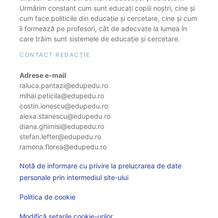
Urmărim constant cum sunt educați copiii noștri, cine și
cum face politicile din educație și cercetare, cine și cum
îi formează pe profesori, cât de adecvate la lumea în
care trăim sunt sistemele de educație și cercetare.
CONTACT REDACȚIE
Adrese e-mail
raluca.pantazi@edupedu.ro
mihai.peticila@edupedu.ro
costin.ionescu@edupedu.ro
alexa.stanescu@edupedu.ro
diana.ghimisi@edupedu.ro
stefan.lefter@edupedu.ro
ramona.florea@edupedu.ro
Notă de informare cu privire la prelucrarea de date
personale prin intermediul site-ului
Politica de cookie
Modifică setarile cookie-urilor