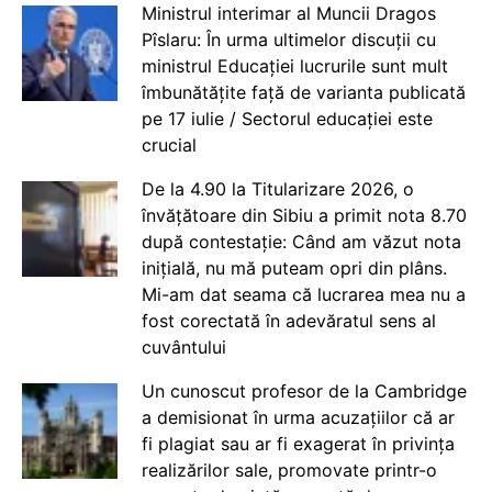
Ministrul interimar al Muncii Dragos
Pîslaru: În urma ultimelor discuții cu
ministrul Educației lucrurile sunt mult
îmbunătățite față de varianta publicată
pe 17 iulie / Sectorul educației este
crucial
De la 4.90 la Titularizare 2026, o
învățătoare din Sibiu a primit nota 8.70
după contestație: Când am văzut nota
inițială, nu mă puteam opri din plâns.
Mi-am dat seama că lucrarea mea nu a
fost corectată în adevăratul sens al
cuvântului
Un cunoscut profesor de la Cambridge
a demisionat în urma acuzațiilor că ar
fi plagiat sau ar fi exagerat în privința
realizărilor sale, promovate printr-o