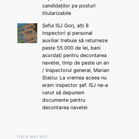
candidaților pe posturi
titularizabile
Șeful ISJ Gorj, alți 8
inspectori și personal
auxiliar trebuie să returneze
peste 55.000 de lei, bani
acordați pentru decontarea
navetei, timp de peste un an
/ Inspectorul general, Marian
Staicu: La vremea aceea nu
eram inspector șef. ISJ ne-a
cerut să depunem
documente pentru
decontarea navetei
CELE MAI NOI