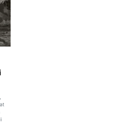
i
,
at
n
i