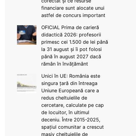
corectat și ce resurse
financiare sunt alocate unui
astfel de concurs important
OFICIAL Prima de carieră
didactică 2026: profesorii
primesc cei 1.500 de lei până
la 31 august și îi pot folosi
până în august 2027 dacă
rămân în învățământ
Unici în UE: România este
singura țară din întreaga
Uniune Europeană care a
redus cheltuielile de
cercetare, calculate pe cap
de locuitor, în ultimul
deceniu. Între 2015-2025,
spațiul comunitar a crescut
masiv cheltuielile de