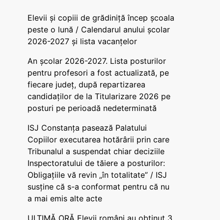
Elevii și copiii de grădiniță încep școala
peste o lună / Calendarul anului școlar
2026-2027 și lista vacanțelor
An școlar 2026-2027. Lista posturilor
pentru profesori a fost actualizată, pe
fiecare județ, după repartizarea
candidaților de la Titularizare 2026 pe
posturi pe perioadă nedeterminată
ISJ Constanța pasează Palatului
Copiilor executarea hotărârii prin care
Tribunalul a suspendat chiar deciziile
Inspectoratului de tăiere a posturilor:
Obligațiile vă revin „în totalitate” / ISJ
susține că s-a conformat pentru că nu
a mai emis alte acte
ULTIMĂ ORĂ Elevii români au obținut 3