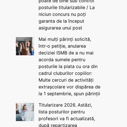
poate de bine sub control
posturile titularizabile / La
niciun concurs nu poți
garanta de la început
asigurarea unui post
Mai mulți părinți solicită,
într-o petiție, anularea
deciziei ISMB de a nu mai
acorda sumele pentru
posturile la plata cu ora din
cadrul cluburilor copiilor:
Multe cercuri de activități
extrașcolare vor dispărea de
la 1 septembrie, spun părinții
Titularizare 2026. Astăzi,
lista posturilor pentru
profesori va fi actualizată,
după repartizarea