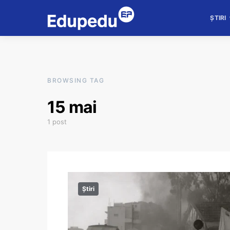
ȘTIRI
BROWSING TAG
15 mai
1 post
Știri