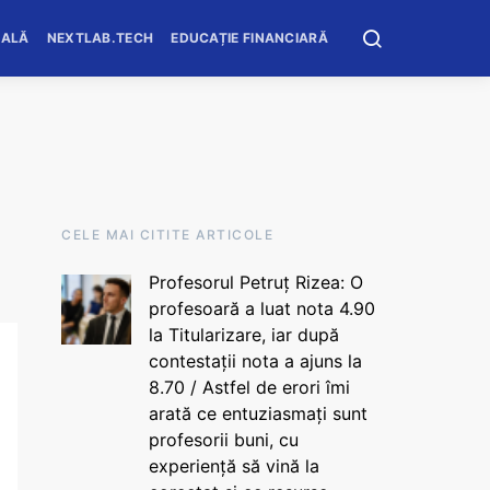
OALĂ
NEXTLAB.TECH
EDUCAȚIE FINANCIARĂ
CELE MAI CITITE ARTICOLE
Profesorul Petruț Rizea: O
profesoară a luat nota 4.90
la Titularizare, iar după
contestații nota a ajuns la
8.70 / Astfel de erori îmi
arată ce entuziasmați sunt
profesorii buni, cu
experiență să vină la