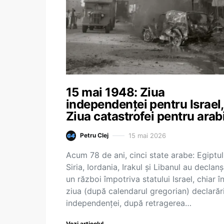
15 mai 1948: Ziua
independenței pentru Israel,
Ziua catastrofei pentru arab
15 mai 2026
Petru Clej
Acum 78 de ani, cinci state arabe: Egiptul
Siria, Iordania, Irakul și Libanul au declanș
un război împotriva statului Israel, chiar î
ziua (după calendarul gregorian) declarări
independenței, după retragerea…
Vezi articolul