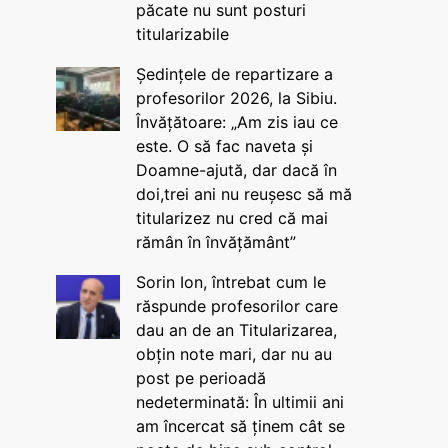
păcate nu sunt posturi
titularizabile
Ședințele de repartizare a
profesorilor 2026, la Sibiu.
Învățătoare: „Am zis iau ce
este. O să fac naveta și
Doamne-ajută, dar dacă în
doi,trei ani nu reușesc să mă
titularizez nu cred că mai
rămân în învățământ”
Sorin Ion, întrebat cum le
răspunde profesorilor care
dau an de an Titularizarea,
obțin note mari, dar nu au
post pe perioadă
nedeterminată: În ultimii ani
am încercat să ținem cât se