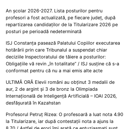
An școlar 2026-2027. Lista posturilor pentru
profesori a fost actualizată, pe fiecare județ, după
repartizarea candidaților de la Titularizare 2026 pe
posturi pe perioadă nedeterminată
ISJ Constanța pasează Palatului Copiilor executarea
hotărârii prin care Tribunalul a suspendat chiar
deciziile Inspectoratului de tăiere a posturilor:
Obligațiile vă revin „în totalitate” / ISJ susține că s-a
conformat pentru că nu a mai emis alte acte
ULTIMĂ ORĂ Elevii români au obținut 3 medalii de
aur, 2 de argint și 3 de bronz la Olimpiada
Internațională de Inteligență Artificială – IOAI 2026,
desfășurată în Kazahstan
Profesorul Petruț Rizea: O profesoară a luat nota 4.90
la Titularizare, iar după contestații nota a ajuns la
8.70 / Astfel de erori îmi arată ce entuziasmați sunt