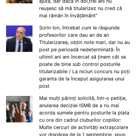
ajută, dar dacă în doi,trei ani nu
reușesc să mă titularizez nu cred că
mai rămân în învățământ”
Sorin Ion, întrebat cum le răspunde
profesorilor care dau an de an
Titularizarea, obțin note mari, dar nu au
post pe perioadă nedeterminată: În
ultimii ani am încercat să ținem cât se
poate de bine sub control posturile
titularizabile / La niciun concurs nu poți
garanta de la început asigurarea unui
post
Mai mulți părinți solicită, într-o petiție,
anularea deciziei ISMB de a nu mai
acorda sumele pentru posturile la plata
cu ora din cadrul cluburilor copiilor:
Multe cercuri de activități extrașcolare
vor dispărea de la 1 septembrie, spun