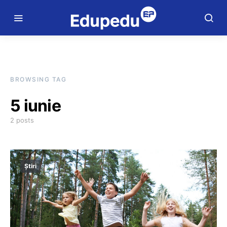
BROWSING TAG
5 iunie
2 posts
Știri