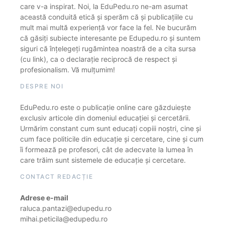
care v-a inspirat. Noi, la EduPedu.ro ne-am asumat
această conduită etică și sperăm că și publicațiile cu
mult mai multă experiență vor face la fel. Ne bucurăm
că găsiți subiecte interesante pe Edupedu.ro și suntem
siguri că înțelegeți rugămintea noastră de a cita sursa
(cu link), ca o declarație reciprocă de respect și
profesionalism. Vă mulțumim!
DESPRE NOI
EduPedu.ro este o publicație online care găzduiește
exclusiv articole din domeniul educației și cercetării.
Urmărim constant cum sunt educați copiii noștri, cine și
cum face politicile din educație și cercetare, cine și cum
îi formează pe profesori, cât de adecvate la lumea în
care trăim sunt sistemele de educație și cercetare.
CONTACT REDACȚIE
Adrese e-mail
raluca.pantazi@edupedu.ro
mihai.peticila@edupedu.ro