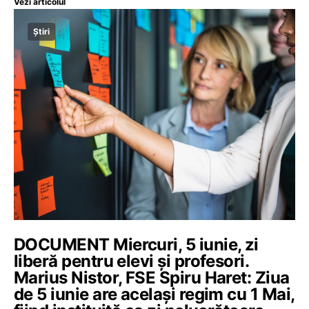
Vezi articolul
Știri
DOCUMENT Miercuri, 5 iunie, zi
liberă pentru elevi și profesori.
Marius Nistor, FSE Spiru Haret: Ziua
de 5 iunie are același regim cu 1 Mai,