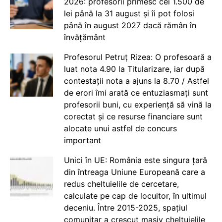
2026: profesorii primesc cei 1.500 de
lei până la 31 august și îi pot folosi
până în august 2027 dacă rămân în
învățământ
Profesorul Petruț Rizea: O profesoară a
luat nota 4.90 la Titularizare, iar după
contestații nota a ajuns la 8.70 / Astfel
de erori îmi arată ce entuziasmați sunt
profesorii buni, cu experiență să vină la
corectat și ce resurse financiare sunt
alocate unui astfel de concurs
important
Unici în UE: România este singura țară
din întreaga Uniune Europeană care a
redus cheltuielile de cercetare,
calculate pe cap de locuitor, în ultimul
deceniu. Între 2015-2025, spațiul
comunitar a crescut masiv cheltuielile