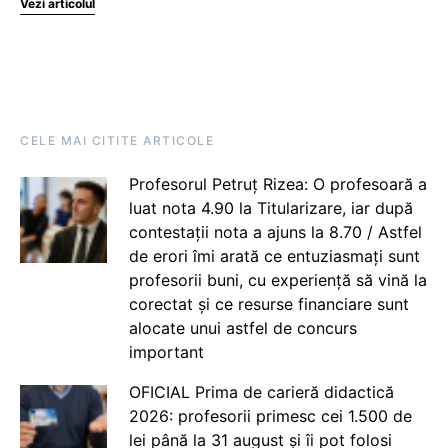
Vezi articolul
CELE MAI CITITE ARTICOLE
Profesorul Petruț Rizea: O profesoară a
luat nota 4.90 la Titularizare, iar după
contestații nota a ajuns la 8.70 / Astfel
de erori îmi arată ce entuziasmați sunt
profesorii buni, cu experiență să vină la
corectat și ce resurse financiare sunt
alocate unui astfel de concurs
important
OFICIAL Prima de carieră didactică
2026: profesorii primesc cei 1.500 de
lei până la 31 august și îi pot folosi