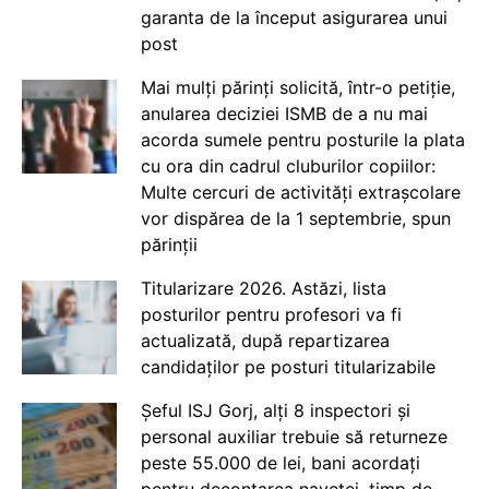
garanta de la început asigurarea unui
post
Mai mulți părinți solicită, într-o petiție,
anularea deciziei ISMB de a nu mai
acorda sumele pentru posturile la plata
cu ora din cadrul cluburilor copiilor:
Multe cercuri de activități extrașcolare
vor dispărea de la 1 septembrie, spun
părinții
Titularizare 2026. Astăzi, lista
posturilor pentru profesori va fi
actualizată, după repartizarea
candidaților pe posturi titularizabile
Șeful ISJ Gorj, alți 8 inspectori și
personal auxiliar trebuie să returneze
peste 55.000 de lei, bani acordați
pentru decontarea navetei, timp de