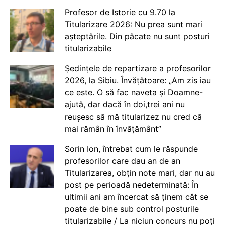
Profesor de Istorie cu 9.70 la
Titularizare 2026: Nu prea sunt mari
așteptările. Din păcate nu sunt posturi
titularizabile
Ședințele de repartizare a profesorilor
2026, la Sibiu. Învățătoare: „Am zis iau
ce este. O să fac naveta și Doamne-
ajută, dar dacă în doi,trei ani nu
reușesc să mă titularizez nu cred că
mai rămân în învățământ”
Sorin Ion, întrebat cum le răspunde
profesorilor care dau an de an
Titularizarea, obțin note mari, dar nu au
post pe perioadă nedeterminată: În
ultimii ani am încercat să ținem cât se
poate de bine sub control posturile
titularizabile / La niciun concurs nu poți