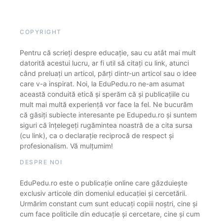
COPYRIGHT
Pentru că scrieți despre educație, sau cu atât mai mult
datorită acestui lucru, ar fi util să citați cu link, atunci
când preluați un articol, părți dintr-un articol sau o idee
care v-a inspirat. Noi, la EduPedu.ro ne-am asumat
această conduită etică și sperăm că și publicațiile cu
mult mai multă experiență vor face la fel. Ne bucurăm
că găsiți subiecte interesante pe Edupedu.ro și suntem
siguri că înțelegeți rugămintea noastră de a cita sursa
(cu link), ca o declarație reciprocă de respect și
profesionalism. Vă mulțumim!
DESPRE NOI
EduPedu.ro este o publicație online care găzduiește
exclusiv articole din domeniul educației și cercetării.
Urmărim constant cum sunt educați copiii noștri, cine și
cum face politicile din educație și cercetare, cine și cum