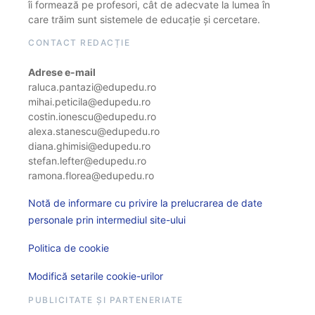
îi formează pe profesori, cât de adecvate la lumea în
care trăim sunt sistemele de educație și cercetare.
CONTACT REDACȚIE
Adrese e-mail
raluca.pantazi@edupedu.ro
mihai.peticila@edupedu.ro
costin.ionescu@edupedu.ro
alexa.stanescu@edupedu.ro
diana.ghimisi@edupedu.ro
stefan.lefter@edupedu.ro
ramona.florea@edupedu.ro
Notă de informare cu privire la prelucrarea de date
personale prin intermediul site-ului
Politica de cookie
Modifică setarile cookie-urilor
PUBLICITATE ȘI PARTENERIATE