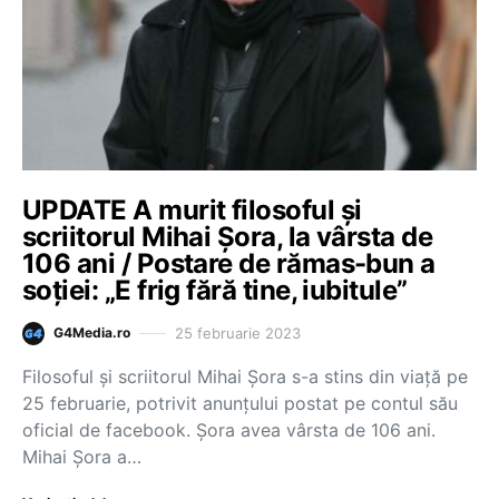
UPDATE A murit filosoful și
scriitorul Mihai Șora, la vârsta de
106 ani / Postare de rămas-bun a
soției: „E frig fără tine, iubitule”
25 februarie 2023
G4Media.ro
Filosoful și scriitorul Mihai Șora s-a stins din viață pe
25 februarie, potrivit anunțului postat pe contul său
oficial de facebook. Șora avea vârsta de 106 ani.
Mihai Șora a…