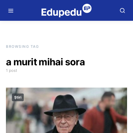
BROWSING TAG
a murit mihai sora
1 post
Știri