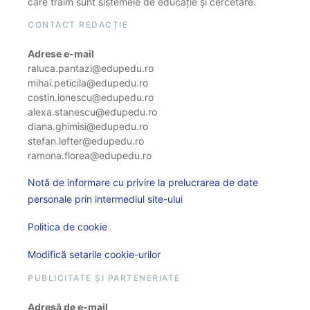
care trăim sunt sistemele de educație și cercetare.
CONTACT REDACȚIE
Adrese e-mail
raluca.pantazi@edupedu.ro
mihai.peticila@edupedu.ro
costin.ionescu@edupedu.ro
alexa.stanescu@edupedu.ro
diana.ghimisi@edupedu.ro
stefan.lefter@edupedu.ro
ramona.florea@edupedu.ro
Notă de informare cu privire la prelucrarea de date
personale prin intermediul site-ului
Politica de cookie
Modifică setarile cookie-urilor
PUBLICITATE ȘI PARTENERIATE
Adresă de e-mail