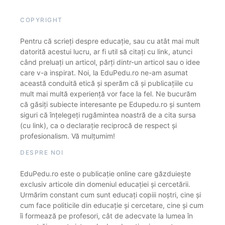
COPYRIGHT
Pentru că scrieți despre educație, sau cu atât mai mult
datorită acestui lucru, ar fi util să citați cu link, atunci
când preluați un articol, părți dintr-un articol sau o idee
care v-a inspirat. Noi, la EduPedu.ro ne-am asumat
această conduită etică și sperăm că și publicațiile cu
mult mai multă experiență vor face la fel. Ne bucurăm
că găsiți subiecte interesante pe Edupedu.ro și suntem
siguri că înțelegeți rugămintea noastră de a cita sursa
(cu link), ca o declarație reciprocă de respect și
profesionalism. Vă mulțumim!
DESPRE NOI
EduPedu.ro este o publicație online care găzduiește
exclusiv articole din domeniul educației și cercetării.
Urmărim constant cum sunt educați copiii noștri, cine și
cum face politicile din educație și cercetare, cine și cum
îi formează pe profesori, cât de adecvate la lumea în