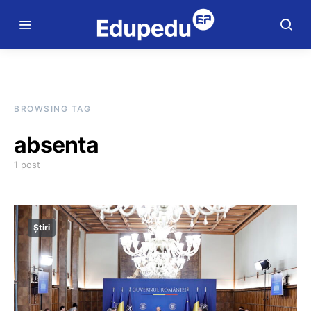
BROWSING TAG
absenta
1 post
Știri