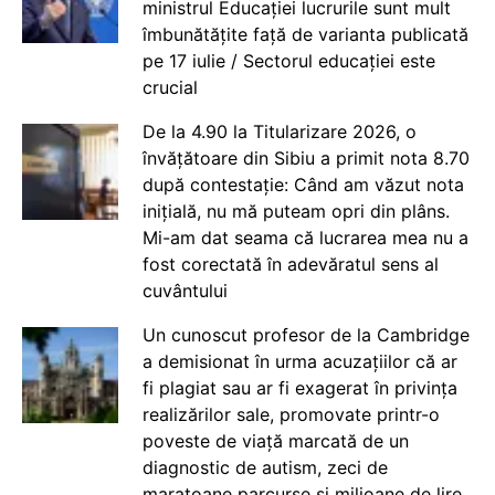
ministrul Educației lucrurile sunt mult
îmbunătățite față de varianta publicată
pe 17 iulie / Sectorul educației este
crucial
De la 4.90 la Titularizare 2026, o
învățătoare din Sibiu a primit nota 8.70
după contestație: Când am văzut nota
inițială, nu mă puteam opri din plâns.
Mi-am dat seama că lucrarea mea nu a
fost corectată în adevăratul sens al
cuvântului
Un cunoscut profesor de la Cambridge
a demisionat în urma acuzațiilor că ar
fi plagiat sau ar fi exagerat în privința
realizărilor sale, promovate printr-o
poveste de viață marcată de un
diagnostic de autism, zeci de
maratoane parcurse și milioane de lire