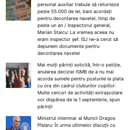
personal auxiliar trebuie să returneze
peste 55.000 de lei, bani acordați
pentru decontarea navetei, timp de
peste un an / Inspectorul general,
Marian Staicu: La vremea aceea nu
eram inspector șef. ISJ ne-a cerut să
depunem documente pentru
decontarea navetei
Mai mulți părinți solicită, într-o petiție,
anularea deciziei ISMB de a nu mai
acorda sumele pentru posturile la plata
cu ora din cadrul cluburilor copiilor:
Multe cercuri de activități extrașcolare
vor dispărea de la 1 septembrie, spun
părinții
Ministrul interimar al Muncii Dragos
Pîslaru: În urma ultimelor discuții cu