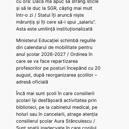
cu ora: Dacă mă apuc să strâng sticle
și să le duc la SGR, câștig mai mult
într-o zi / Statul îți aruncă niște
mărunțiș și îți cere să-i spui „salariu”.
Asta este umilință instituționalizată
Ministerul Educației schimbă regulile
din calendarul de mobilitate pentru
anul școlar 2026-2027 / Ordinea în
care se va face repartizarea
profesorilor pe posturi începând cu 20
august, după reorganizarea școlilor –
adresă oficială
Încă mai sunt școli în care consilierii
școlari își desfășoară activitatea prin
biblioteci, pe la cabinetul medical, pe
holuri sau în cancelarii, atrage atenția
consilierul școlar Aura Stănculescu /
Sunt spații inadecvate în care copilul