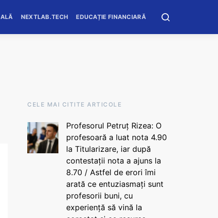
OALĂ
NEXTLAB.TECH
EDUCAȚIE FINANCIARĂ
CELE MAI CITITE ARTICOLE
Profesorul Petruț Rizea: O
profesoară a luat nota 4.90
la Titularizare, iar după
contestații nota a ajuns la
8.70 / Astfel de erori îmi
arată ce entuziasmați sunt
profesorii buni, cu
experiență să vină la