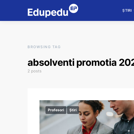
ȘTIRI
BROWSING TAG
absolventi promotia 20
2 posts
Profesori
Știri