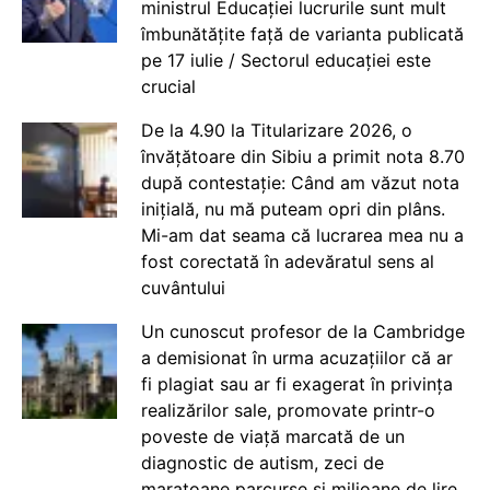
ministrul Educației lucrurile sunt mult
îmbunătățite față de varianta publicată
pe 17 iulie / Sectorul educației este
crucial
De la 4.90 la Titularizare 2026, o
învățătoare din Sibiu a primit nota 8.70
după contestație: Când am văzut nota
inițială, nu mă puteam opri din plâns.
Mi-am dat seama că lucrarea mea nu a
fost corectată în adevăratul sens al
cuvântului
Un cunoscut profesor de la Cambridge
a demisionat în urma acuzațiilor că ar
fi plagiat sau ar fi exagerat în privința
realizărilor sale, promovate printr-o
poveste de viață marcată de un
diagnostic de autism, zeci de
maratoane parcurse și milioane de lire