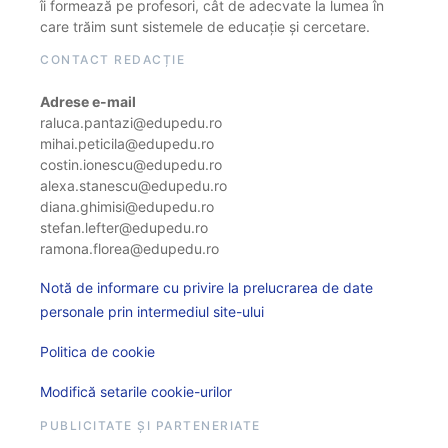
îi formează pe profesori, cât de adecvate la lumea în
care trăim sunt sistemele de educație și cercetare.
CONTACT REDACȚIE
Adrese e-mail
raluca.pantazi@edupedu.ro
mihai.peticila@edupedu.ro
costin.ionescu@edupedu.ro
alexa.stanescu@edupedu.ro
diana.ghimisi@edupedu.ro
stefan.lefter@edupedu.ro
ramona.florea@edupedu.ro
Notă de informare cu privire la prelucrarea de date
personale prin intermediul site-ului
Politica de cookie
Modifică setarile cookie-urilor
PUBLICITATE ȘI PARTENERIATE