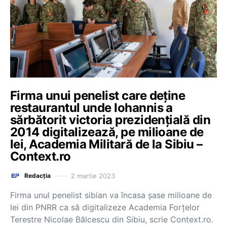
Firma unui penelist care deține
restaurantul unde Iohannis a
sărbătorit victoria prezidențială din
2014 digitalizează, pe milioane de
lei, Academia Militară de la Sibiu –
Context.ro
2 martie 2023
Redacția
Firma unul penelist sibian va încasa șase milioane de
lei din PNRR ca să digitalizeze Academia Forțelor
Terestre Nicolae Bălcescu din Sibiu, scrie Context.ro.