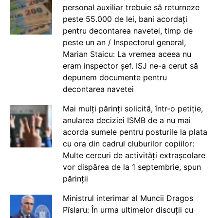
personal auxiliar trebuie să returneze
peste 55.000 de lei, bani acordați
pentru decontarea navetei, timp de
peste un an / Inspectorul general,
Marian Staicu: La vremea aceea nu
eram inspector șef. ISJ ne-a cerut să
depunem documente pentru
decontarea navetei
Mai mulți părinți solicită, într-o petiție,
anularea deciziei ISMB de a nu mai
acorda sumele pentru posturile la plata
cu ora din cadrul cluburilor copiilor:
Multe cercuri de activități extrașcolare
vor dispărea de la 1 septembrie, spun
părinții
Ministrul interimar al Muncii Dragos
Pîslaru: În urma ultimelor discuții cu