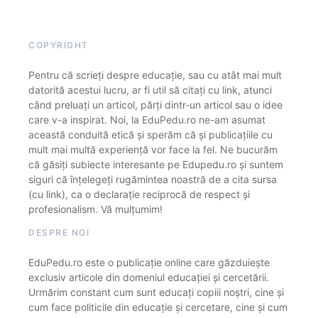
COPYRIGHT
Pentru că scrieți despre educație, sau cu atât mai mult
datorită acestui lucru, ar fi util să citați cu link, atunci
când preluați un articol, părți dintr-un articol sau o idee
care v-a inspirat. Noi, la EduPedu.ro ne-am asumat
această conduită etică și sperăm că și publicațiile cu
mult mai multă experiență vor face la fel. Ne bucurăm
că găsiți subiecte interesante pe Edupedu.ro și suntem
siguri că înțelegeți rugămintea noastră de a cita sursa
(cu link), ca o declarație reciprocă de respect și
profesionalism. Vă mulțumim!
DESPRE NOI
EduPedu.ro este o publicație online care găzduiește
exclusiv articole din domeniul educației și cercetării.
Urmărim constant cum sunt educați copiii noștri, cine și
cum face politicile din educație și cercetare, cine și cum