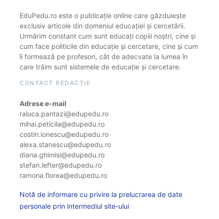
EduPedu.ro este o publicație online care găzduiește
exclusiv articole din domeniul educației și cercetării.
Urmărim constant cum sunt educați copiii noștri, cine și
cum face politicile din educație și cercetare, cine și cum
îi formează pe profesori, cât de adecvate la lumea în
care trăim sunt sistemele de educație și cercetare.
CONTACT REDACȚIE
Adrese e-mail
raluca.pantazi@edupedu.ro
mihai.peticila@edupedu.ro
costin.ionescu@edupedu.ro
alexa.stanescu@edupedu.ro
diana.ghimisi@edupedu.ro
stefan.lefter@edupedu.ro
ramona.florea@edupedu.ro
Notă de informare cu privire la prelucrarea de date
personale prin intermediul site-ului