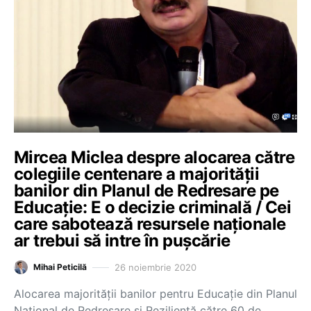
Mircea Miclea despre alocarea către
colegiile centenare a majorității
banilor din Planul de Redresare pe
Educație: E o decizie criminală / Cei
care sabotează resursele naționale
ar trebui să intre în pușcărie
26 noiembrie 2020
Mihai Peticilă
Alocarea majorității banilor pentru Educație din Planul
Național de Redresare și Reziliență către 60 de