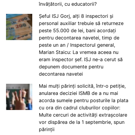
învățătorii, cu educatorii?
Șeful ISJ Gorj, alți 8 inspectori și
personal auxiliar trebuie să returneze
peste 55.000 de lei, bani acordați
pentru decontarea navetei, timp de
peste un an / Inspectorul general,
Marian Staicu: La vremea aceea nu
eram inspector șef. ISJ ne-a cerut să
depunem documente pentru
decontarea navetei
Mai mulți părinți solicită, într-o petiție,
anularea deciziei ISMB de a nu mai
acorda sumele pentru posturile la plata
cu ora din cadrul cluburilor copiilor:
Multe cercuri de activități extrașcolare
vor dispărea de la 1 septembrie, spun
părinții