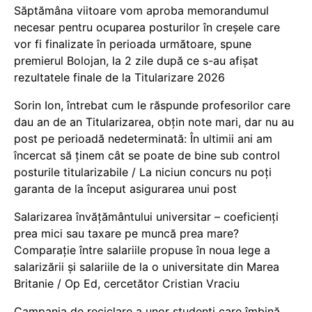
Săptămâna viitoare vom aproba memorandumul
necesar pentru ocuparea posturilor în creșele care
vor fi finalizate în perioada următoare, spune
premierul Bolojan, la 2 zile după ce s-au afișat
rezultatele finale de la Titularizare 2026
Sorin Ion, întrebat cum le răspunde profesorilor care
dau an de an Titularizarea, obțin note mari, dar nu au
post pe perioadă nedeterminată: În ultimii ani am
încercat să ținem cât se poate de bine sub control
posturile titularizabile / La niciun concurs nu poți
garanta de la început asigurarea unui post
Salarizarea învățământului universitar – coeficienți
prea mici sau taxare pe muncă prea mare?
Comparație între salariile propuse în noua lege a
salarizării și salariile de la o universitate din Marea
Britanie / Op Ed, cercetător Cristian Vraciu
Campania de reciclare a unor studenți care îmbină