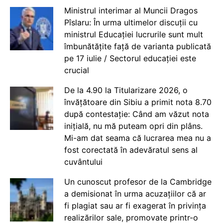
Ministrul interimar al Muncii Dragos
Pîslaru: În urma ultimelor discuții cu
ministrul Educației lucrurile sunt mult
îmbunătățite față de varianta publicată
pe 17 iulie / Sectorul educației este
crucial
De la 4.90 la Titularizare 2026, o
învățătoare din Sibiu a primit nota 8.70
după contestație: Când am văzut nota
inițială, nu mă puteam opri din plâns.
Mi-am dat seama că lucrarea mea nu a
fost corectată în adevăratul sens al
cuvântului
Un cunoscut profesor de la Cambridge
a demisionat în urma acuzațiilor că ar
fi plagiat sau ar fi exagerat în privința
realizărilor sale, promovate printr-o