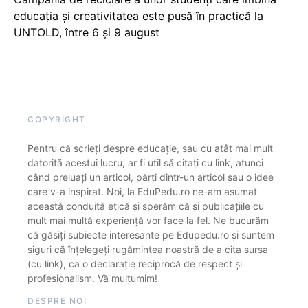
educația și creativitatea este pusă în practică la
UNTOLD, între 6 și 9 august
COPYRIGHT
Pentru că scrieți despre educație, sau cu atât mai mult
datorită acestui lucru, ar fi util să citați cu link, atunci
când preluați un articol, părți dintr-un articol sau o idee
care v-a inspirat. Noi, la EduPedu.ro ne-am asumat
această conduită etică și sperăm că și publicațiile cu
mult mai multă experiență vor face la fel. Ne bucurăm
că găsiți subiecte interesante pe Edupedu.ro și suntem
siguri că înțelegeți rugămintea noastră de a cita sursa
(cu link), ca o declarație reciprocă de respect și
profesionalism. Vă mulțumim!
DESPRE NOI