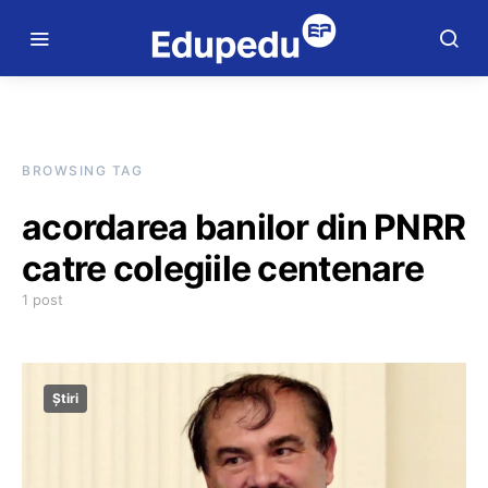
BROWSING TAG
acordarea banilor din PNRR
catre colegiile centenare
1 post
Știri