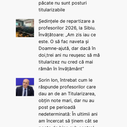
păcate nu sunt posturi
titularizabile
Ședințele de repartizare a
profesorilor 2026, la Sibiu.
Învățătoare: „Am zis iau ce
este. O să fac naveta și
Doamne-ajută, dar dacă în
doi,trei ani nu reușesc să mă
titularizez nu cred că mai
rămân în învățământ”
Sorin Ion, întrebat cum le
răspunde profesorilor care
dau an de an Titularizarea,
obțin note mari, dar nu au
post pe perioadă
nedeterminată: În ultimii ani
am încercat să ținem cât se