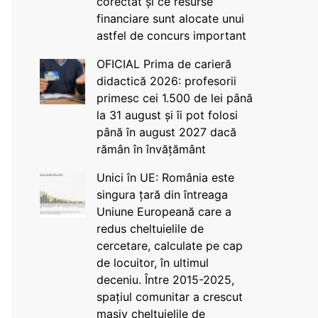
corectat și ce resurse
financiare sunt alocate unui
astfel de concurs important
OFICIAL Prima de carieră
didactică 2026: profesorii
primesc cei 1.500 de lei până
la 31 august și îi pot folosi
până în august 2027 dacă
rămân în învățământ
Unici în UE: România este
singura țară din întreaga
Uniune Europeană care a
redus cheltuielile de
cercetare, calculate pe cap
de locuitor, în ultimul
deceniu. Între 2015-2025,
spațiul comunitar a crescut
masiv cheltuielile de