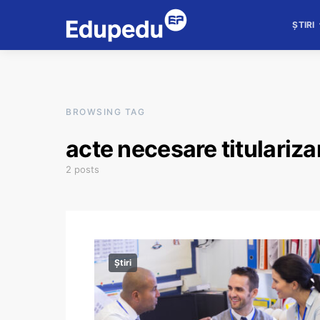
ȘTIRI
BROWSING TAG
acte necesare titulariza
2 posts
Știri