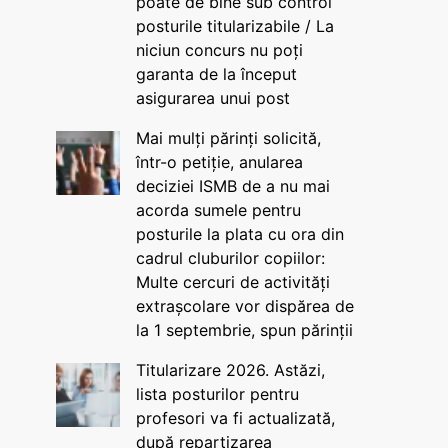
poate de bine sub control
posturile titularizabile / La
niciun concurs nu poți
garanta de la început
asigurarea unui post
Mai mulți părinți solicită,
într-o petiție, anularea
deciziei ISMB de a nu mai
acorda sumele pentru
posturile la plata cu ora din
cadrul cluburilor copiilor:
Multe cercuri de activități
extrașcolare vor dispărea de
la 1 septembrie, spun părinții
Titularizare 2026. Astăzi,
lista posturilor pentru
profesori va fi actualizată,
după repartizarea