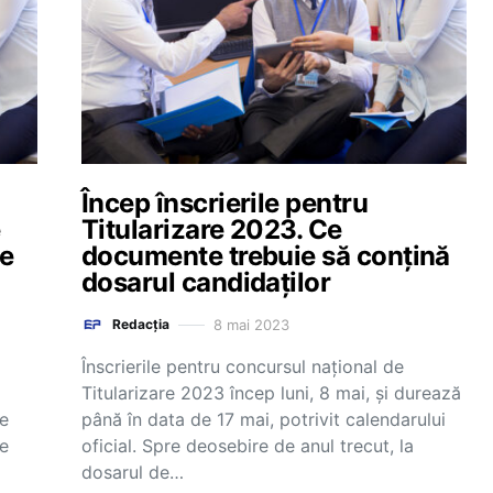
Încep înscrierile pentru
e
Titularizare 2023. Ce
ie
documente trebuie să conțină
dosarul candidaților
8 mai 2023
Redacția
Înscrierile pentru concursul național de
Titularizare 2023 încep luni, 8 mai, și durează
se
până în data de 17 mai, potrivit calendarului
re
oficial. Spre deosebire de anul trecut, la
dosarul de…