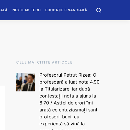
OALĂ
NEXTLAB.TECH
EDUCAȚIE FINANCIARĂ
CELE MAI CITITE ARTICOLE
Profesorul Petruț Rizea: O
profesoară a luat nota 4.90
la Titularizare, iar după
contestații nota a ajuns la
8.70 / Astfel de erori îmi
arată ce entuziasmați sunt
profesorii buni, cu
experiență să vină la