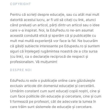
COPYRIGHT
Pentru că scrieți despre educație, sau cu atât mai mult
datorită acestui lucru, ar fi util să citați cu link, atunci
când preluați un articol, părți dintr-un articol sau o idee
care v-a inspirat. Noi, la EduPedu.ro ne-am asumat
această conduită etică și sperăm că și publicațiile cu
mult mai multă experiență vor face la fel. Ne bucurăm
că găsiți subiecte interesante pe Edupedu.ro și suntem
siguri că înțelegeți rugămintea noastră de a cita sursa
(cu link), ca o declarație reciprocă de respect și
profesionalism. Vă mulțumim!
DESPRE NOI
EduPedu.ro este o publicație online care găzduiește
exclusiv articole din domeniul educației și cercetării.
Urmărim constant cum sunt educați copiii noștri, cine și
cum face politicile din educație și cercetare, cine și cum
îi formează pe profesori, cât de adecvate la lumea în
care trăim sunt sistemele de educație și cercetare.