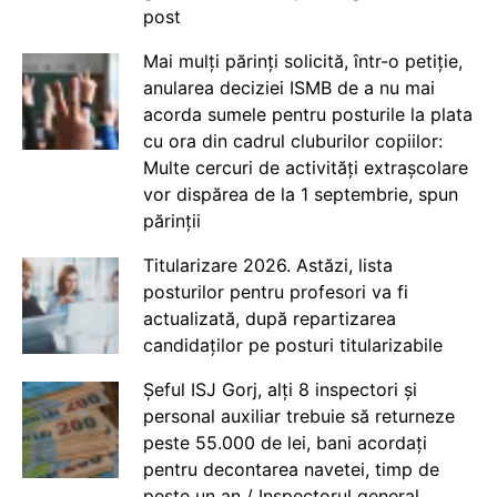
post
Mai mulți părinți solicită, într-o petiție,
anularea deciziei ISMB de a nu mai
acorda sumele pentru posturile la plata
cu ora din cadrul cluburilor copiilor:
Multe cercuri de activități extrașcolare
vor dispărea de la 1 septembrie, spun
părinții
Titularizare 2026. Astăzi, lista
posturilor pentru profesori va fi
actualizată, după repartizarea
candidaților pe posturi titularizabile
Șeful ISJ Gorj, alți 8 inspectori și
personal auxiliar trebuie să returneze
peste 55.000 de lei, bani acordați
pentru decontarea navetei, timp de
peste un an / Inspectorul general,