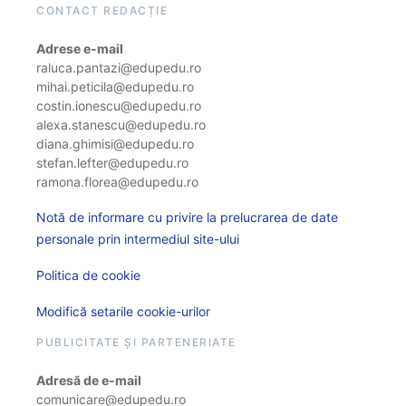
CONTACT REDACȚIE
Adrese e-mail
raluca.pantazi@edupedu.ro
mihai.peticila@edupedu.ro
costin.ionescu@edupedu.ro
alexa.stanescu@edupedu.ro
diana.ghimisi@edupedu.ro
stefan.lefter@edupedu.ro
ramona.florea@edupedu.ro
Notă de informare cu privire la prelucrarea de date
personale prin intermediul site-ului
Politica de cookie
Modifică setarile cookie-urilor
PUBLICITATE ȘI PARTENERIATE
Adresă de e-mail
comunicare@edupedu.ro