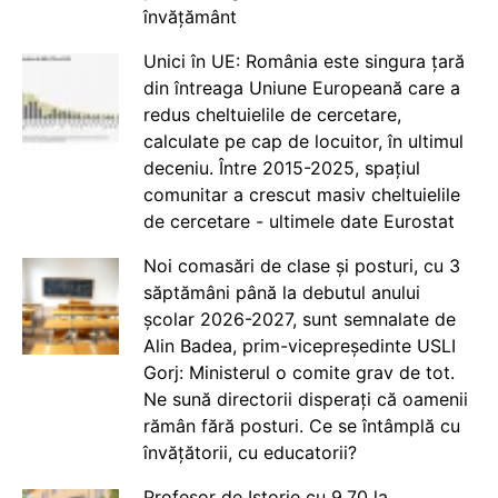
învățământ
Unici în UE: România este singura țară
din întreaga Uniune Europeană care a
redus cheltuielile de cercetare,
calculate pe cap de locuitor, în ultimul
deceniu. Între 2015-2025, spațiul
comunitar a crescut masiv cheltuielile
de cercetare - ultimele date Eurostat
Noi comasări de clase și posturi, cu 3
săptămâni până la debutul anului
școlar 2026-2027, sunt semnalate de
Alin Badea, prim-vicepreședinte USLI
Gorj: Ministerul o comite grav de tot.
Ne sună directorii disperați că oamenii
rămân fără posturi. Ce se întâmplă cu
învățătorii, cu educatorii?
Profesor de Istorie cu 9.70 la