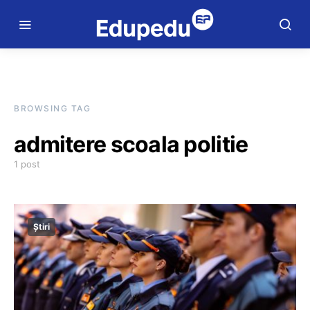
BROWSING TAG
admitere scoala politie
1 post
Știri