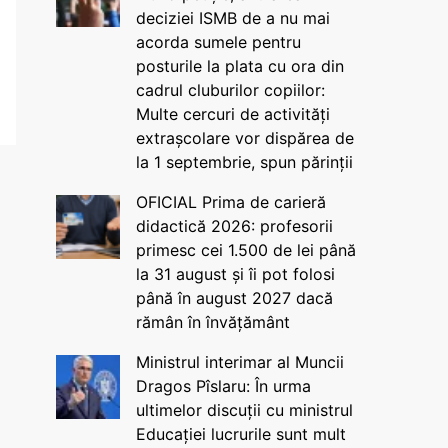
deciziei ISMB de a nu mai
acorda sumele pentru
posturile la plata cu ora din
cadrul cluburilor copiilor:
Multe cercuri de activități
extrașcolare vor dispărea de
la 1 septembrie, spun părinții
OFICIAL Prima de carieră
didactică 2026: profesorii
primesc cei 1.500 de lei până
la 31 august și îi pot folosi
până în august 2027 dacă
rămân în învățământ
Ministrul interimar al Muncii
Dragos Pîslaru: În urma
ultimelor discuții cu ministrul
Educației lucrurile sunt mult