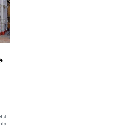
e
tul
ență