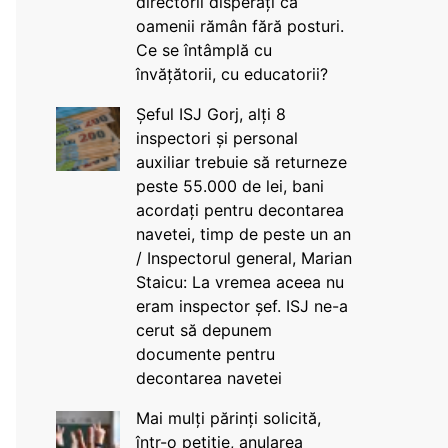
directorii disperați că
oamenii rămân fără posturi.
Ce se întâmplă cu
învățătorii, cu educatorii?
Șeful ISJ Gorj, alți 8
inspectori și personal
auxiliar trebuie să returneze
peste 55.000 de lei, bani
acordați pentru decontarea
navetei, timp de peste un an
/ Inspectorul general, Marian
Staicu: La vremea aceea nu
eram inspector șef. ISJ ne-a
cerut să depunem
documente pentru
decontarea navetei
Mai mulți părinți solicită,
într-o petiție, anularea