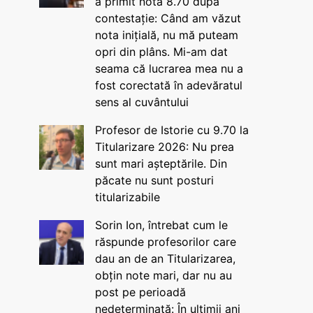
a primit nota 8.70 după
contestație: Când am văzut
nota inițială, nu mă puteam
opri din plâns. Mi-am dat
seama că lucrarea mea nu a
fost corectată în adevăratul
sens al cuvântului
Profesor de Istorie cu 9.70 la
Titularizare 2026: Nu prea
sunt mari așteptările. Din
păcate nu sunt posturi
titularizabile
Sorin Ion, întrebat cum le
răspunde profesorilor care
dau an de an Titularizarea,
obțin note mari, dar nu au
post pe perioadă
nedeterminată: În ultimii ani