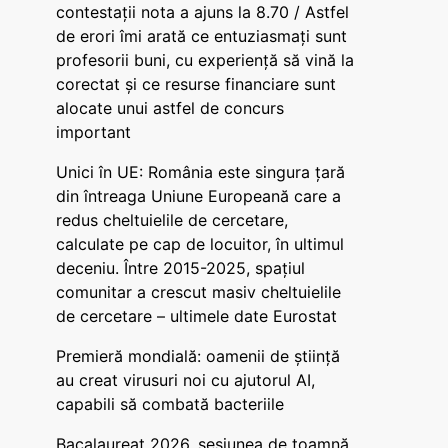
contestații nota a ajuns la 8.70 / Astfel
de erori îmi arată ce entuziasmați sunt
profesorii buni, cu experiență să vină la
corectat și ce resurse financiare sunt
alocate unui astfel de concurs
important
Unici în UE: România este singura țară
din întreaga Uniune Europeană care a
redus cheltuielile de cercetare,
calculate pe cap de locuitor, în ultimul
deceniu. Între 2015-2025, spațiul
comunitar a crescut masiv cheltuielile
de cercetare – ultimele date Eurostat
Premieră mondială: oamenii de știință
au creat virusuri noi cu ajutorul AI,
capabili să combată bacteriile
Bacalaureat 2026, sesiunea de toamnă.