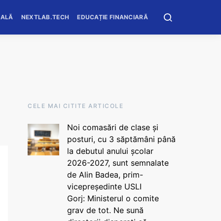
OALĂ
NEXTLAB.TECH
EDUCAȚIE FINANCIARĂ
CELE MAI CITITE ARTICOLE
Noi comasări de clase și
posturi, cu 3 săptămâni până
la debutul anului școlar
2026-2027, sunt semnalate
de Alin Badea, prim-
vicepreședinte USLI
Gorj: Ministerul o comite
grav de tot. Ne sună