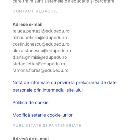
care trăim sunt sistemele de educație și cercetare.
CONTACT REDACȚIE
Adrese e-mail
raluca.pantazi@edupedu.ro
mihai.peticila@edupedu.ro
costin.ionescu@edupedu.ro
alexa.stanescu@edupedu.ro
diana.ghimisi@edupedu.ro
stefan.lefter@edupedu.ro
ramona.florea@edupedu.ro
Notă de informare cu privire la prelucrarea de date
personale prin intermediul site-ului
Politica de cookie
Modifică setarile cookie-urilor
PUBLICITATE ȘI PARTENERIATE
Adresă de e-mail