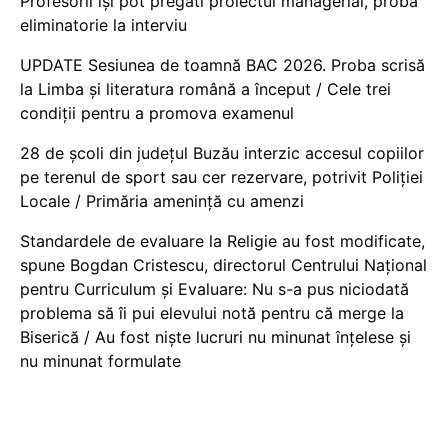
Profesorii își pot pregăti proiectul managerial, probă
eliminatorie la interviu
UPDATE Sesiunea de toamnă BAC 2026. Proba scrisă
la Limba și literatura română a început / Cele trei
condiții pentru a promova examenul
28 de școli din județul Buzău interzic accesul copiilor
pe terenul de sport sau cer rezervare, potrivit Poliției
Locale / Primăria amenință cu amenzi
Standardele de evaluare la Religie au fost modificate,
spune Bogdan Cristescu, directorul Centrului Național
pentru Curriculum și Evaluare: Nu s-a pus niciodată
problema să îi pui elevului notă pentru că merge la
Biserică / Au fost niște lucruri nu minunat înțelese și
nu minunat formulate