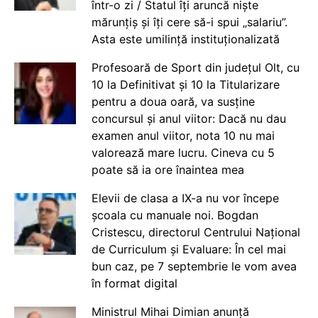
într-o zi / Statul îți aruncă niște
mărunțiș și îți cere să-i spui „salariu”.
Asta este umilință instituționalizată
Profesoară de Sport din județul Olt, cu
10 la Definitivat și 10 la Titularizare
pentru a doua oară, va susține
concursul și anul viitor: Dacă nu dau
examen anul viitor, nota 10 nu mai
valorează mare lucru. Cineva cu 5
poate să ia ore înaintea mea
Elevii de clasa a IX-a nu vor începe
școala cu manuale noi. Bogdan
Cristescu, directorul Centrului Național
de Curriculum și Evaluare: În cel mai
bun caz, pe 7 septembrie le vom avea
în format digital
Ministrul Mihai Dimian anunță