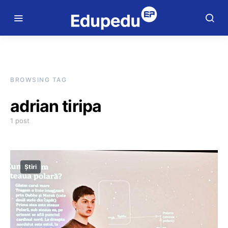
BROWSING TAG
adrian tiripa
1 post
Știri