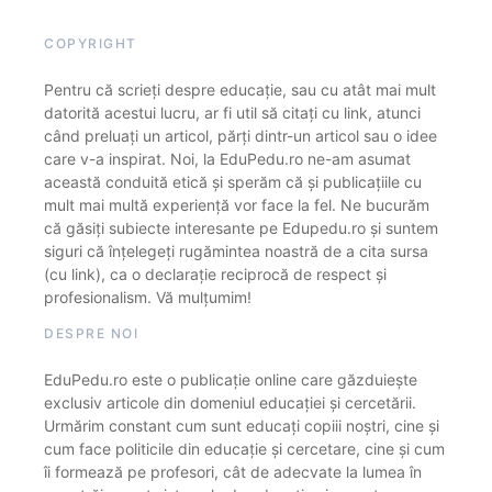
COPYRIGHT
Pentru că scrieți despre educație, sau cu atât mai mult
datorită acestui lucru, ar fi util să citați cu link, atunci
când preluați un articol, părți dintr-un articol sau o idee
care v-a inspirat. Noi, la EduPedu.ro ne-am asumat
această conduită etică și sperăm că și publicațiile cu
mult mai multă experiență vor face la fel. Ne bucurăm
că găsiți subiecte interesante pe Edupedu.ro și suntem
siguri că înțelegeți rugămintea noastră de a cita sursa
(cu link), ca o declarație reciprocă de respect și
profesionalism. Vă mulțumim!
DESPRE NOI
EduPedu.ro este o publicație online care găzduiește
exclusiv articole din domeniul educației și cercetării.
Urmărim constant cum sunt educați copiii noștri, cine și
cum face politicile din educație și cercetare, cine și cum
îi formează pe profesori, cât de adecvate la lumea în