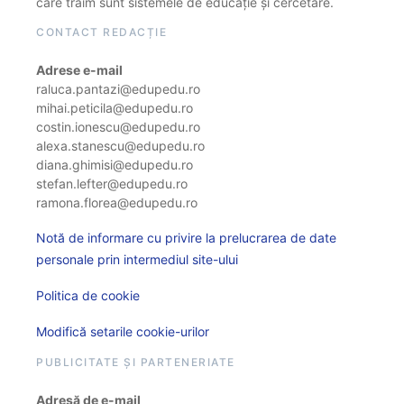
care trăim sunt sistemele de educație și cercetare.
CONTACT REDACȚIE
Adrese e-mail
raluca.pantazi@edupedu.ro
mihai.peticila@edupedu.ro
costin.ionescu@edupedu.ro
alexa.stanescu@edupedu.ro
diana.ghimisi@edupedu.ro
stefan.lefter@edupedu.ro
ramona.florea@edupedu.ro
Notă de informare cu privire la prelucrarea de date
personale prin intermediul site-ului
Politica de cookie
Modifică setarile cookie-urilor
PUBLICITATE ȘI PARTENERIATE
Adresă de e-mail