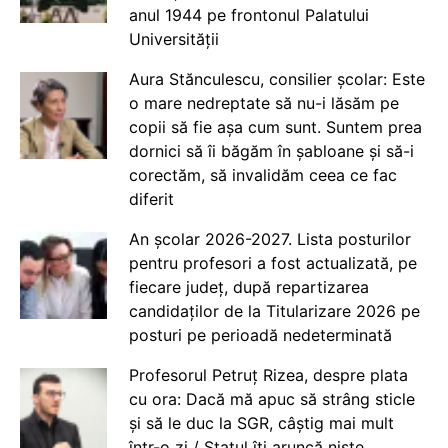
anul 1944 pe frontonul Palatului
Universității
Aura Stănculescu, consilier școlar: Este
o mare nedreptate să nu-i lăsăm pe
copii să fie așa cum sunt. Suntem prea
dornici să îi băgăm în șabloane și să-i
corectăm, să invalidăm ceea ce fac
diferit
An școlar 2026-2027. Lista posturilor
pentru profesori a fost actualizată, pe
fiecare județ, după repartizarea
candidaților de la Titularizare 2026 pe
posturi pe perioadă nedeterminată
Profesorul Petruț Rizea, despre plata
cu ora: Dacă mă apuc să strâng sticle
și să le duc la SGR, câștig mai mult
într-o zi / Statul îți aruncă niște