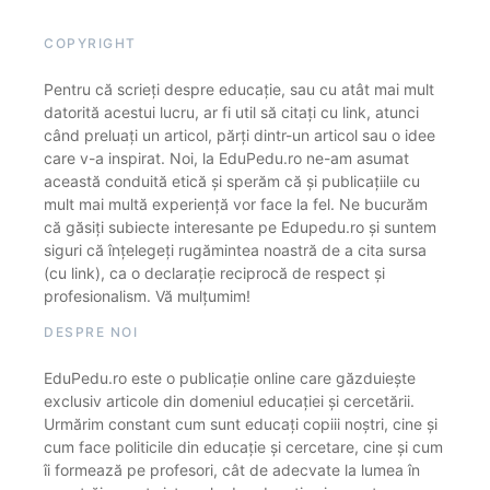
COPYRIGHT
Pentru că scrieți despre educație, sau cu atât mai mult
datorită acestui lucru, ar fi util să citați cu link, atunci
când preluați un articol, părți dintr-un articol sau o idee
care v-a inspirat. Noi, la EduPedu.ro ne-am asumat
această conduită etică și sperăm că și publicațiile cu
mult mai multă experiență vor face la fel. Ne bucurăm
că găsiți subiecte interesante pe Edupedu.ro și suntem
siguri că înțelegeți rugămintea noastră de a cita sursa
(cu link), ca o declarație reciprocă de respect și
profesionalism. Vă mulțumim!
DESPRE NOI
EduPedu.ro este o publicație online care găzduiește
exclusiv articole din domeniul educației și cercetării.
Urmărim constant cum sunt educați copiii noștri, cine și
cum face politicile din educație și cercetare, cine și cum
îi formează pe profesori, cât de adecvate la lumea în