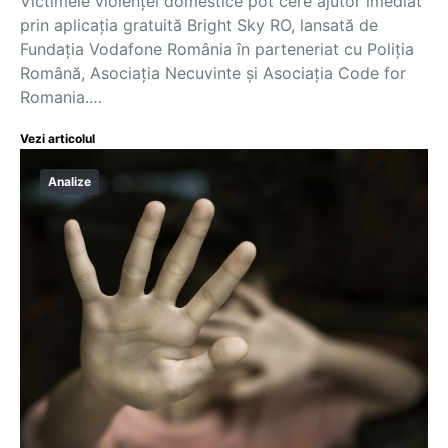
Victimele violenței domestice pot cere ajutor imediat
prin aplicația gratuită Bright Sky RO, lansată de
Fundația Vodafone România în parteneriat cu Poliția
Română, Asociația Necuvinte și Asociația Code for
Romania.…
Vezi articolul
Analize