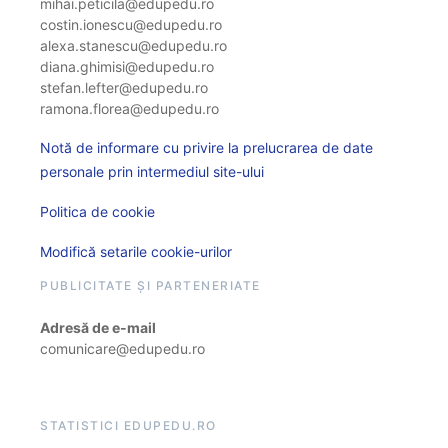
mihai.peticila@edupedu.ro
costin.ionescu@edupedu.ro
alexa.stanescu@edupedu.ro
diana.ghimisi@edupedu.ro
stefan.lefter@edupedu.ro
ramona.florea@edupedu.ro
Notă de informare cu privire la prelucrarea de date
personale prin intermediul site-ului
Politica de cookie
Modifică setarile cookie-urilor
PUBLICITATE ȘI PARTENERIATE
Adresă de e-mail
comunicare@edupedu.ro
STATISTICI EDUPEDU.RO