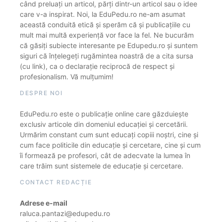
când preluați un articol, părți dintr-un articol sau o idee
care v-a inspirat. Noi, la EduPedu.ro ne-am asumat
această conduită etică și sperăm că și publicațiile cu
mult mai multă experiență vor face la fel. Ne bucurăm
că găsiți subiecte interesante pe Edupedu.ro și suntem
siguri că înțelegeți rugămintea noastră de a cita sursa
(cu link), ca o declarație reciprocă de respect și
profesionalism. Vă mulțumim!
DESPRE NOI
EduPedu.ro este o publicație online care găzduiește
exclusiv articole din domeniul educației și cercetării.
Urmărim constant cum sunt educați copiii noștri, cine și
cum face politicile din educație și cercetare, cine și cum
îi formează pe profesori, cât de adecvate la lumea în
care trăim sunt sistemele de educație și cercetare.
CONTACT REDACȚIE
Adrese e-mail
raluca.pantazi@edupedu.ro