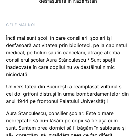
desfășurată în Kazahstan
CELE MAI NOI
Încă mai sunt școli în care consilierii școlari își
desfășoară activitatea prin biblioteci, pe la cabinetul
medical, pe holuri sau în cancelarii, atrage atenția
consilierul școlar Aura Stănculescu / Sunt spații
inadecvate în care copilul nu va destăinui nimic
niciodată
Universitatea din București a reamplasat vulturul și
cei doi grifoni distruși în urma bombardamentelor din
anul 1944 pe frontonul Palatului Universității
Aura Stănculescu, consilier școlar: Este o mare
nedreptate să nu-i lăsăm pe copii să fie așa cum
sunt. Suntem prea dornici să îi băgăm în șabloane și
să-i corectăm, să invalidăm ceea ce fac diferit