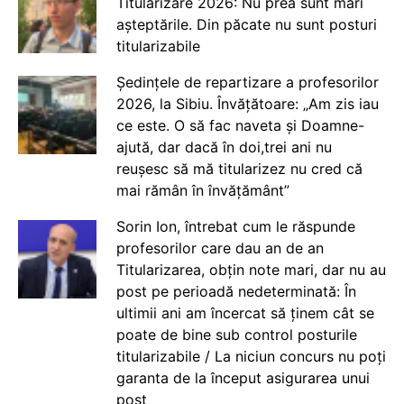
Titularizare 2026: Nu prea sunt mari
așteptările. Din păcate nu sunt posturi
titularizabile
Ședințele de repartizare a profesorilor
2026, la Sibiu. Învățătoare: „Am zis iau
ce este. O să fac naveta și Doamne-
ajută, dar dacă în doi,trei ani nu
reușesc să mă titularizez nu cred că
mai rămân în învățământ”
Sorin Ion, întrebat cum le răspunde
profesorilor care dau an de an
Titularizarea, obțin note mari, dar nu au
post pe perioadă nedeterminată: În
ultimii ani am încercat să ținem cât se
poate de bine sub control posturile
titularizabile / La niciun concurs nu poți
garanta de la început asigurarea unui
post