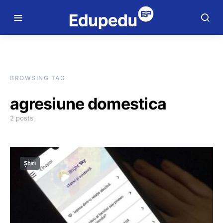
BROWSING TAG
agresiune domestica
2 posts
Știri