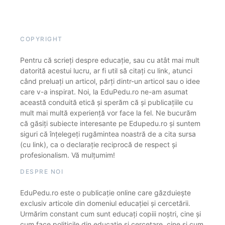
COPYRIGHT
Pentru că scrieți despre educație, sau cu atât mai mult
datorită acestui lucru, ar fi util să citați cu link, atunci
când preluați un articol, părți dintr-un articol sau o idee
care v-a inspirat. Noi, la EduPedu.ro ne-am asumat
această conduită etică și sperăm că și publicațiile cu
mult mai multă experiență vor face la fel. Ne bucurăm
că găsiți subiecte interesante pe Edupedu.ro și suntem
siguri că înțelegeți rugămintea noastră de a cita sursa
(cu link), ca o declarație reciprocă de respect și
profesionalism. Vă mulțumim!
DESPRE NOI
EduPedu.ro este o publicație online care găzduiește
exclusiv articole din domeniul educației și cercetării.
Urmărim constant cum sunt educați copiii noștri, cine și
cum face politicile din educație și cercetare, cine și cum