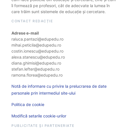
îi formează pe profesori, cât de adecvate la lumea în
care trăim sunt sistemele de educație și cercetare.
CONTACT REDACȚIE
Adrese e-mail
raluca.pantazi@edupedu.ro
mihai.peticila@edupedu.ro
costin.ionescu@edupedu.ro
alexa.stanescu@edupedu.ro
diana.ghimisi@edupedu.ro
stefan.lefter@edupedu.ro
ramona.florea@edupedu.ro
Notă de informare cu privire la prelucrarea de date
personale prin intermediul site-ului
Politica de cookie
Modifică setarile cookie-urilor
PUBLICITATE ȘI PARTENERIATE