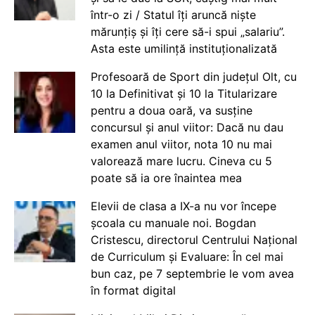
într-o zi / Statul îți aruncă niște
mărunțiș și îți cere să-i spui „salariu”.
Asta este umilință instituționalizată
Profesoară de Sport din județul Olt, cu
10 la Definitivat și 10 la Titularizare
pentru a doua oară, va susține
concursul și anul viitor: Dacă nu dau
examen anul viitor, nota 10 nu mai
valorează mare lucru. Cineva cu 5
poate să ia ore înaintea mea
Elevii de clasa a IX-a nu vor începe
școala cu manuale noi. Bogdan
Cristescu, directorul Centrului Național
de Curriculum și Evaluare: În cel mai
bun caz, pe 7 septembrie le vom avea
în format digital