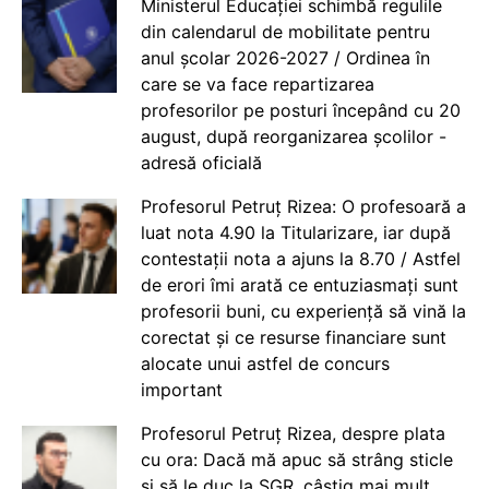
Ministerul Educației schimbă regulile
din calendarul de mobilitate pentru
anul școlar 2026-2027 / Ordinea în
care se va face repartizarea
profesorilor pe posturi începând cu 20
august, după reorganizarea școlilor -
adresă oficială
Profesorul Petruț Rizea: O profesoară a
luat nota 4.90 la Titularizare, iar după
contestații nota a ajuns la 8.70 / Astfel
de erori îmi arată ce entuziasmați sunt
profesorii buni, cu experiență să vină la
corectat și ce resurse financiare sunt
alocate unui astfel de concurs
important
Profesorul Petruț Rizea, despre plata
cu ora: Dacă mă apuc să strâng sticle
și să le duc la SGR, câștig mai mult