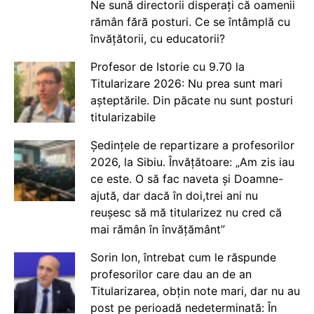
Ne sună directorii disperați că oamenii
rămân fără posturi. Ce se întâmplă cu
învățătorii, cu educatorii?
Profesor de Istorie cu 9.70 la
Titularizare 2026: Nu prea sunt mari
așteptările. Din păcate nu sunt posturi
titularizabile
Ședințele de repartizare a profesorilor
2026, la Sibiu. Învățătoare: „Am zis iau
ce este. O să fac naveta și Doamne-
ajută, dar dacă în doi,trei ani nu
reușesc să mă titularizez nu cred că
mai rămân în învățământ”
Sorin Ion, întrebat cum le răspunde
profesorilor care dau an de an
Titularizarea, obțin note mari, dar nu au
post pe perioadă nedeterminată: În