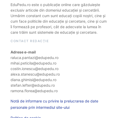
EduPedu.ro este o publicație online care găzduiește
exclusiv articole din domeniul educației și cercetării.
Urmărim constant cum sunt educați copiii noștri, cine și
cum face politicile din educație și cercetare, cine și cum
îi formează pe profesori, cât de adecvate la lumea în
care trăim sunt sistemele de educație și cercetare.
CONTACT REDACȚIE
Adrese e-mail
raluca.pantazi@edupedu.ro
mihai.peticila@edupedu.ro
costin.ionescu@edupedu.ro
alexa.stanescu@edupedu.ro
diana.ghimisi@edupedu.ro
stefan.lefter@edupedu.ro
ramona.florea@edupedu.ro
Notă de informare cu privire la prelucrarea de date
personale prin intermediul site-ului
Politica de cookie