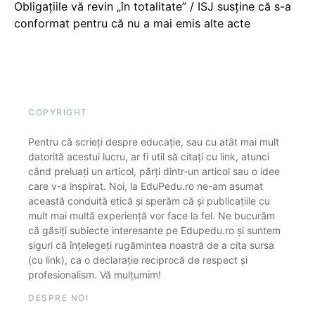
Obligațiile vă revin „în totalitate” / ISJ susține că s-a
conformat pentru că nu a mai emis alte acte
COPYRIGHT
Pentru că scrieți despre educație, sau cu atât mai mult
datorită acestui lucru, ar fi util să citați cu link, atunci
când preluați un articol, părți dintr-un articol sau o idee
care v-a inspirat. Noi, la EduPedu.ro ne-am asumat
această conduită etică și sperăm că și publicațiile cu
mult mai multă experiență vor face la fel. Ne bucurăm
că găsiți subiecte interesante pe Edupedu.ro și suntem
siguri că înțelegeți rugămintea noastră de a cita sursa
(cu link), ca o declarație reciprocă de respect și
profesionalism. Vă mulțumim!
DESPRE NOI