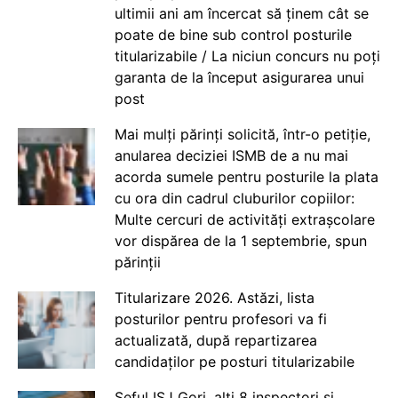
ultimii ani am încercat să ținem cât se
poate de bine sub control posturile
titularizabile / La niciun concurs nu poți
garanta de la început asigurarea unui
post
Mai mulți părinți solicită, într-o petiție,
anularea deciziei ISMB de a nu mai
acorda sumele pentru posturile la plata
cu ora din cadrul cluburilor copiilor:
Multe cercuri de activități extrașcolare
vor dispărea de la 1 septembrie, spun
părinții
Titularizare 2026. Astăzi, lista
posturilor pentru profesori va fi
actualizată, după repartizarea
candidaților pe posturi titularizabile
Șeful ISJ Gorj, alți 8 inspectori și