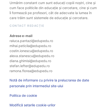
Urmărim constant cum sunt educați copiii noștri, cine și
cum face politicile din educație și cercetare, cine și cum
îi formează pe profesori, cât de adecvate la lumea în
care trăim sunt sistemele de educație și cercetare.
CONTACT REDACȚIE
Adrese e-mail
raluca.pantazi@edupedu.ro
mihai.peticila@edupedu.ro
costin.ionescu@edupedu.ro
alexa.stanescu@edupedu.ro
diana.ghimisi@edupedu.ro
stefan.lefter@edupedu.ro
ramona.florea@edupedu.ro
Notă de informare cu privire la prelucrarea de date
personale prin intermediul site-ului
Politica de cookie
Modifică setarile cookie-urilor