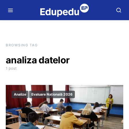
BROWSING TAG
analiza datelor
1 post
Analize
Evaluare Națională 2026