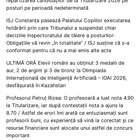
repartizarea candidaților de la Titularizare 2026 pe
posturi pe perioadă nedeterminată
ISJ Constanța pasează Palatului Copiilor executarea
hotărârii prin care Tribunalul a suspendat chiar
deciziile Inspectoratului de tăiere a posturilor:
Obligațiile vă revin „în totalitate” / ISJ susține că s-a
conformat pentru că nu a mai emis alte acte
ULTIMĂ ORĂ Elevii români au obținut 3 medalii de
aur, 2 de argint și 3 de bronz la Olimpiada
Internațională de Inteligență Artificială – IOAI 2026,
desfășurată în Kazahstan
Profesorul Petruț Rizea: O profesoară a luat nota 4.90
la Titularizare, iar după contestații nota a ajuns la
8.70 / Astfel de erori îmi arată ce entuziasmați sunt
profesorii buni, cu experiență să vină la corectat și ce
resurse financiare sunt alocate unui astfel de concurs
important