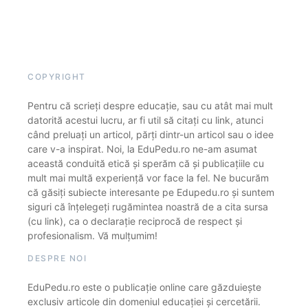
COPYRIGHT
Pentru că scrieți despre educație, sau cu atât mai mult
datorită acestui lucru, ar fi util să citați cu link, atunci
când preluați un articol, părți dintr-un articol sau o idee
care v-a inspirat. Noi, la EduPedu.ro ne-am asumat
această conduită etică și sperăm că și publicațiile cu
mult mai multă experiență vor face la fel. Ne bucurăm
că găsiți subiecte interesante pe Edupedu.ro și suntem
siguri că înțelegeți rugămintea noastră de a cita sursa
(cu link), ca o declarație reciprocă de respect și
profesionalism. Vă mulțumim!
DESPRE NOI
EduPedu.ro este o publicație online care găzduiește
exclusiv articole din domeniul educației și cercetării.