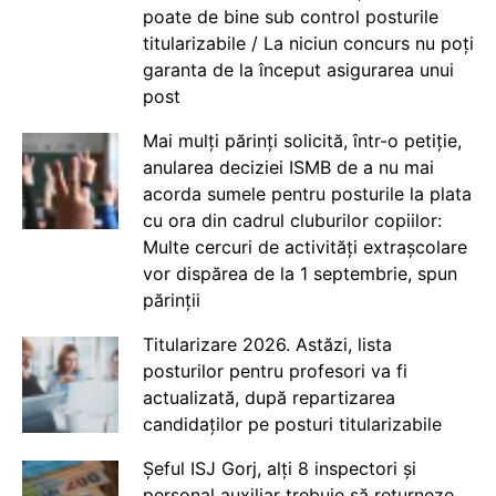
poate de bine sub control posturile
titularizabile / La niciun concurs nu poți
garanta de la început asigurarea unui
post
Mai mulți părinți solicită, într-o petiție,
anularea deciziei ISMB de a nu mai
acorda sumele pentru posturile la plata
cu ora din cadrul cluburilor copiilor:
Multe cercuri de activități extrașcolare
vor dispărea de la 1 septembrie, spun
părinții
Titularizare 2026. Astăzi, lista
posturilor pentru profesori va fi
actualizată, după repartizarea
candidaților pe posturi titularizabile
Șeful ISJ Gorj, alți 8 inspectori și
personal auxiliar trebuie să returneze