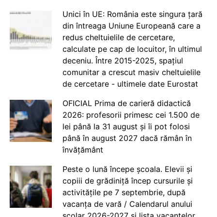
Unici în UE: România este singura țară
din întreaga Uniune Europeană care a
redus cheltuielile de cercetare,
calculate pe cap de locuitor, în ultimul
deceniu. Între 2015-2025, spațiul
comunitar a crescut masiv cheltuielile
de cercetare - ultimele date Eurostat
OFICIAL Prima de carieră didactică
2026: profesorii primesc cei 1.500 de
lei până la 31 august și îi pot folosi
până în august 2027 dacă rămân în
învățământ
Peste o lună începe școala. Elevii și
copiii de grădiniță încep cursurile și
activitățile pe 7 septembrie, după
vacanța de vară / Calendarul anului
școlar 2026-2027 și lista vacanțelor