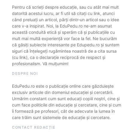
Pentru că scrieți despre educație, sau cu atât mai mult
datorită acestui lucru, ar fi util să citați cu link, atunci
când preluați un articol, părți dintr-un articol sau o idee
care v-a inspirat. Noi, la EduPedu.ro ne-am asumat
această conduită etică și sperăm că și publicațiile cu
mult mai multă experiență vor face la fel. Ne bucurăm
că găsiți subiecte interesante pe Edupedu.ro și suntem
siguri că înțelegeți rugămintea noastră de a cita sursa
(cu link), ca o declarație reciprocă de respect și
profesionalism. Vă mulțumim!
DESPRE NOI
EduPedu.ro este o publicație online care găzduiește
exclusiv articole din domeniul educației și cercetării.
Urmărim constant cum sunt educați copiii noștri, cine și
cum face politicile din educație și cercetare, cine și cum
îi formează pe profesori, cât de adecvate la lumea în
care trăim sunt sistemele de educație și cercetare.
CONTACT REDACȚIE