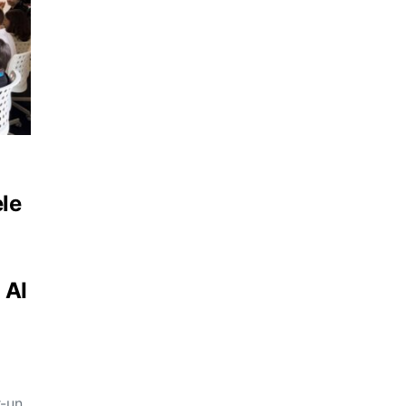
le
 AI
r-un