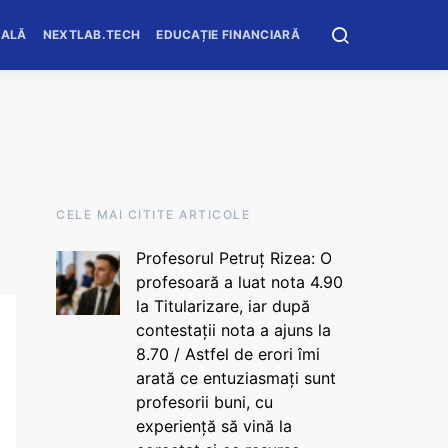
OALĂ
NEXTLAB.TECH
EDUCAȚIE FINANCIARĂ
CELE MAI CITITE ARTICOLE
Profesorul Petruț Rizea: O
profesoară a luat nota 4.90
la Titularizare, iar după
contestații nota a ajuns la
8.70 / Astfel de erori îmi
arată ce entuziasmați sunt
profesorii buni, cu
experiență să vină la