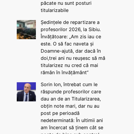
păcate nu sunt posturi
titularizabile
Ședințele de repartizare a
profesorilor 2026, la Sibiu.
Învățătoare: „Am zis iau ce
este. O să fac naveta și
Doamne-ajută, dar dacă în
doi,trei ani nu reușesc să mă
titularizez nu cred că mai
rămân în învățământ”
Sorin Ion, întrebat cum le
răspunde profesorilor care
dau an de an Titularizarea,
obțin note mari, dar nu au
post pe perioadă
nedeterminată: În ultimii ani
am încercat să ținem cât se