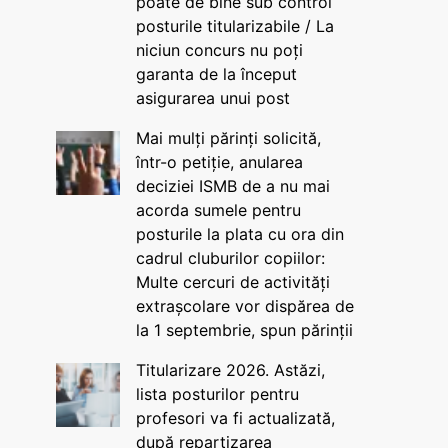
poate de bine sub control
posturile titularizabile / La
niciun concurs nu poți
garanta de la început
asigurarea unui post
Mai mulți părinți solicită,
într-o petiție, anularea
deciziei ISMB de a nu mai
acorda sumele pentru
posturile la plata cu ora din
cadrul cluburilor copiilor:
Multe cercuri de activități
extrașcolare vor dispărea de
la 1 septembrie, spun părinții
Titularizare 2026. Astăzi,
lista posturilor pentru
profesori va fi actualizată,
după repartizarea