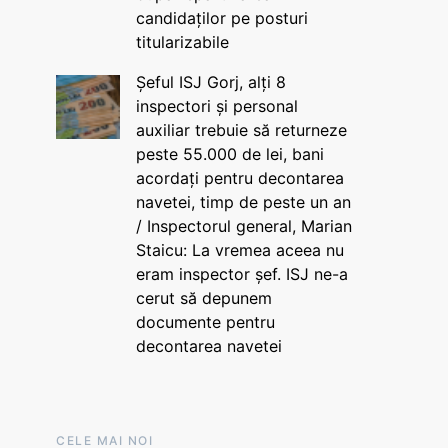
candidaților pe posturi
titularizabile
Șeful ISJ Gorj, alți 8
inspectori și personal
auxiliar trebuie să returneze
peste 55.000 de lei, bani
acordați pentru decontarea
navetei, timp de peste un an
/ Inspectorul general, Marian
Staicu: La vremea aceea nu
eram inspector șef. ISJ ne-a
cerut să depunem
documente pentru
decontarea navetei
CELE MAI NOI