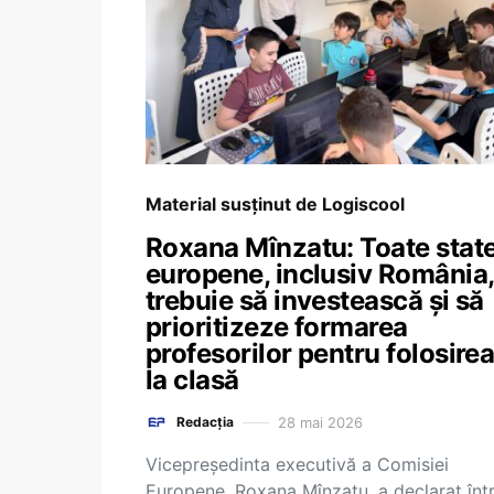
Material susținut de Logiscool
Roxana Mînzatu: Toate state
europene, inclusiv România,
trebuie să investească și să
prioritizeze formarea
profesorilor pentru folosirea
la clasă
28 mai 2026
Redacția
Vicepreședinta executivă a Comisiei
Europene, Roxana Mînzatu, a declarat înt