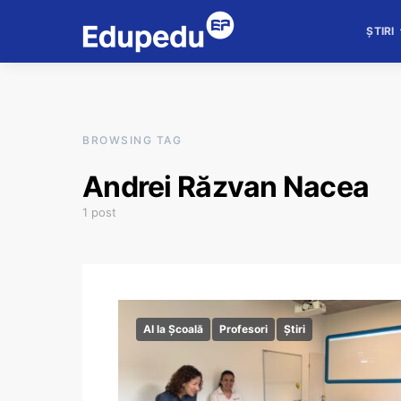
ȘTIRI
BROWSING TAG
Andrei Răzvan Nacea
1 post
AI la Școală
Profesori
Știri