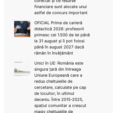
corectat și ce resurse
financiare sunt alocate unui
astfel de concurs important
OFICIAL Prima de carieră
didactică 2026: profesorii
primesc cei 1.500 de lei până
la 31 august și îi pot folosi
până în august 2027 dacă
rămân în învățământ
Unici în UE: România este
singura țară din întreaga
Uniune Europeană care a
redus cheltuielile de
cercetare, calculate pe cap
de locuitor, în ultimul
deceniu. Între 2015-2025,
spațiul comunitar a crescut
masiv cheltuielile de