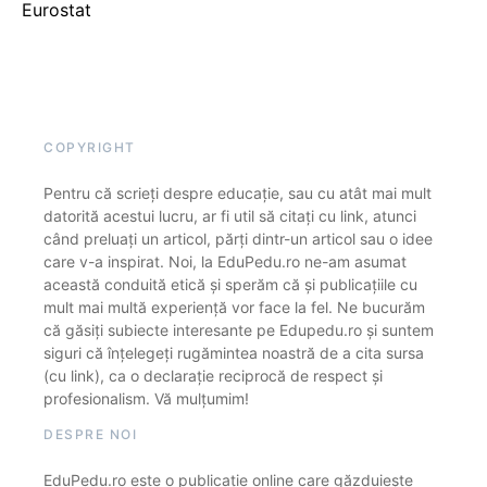
Eurostat
COPYRIGHT
Pentru că scrieți despre educație, sau cu atât mai mult
datorită acestui lucru, ar fi util să citați cu link, atunci
când preluați un articol, părți dintr-un articol sau o idee
care v-a inspirat. Noi, la EduPedu.ro ne-am asumat
această conduită etică și sperăm că și publicațiile cu
mult mai multă experiență vor face la fel. Ne bucurăm
că găsiți subiecte interesante pe Edupedu.ro și suntem
siguri că înțelegeți rugămintea noastră de a cita sursa
(cu link), ca o declarație reciprocă de respect și
profesionalism. Vă mulțumim!
DESPRE NOI
EduPedu.ro este o publicație online care găzduiește