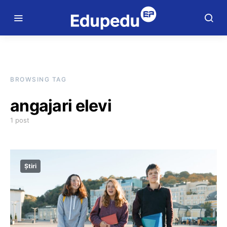
BROWSING TAG
angajari elevi
1 post
Știri