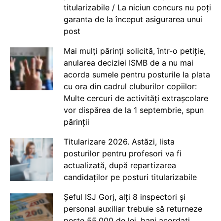
titularizabile / La niciun concurs nu poți
garanta de la început asigurarea unui
post
Mai mulți părinți solicită, într-o petiție,
anularea deciziei ISMB de a nu mai
acorda sumele pentru posturile la plata
cu ora din cadrul cluburilor copiilor:
Multe cercuri de activități extrașcolare
vor dispărea de la 1 septembrie, spun
părinții
Titularizare 2026. Astăzi, lista
posturilor pentru profesori va fi
actualizată, după repartizarea
candidaților pe posturi titularizabile
Șeful ISJ Gorj, alți 8 inspectori și
personal auxiliar trebuie să returneze
peste 55.000 de lei, bani acordați