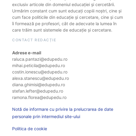
exclusiv articole din domeniul educației și cercetării.
Urmărim constant cum sunt educați copiii noștri, cine și
cum face politicile din educație și cercetare, cine și cum
îi formează pe profesori, cât de adecvate la lumea în
care trăim sunt sistemele de educație și cercetare.
CONTACT REDACȚIE
Adrese e-mail
raluca.pantazi@edupedu.ro
mihai.peticila@edupedu.ro
costin.ionescu@edupedu.ro
alexa.stanescu@edupedu.ro
diana.ghimisi@edupedu.ro
stefan.lefter@edupedu.ro
ramona.florea@edupedu.ro
Notă de informare cu privire la prelucrarea de date
personale prin intermediul site-ului
Politica de cookie