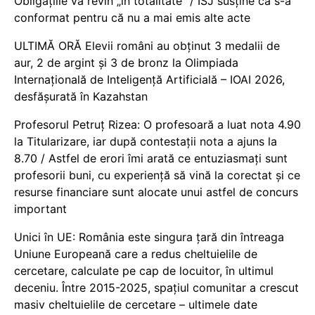
Obligațiile vă revin „în totalitate” / ISJ susține că s-a
conformat pentru că nu a mai emis alte acte
ULTIMĂ ORĂ Elevii români au obținut 3 medalii de
aur, 2 de argint și 3 de bronz la Olimpiada
Internațională de Inteligență Artificială – IOAI 2026,
desfășurată în Kazahstan
Profesorul Petruț Rizea: O profesoară a luat nota 4.90
la Titularizare, iar după contestații nota a ajuns la
8.70 / Astfel de erori îmi arată ce entuziasmați sunt
profesorii buni, cu experiență să vină la corectat și ce
resurse financiare sunt alocate unui astfel de concurs
important
Unici în UE: România este singura țară din întreaga
Uniune Europeană care a redus cheltuielile de
cercetare, calculate pe cap de locuitor, în ultimul
deceniu. Între 2015-2025, spațiul comunitar a crescut
masiv cheltuielile de cercetare – ultimele date