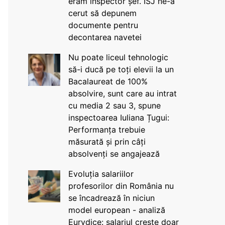
eram inspector șef. ISJ ne-a
cerut să depunem
documente pentru
decontarea navetei
Nu poate liceul tehnologic
să-i ducă pe toți elevii la un
Bacalaureat de 100%
absolvire, sunt care au intrat
cu media 2 sau 3, spune
inspectoarea Iuliana Țugui:
Performanța trebuie
măsurată și prin câți
absolvenți se angajează
Evoluția salariilor
profesorilor din România nu
se încadrează în niciun
model european - analiză
Eurydice: salariul crește doar