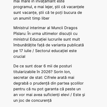
mai mare în învățământ este
programul, e mai lejer, știi că vacanțele
sunt vacanţe, știi că te poți bucura de
un anumit timp liber
Ministrul interimar al Muncii Dragos
Pîslaru: În urma ultimelor discuții cu
ministrul Educației lucrurile sunt mult
îmbunătățite față de varianta publicată
pe 17 iulie / Sectorul educației este
crucial
De ce sunt doar 6 mii de posturi
titularizabile în 2026? Sorin Ion,
secretar de stat: Cifrele arată mai
degrabă o prudență din partea școlilor
pentru că nu pot garanta că peste un
an vor mai avea suficienți elevi / Este și
un joc de concurență