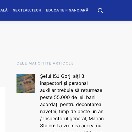
OALĂ
NEXTLAB.TECH
EDUCAȚIE FINANCIARĂ
CELE MAI CITITE ARTICOLE
Șeful ISJ Gorj, alți 8
inspectori și personal
auxiliar trebuie să returneze
peste 55.000 de lei, bani
acordați pentru decontarea
navetei, timp de peste un an
/ Inspectorul general, Marian
Staicu: La vremea aceea nu