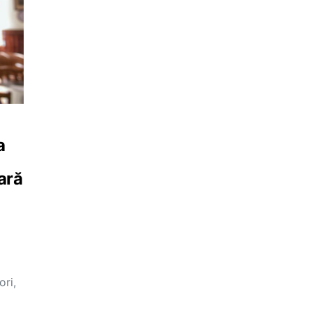
a
ară
ori,