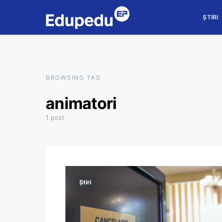
ȘTIRI
BROWSING TAG
animatori
1 post
Știri