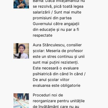
Barna: Dacă învățământul nu
se rezolvă, pică toată legea
salarizării / Sunt mai multe
promisiuni din partea
Guvernului către angajații
din educație și nu par a fi
respectate
Aura Stănculescu, consilier
școlar: Meseria de profesor
este un stres continuu și unii
sunt mai puțini rezistenți.
Este necesară o evaluare
psihiatrică din când în când /
De anul școlar viitor
evaluarea este obligatorie
Proceduri noi de
reorganizare pentru unitățile
de învățământ care nu au