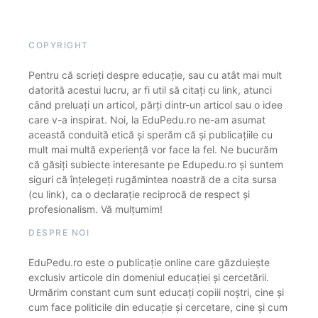
COPYRIGHT
Pentru că scrieți despre educație, sau cu atât mai mult
datorită acestui lucru, ar fi util să citați cu link, atunci
când preluați un articol, părți dintr-un articol sau o idee
care v-a inspirat. Noi, la EduPedu.ro ne-am asumat
această conduită etică și sperăm că și publicațiile cu
mult mai multă experiență vor face la fel. Ne bucurăm
că găsiți subiecte interesante pe Edupedu.ro și suntem
siguri că înțelegeți rugămintea noastră de a cita sursa
(cu link), ca o declarație reciprocă de respect și
profesionalism. Vă mulțumim!
DESPRE NOI
EduPedu.ro este o publicație online care găzduiește
exclusiv articole din domeniul educației și cercetării.
Urmărim constant cum sunt educați copiii noștri, cine și
cum face politicile din educație și cercetare, cine și cum