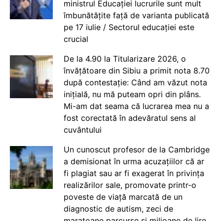
ministrul Educației lucrurile sunt mult
îmbunătățite față de varianta publicată
pe 17 iulie / Sectorul educației este
crucial
De la 4.90 la Titularizare 2026, o
învățătoare din Sibiu a primit nota 8.70
după contestație: Când am văzut nota
inițială, nu mă puteam opri din plâns.
Mi-am dat seama că lucrarea mea nu a
fost corectată în adevăratul sens al
cuvântului
Un cunoscut profesor de la Cambridge
a demisionat în urma acuzațiilor că ar
fi plagiat sau ar fi exagerat în privința
realizărilor sale, promovate printr-o
poveste de viață marcată de un
diagnostic de autism, zeci de
maratoane parcurse și milioane de lire