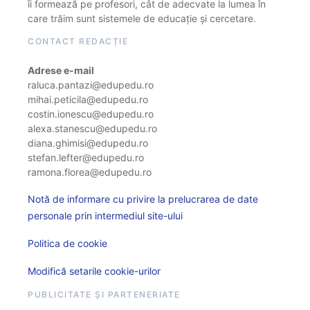
îi formează pe profesori, cât de adecvate la lumea în
care trăim sunt sistemele de educație și cercetare.
CONTACT REDACȚIE
Adrese e-mail
raluca.pantazi@edupedu.ro
mihai.peticila@edupedu.ro
costin.ionescu@edupedu.ro
alexa.stanescu@edupedu.ro
diana.ghimisi@edupedu.ro
stefan.lefter@edupedu.ro
ramona.florea@edupedu.ro
Notă de informare cu privire la prelucrarea de date
personale prin intermediul site-ului
Politica de cookie
Modifică setarile cookie-urilor
PUBLICITATE ȘI PARTENERIATE