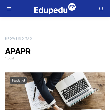
BROWSING TAG
APAPR
1 post
Statistici