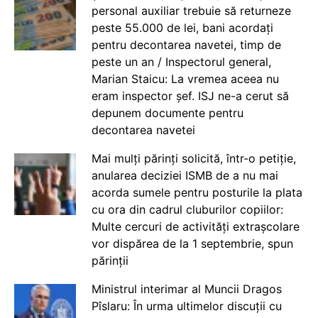
personal auxiliar trebuie să returneze
peste 55.000 de lei, bani acordați
pentru decontarea navetei, timp de
peste un an / Inspectorul general,
Marian Staicu: La vremea aceea nu
eram inspector șef. ISJ ne-a cerut să
depunem documente pentru
decontarea navetei
Mai mulți părinți solicită, într-o petiție,
anularea deciziei ISMB de a nu mai
acorda sumele pentru posturile la plata
cu ora din cadrul cluburilor copiilor:
Multe cercuri de activități extrașcolare
vor dispărea de la 1 septembrie, spun
părinții
Ministrul interimar al Muncii Dragos
Pîslaru: În urma ultimelor discuții cu