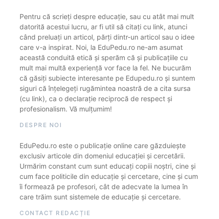
Pentru că scrieți despre educație, sau cu atât mai mult
datorită acestui lucru, ar fi util să citați cu link, atunci
când preluați un articol, părți dintr-un articol sau o idee
care v-a inspirat. Noi, la EduPedu.ro ne-am asumat
această conduită etică și sperăm că și publicațiile cu
mult mai multă experiență vor face la fel. Ne bucurăm
că găsiți subiecte interesante pe Edupedu.ro și suntem
siguri că înțelegeți rugămintea noastră de a cita sursa
(cu link), ca o declarație reciprocă de respect și
profesionalism. Vă mulțumim!
DESPRE NOI
EduPedu.ro este o publicație online care găzduiește
exclusiv articole din domeniul educației și cercetării.
Urmărim constant cum sunt educați copiii noștri, cine și
cum face politicile din educație și cercetare, cine și cum
îi formează pe profesori, cât de adecvate la lumea în
care trăim sunt sistemele de educație și cercetare.
CONTACT REDACȚIE