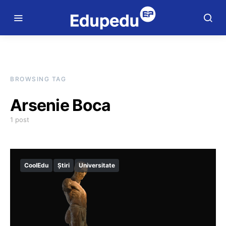
BROWSING TAG
Arsenie Boca
1 post
CoolEdu
Știri
Universitate