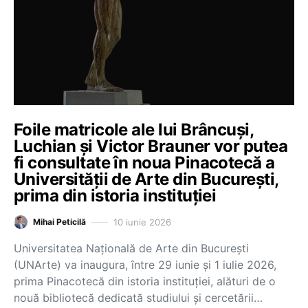
Foile matricole ale lui Brâncuși,
Luchian și Victor Brauner vor putea
fi consultate în noua Pinacotecă a
Universității de Arte din București,
prima din istoria instituției
10 iunie 2026
Mihai Peticilă
Universitatea Națională de Arte din București
(UNArte) va inaugura, între 29 iunie și 1 iulie 2026,
prima Pinacotecă din istoria instituției, alături de o
nouă bibliotecă dedicată studiului și cercetării…