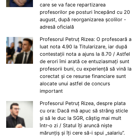
care se va face repartizarea
profesorilor pe posturi începând cu 20
august, după reorganizarea școlilor -
adresă oficială
Profesorul Petruț Rizea: O profesoară a
luat nota 4.90 la Titularizare, iar după
contestații nota a ajuns la 8.70 / Astfel
de erori îmi arată ce entuziasmați sunt
profesorii buni, cu experiență să vină la
corectat și ce resurse financiare sunt
alocate unui astfel de concurs
important
Profesorul Petruț Rizea, despre plata
cu ora: Dacă mă apuc să strâng sticle
și să le duc la SGR, câștig mai mult
într-o zi / Statul îți aruncă niște
mărunțiș și îți cere să-i spui „salariu”.