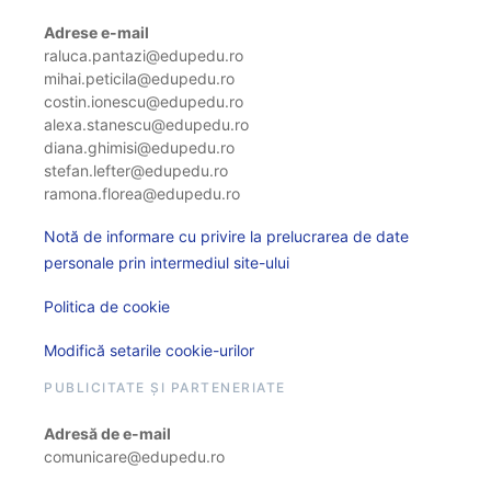
Adrese e-mail
raluca.pantazi@edupedu.ro
mihai.peticila@edupedu.ro
costin.ionescu@edupedu.ro
alexa.stanescu@edupedu.ro
diana.ghimisi@edupedu.ro
stefan.lefter@edupedu.ro
ramona.florea@edupedu.ro
Notă de informare cu privire la prelucrarea de date
personale prin intermediul site-ului
Politica de cookie
Modifică setarile cookie-urilor
PUBLICITATE ȘI PARTENERIATE
Adresă de e-mail
comunicare@edupedu.ro