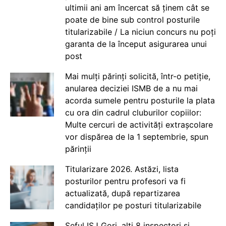
ultimii ani am încercat să ținem cât se
poate de bine sub control posturile
titularizabile / La niciun concurs nu poți
garanta de la început asigurarea unui
post
Mai mulți părinți solicită, într-o petiție,
anularea deciziei ISMB de a nu mai
acorda sumele pentru posturile la plata
cu ora din cadrul cluburilor copiilor:
Multe cercuri de activități extrașcolare
vor dispărea de la 1 septembrie, spun
părinții
Titularizare 2026. Astăzi, lista
posturilor pentru profesori va fi
actualizată, după repartizarea
candidaților pe posturi titularizabile
Șeful ISJ Gorj, alți 8 inspectori și