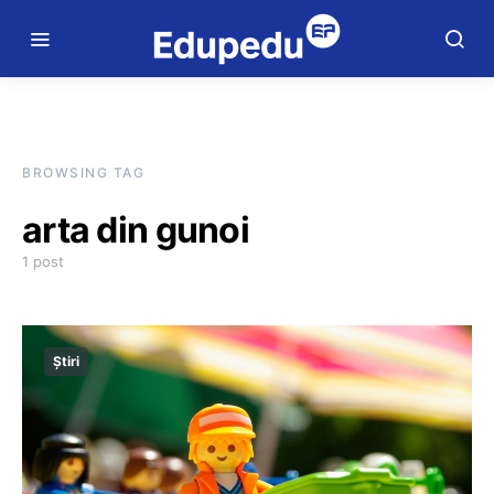
BROWSING TAG
arta din gunoi
1 post
Știri