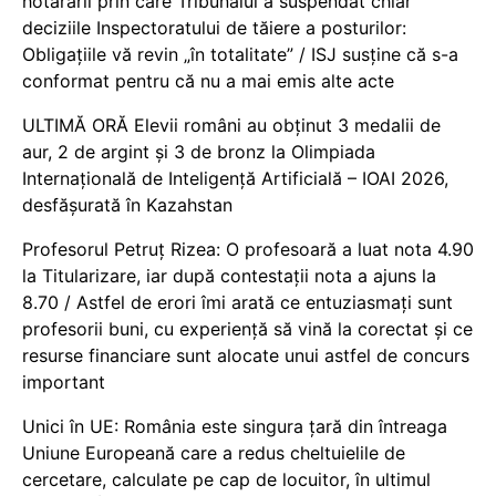
hotărârii prin care Tribunalul a suspendat chiar
deciziile Inspectoratului de tăiere a posturilor:
Obligațiile vă revin „în totalitate” / ISJ susține că s-a
conformat pentru că nu a mai emis alte acte
ULTIMĂ ORĂ Elevii români au obținut 3 medalii de
aur, 2 de argint și 3 de bronz la Olimpiada
Internațională de Inteligență Artificială – IOAI 2026,
desfășurată în Kazahstan
Profesorul Petruț Rizea: O profesoară a luat nota 4.90
la Titularizare, iar după contestații nota a ajuns la
8.70 / Astfel de erori îmi arată ce entuziasmați sunt
profesorii buni, cu experiență să vină la corectat și ce
resurse financiare sunt alocate unui astfel de concurs
important
Unici în UE: România este singura țară din întreaga
Uniune Europeană care a redus cheltuielile de
cercetare, calculate pe cap de locuitor, în ultimul