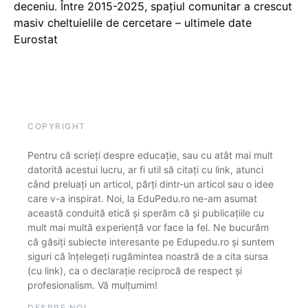
deceniu. Între 2015-2025, spațiul comunitar a crescut
masiv cheltuielile de cercetare – ultimele date
Eurostat
COPYRIGHT
Pentru că scrieți despre educație, sau cu atât mai mult
datorită acestui lucru, ar fi util să citați cu link, atunci
când preluați un articol, părți dintr-un articol sau o idee
care v-a inspirat. Noi, la EduPedu.ro ne-am asumat
această conduită etică și sperăm că și publicațiile cu
mult mai multă experiență vor face la fel. Ne bucurăm
că găsiți subiecte interesante pe Edupedu.ro și suntem
siguri că înțelegeți rugămintea noastră de a cita sursa
(cu link), ca o declarație reciprocă de respect și
profesionalism. Vă mulțumim!
DESPRE NOI