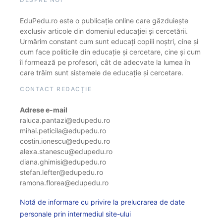
EduPedu.ro este o publicație online care găzduiește
exclusiv articole din domeniul educației și cercetării.
Urmărim constant cum sunt educați copiii noștri, cine și
cum face politicile din educație și cercetare, cine și cum
îi formează pe profesori, cât de adecvate la lumea în
care trăim sunt sistemele de educație și cercetare.
CONTACT REDACȚIE
Adrese e-mail
raluca.pantazi@edupedu.ro
mihai.peticila@edupedu.ro
costin.ionescu@edupedu.ro
alexa.stanescu@edupedu.ro
diana.ghimisi@edupedu.ro
stefan.lefter@edupedu.ro
ramona.florea@edupedu.ro
Notă de informare cu privire la prelucrarea de date
personale prin intermediul site-ului