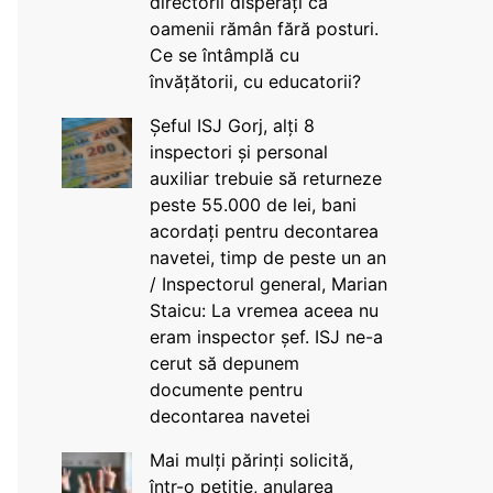
directorii disperați că
oamenii rămân fără posturi.
Ce se întâmplă cu
învățătorii, cu educatorii?
Șeful ISJ Gorj, alți 8
inspectori și personal
auxiliar trebuie să returneze
peste 55.000 de lei, bani
acordați pentru decontarea
navetei, timp de peste un an
/ Inspectorul general, Marian
Staicu: La vremea aceea nu
eram inspector șef. ISJ ne-a
cerut să depunem
documente pentru
decontarea navetei
Mai mulți părinți solicită,
într-o petiție, anularea