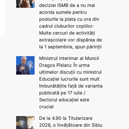
deciziei ISMB de a nu mai
acorda sumele pentru
posturile la plata cu ora din
cadrul cluburilor copiilor:
Multe cercuri de activități
extrașcolare vor dispărea de
la 1 septembrie, spun părinții
Ministrul interimar al Muncii
Dragos Pîslaru: În urma
ultimelor discuții cu ministrul
Educației lucrurile sunt mult
îmbunătățite față de varianta
publicată pe 17 iulie /
Sectorul educației este
crucial
De la 4.90 la Titularizare
2026, o învățătoare din Sibiu