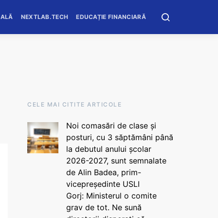
OALĂ
NEXTLAB.TECH
EDUCAȚIE FINANCIARĂ
CELE MAI CITITE ARTICOLE
Noi comasări de clase și
posturi, cu 3 săptămâni până
la debutul anului școlar
2026-2027, sunt semnalate
de Alin Badea, prim-
vicepreședinte USLI
Gorj: Ministerul o comite
grav de tot. Ne sună