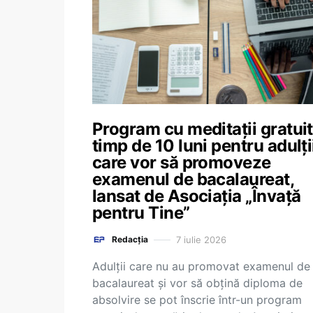
Program cu meditații gratui
timp de 10 luni pentru adulți
care vor să promoveze
examenul de bacalaureat,
lansat de Asociația „Învață
pentru Tine”
7 iulie 2026
Redacția
Adulții care nu au promovat examenul de
bacalaureat și vor să obțină diploma de
absolvire se pot înscrie într-un program