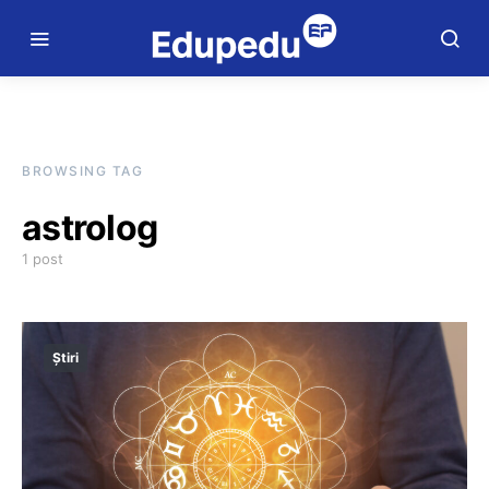
BROWSING TAG
astrolog
1 post
Știri