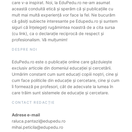
care v-a inspirat. Noi, la EduPedu.ro ne-am asumat
această conduită etică și sperăm că și publicațiile cu
mult mai multă experiență vor face la fel. Ne bucurăm
că găsiți subiecte interesante pe Edupedu.ro și suntem
siguri că înțelegeți rugămintea noastră de a cita sursa
(cu link), ca o declarație reciprocă de respect și
profesionalism. Vă mulțumim!
DESPRE NOI
EduPedu.ro este o publicație online care găzduiește
exclusiv articole din domeniul educației și cercetării.
Urmărim constant cum sunt educați copiii noștri, cine și
cum face politicile din educație și cercetare, cine și cum
îi formează pe profesori, cât de adecvate la lumea în
care trăim sunt sistemele de educație și cercetare.
CONTACT REDACȚIE
Adrese e-mail
raluca.pantazi@edupedu.ro
mihai.peticila@edupedu.ro