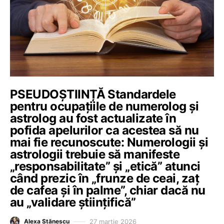
PSEUDOȘTIINȚĂ Standardele
pentru ocupațiile de numerolog și
astrolog au fost actualizate în
pofida apelurilor ca acestea să nu
mai fie recunoscute: Numerologii și
astrologii trebuie să manifeste
„responsabilitate” și „etică” atunci
când prezic în „frunze de ceai, zaț
de cafea și în palme”, chiar dacă nu
au „validare științifică”
27 martie 2026
Alexa Stănescu