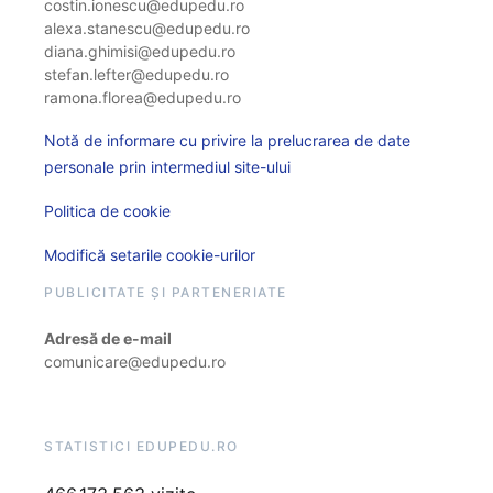
costin.ionescu@edupedu.ro
alexa.stanescu@edupedu.ro
diana.ghimisi@edupedu.ro
stefan.lefter@edupedu.ro
ramona.florea@edupedu.ro
Notă de informare cu privire la prelucrarea de date
personale prin intermediul site-ului
Politica de cookie
Modifică setarile cookie-urilor
PUBLICITATE ȘI PARTENERIATE
Adresă de e-mail
comunicare@edupedu.ro
STATISTICI EDUPEDU.RO