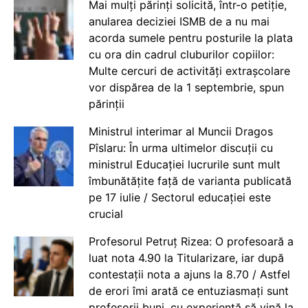
Mai mulți părinți solicită, într-o petiție,
anularea deciziei ISMB de a nu mai
acorda sumele pentru posturile la plata
cu ora din cadrul cluburilor copiilor:
Multe cercuri de activități extrașcolare
vor dispărea de la 1 septembrie, spun
părinții
Ministrul interimar al Muncii Dragos
Pîslaru: În urma ultimelor discuții cu
ministrul Educației lucrurile sunt mult
îmbunătățite față de varianta publicată
pe 17 iulie / Sectorul educației este
crucial
Profesorul Petruț Rizea: O profesoară a
luat nota 4.90 la Titularizare, iar după
contestații nota a ajuns la 8.70 / Astfel
de erori îmi arată ce entuziasmați sunt
profesorii buni, cu experiență să vină la