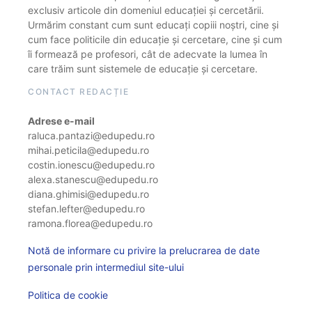
exclusiv articole din domeniul educației și cercetării.
Urmărim constant cum sunt educați copiii noștri, cine și
cum face politicile din educație și cercetare, cine și cum
îi formează pe profesori, cât de adecvate la lumea în
care trăim sunt sistemele de educație și cercetare.
CONTACT REDACȚIE
Adrese e-mail
raluca.pantazi@edupedu.ro
mihai.peticila@edupedu.ro
costin.ionescu@edupedu.ro
alexa.stanescu@edupedu.ro
diana.ghimisi@edupedu.ro
stefan.lefter@edupedu.ro
ramona.florea@edupedu.ro
Notă de informare cu privire la prelucrarea de date
personale prin intermediul site-ului
Politica de cookie