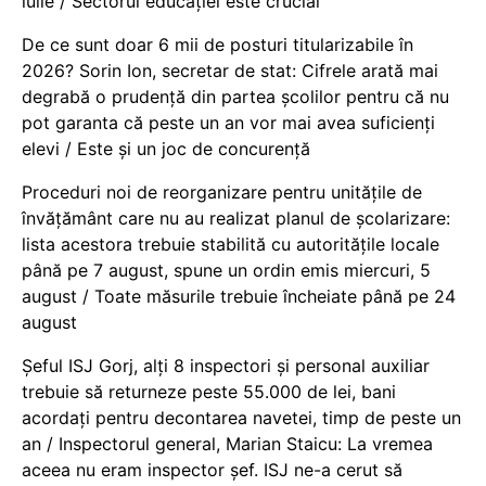
iulie / Sectorul educației este crucial
De ce sunt doar 6 mii de posturi titularizabile în
2026? Sorin Ion, secretar de stat: Cifrele arată mai
degrabă o prudență din partea școlilor pentru că nu
pot garanta că peste un an vor mai avea suficienți
elevi / Este și un joc de concurență
Proceduri noi de reorganizare pentru unitățile de
învățământ care nu au realizat planul de școlarizare:
lista acestora trebuie stabilită cu autoritățile locale
până pe 7 august, spune un ordin emis miercuri, 5
august / Toate măsurile trebuie încheiate până pe 24
august
Șeful ISJ Gorj, alți 8 inspectori și personal auxiliar
trebuie să returneze peste 55.000 de lei, bani
acordați pentru decontarea navetei, timp de peste un
an / Inspectorul general, Marian Staicu: La vremea
aceea nu eram inspector șef. ISJ ne-a cerut să