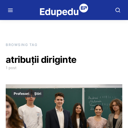
BROWSING TAG
atribuții diriginte
1 post
Profesori
Știri