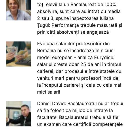
toți elevii la un Bacalaureat de 100%
absolvire, sunt care au intrat cu media
2 sau 3, spune inspectoarea Iuliana
Țugui: Performanța trebuie măsurată și
prin câți absolvenți se angajează
Evoluția salariilor profesorilor din
România nu se încadrează în niciun
model european - analiză Eurydice:
salariul crește doar 25 de ani în timpul
carierei, dar procesul e între statele cu
venituri mari pentru profesori încă de
la începutul carierei și cele cu cele mai
mici salarii
Daniel David: Bacalaureatul nu ar trebui
să fie folosit ca mijloc de intrare la
facultate. Bacalaureatul trebuie să fie
un examen care certifică competențele