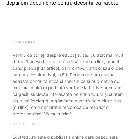
depunem documente pentru decontarea navetei
COPYRIGHT
Pentru că scrieți despre educație, sau cu atât mai mult
datorită acestui lucru, ar fi util să citați cu link, atunci
când preluați un articol, părți dintr-un articol sau o idee
care v-a inspirat. Noi, la EduPedu.ro ne-am asumat
această conduită etică și sperăm că și publicațiile cu
mult mai multă experiență vor face la fel. Ne bucurăm
că găsiți subiecte interesante pe Edupedu.ro și suntem
siguri că înțelegeți rugămintea noastră de a cita sursa
(cu link), ca o declarație reciprocă de respect și
profesionalism. Vă mulțumim!
DESPRE NOI
EduPedu.ro este o publicație online care găzduiește