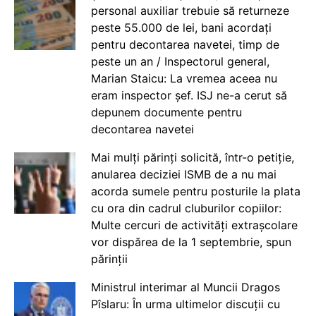
personal auxiliar trebuie să returneze
peste 55.000 de lei, bani acordați
pentru decontarea navetei, timp de
peste un an / Inspectorul general,
Marian Staicu: La vremea aceea nu
eram inspector șef. ISJ ne-a cerut să
depunem documente pentru
decontarea navetei
Mai mulți părinți solicită, într-o petiție,
anularea deciziei ISMB de a nu mai
acorda sumele pentru posturile la plata
cu ora din cadrul cluburilor copiilor:
Multe cercuri de activități extrașcolare
vor dispărea de la 1 septembrie, spun
părinții
Ministrul interimar al Muncii Dragos
Pîslaru: În urma ultimelor discuții cu