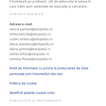
îi formează pe profesori, cât de adecvate la lumea în
care trăim sunt sistemele de educație și cercetare.
CONTACT REDACȚIE
Adrese e-mail
raluca.pantazi@edupedu.ro
mihai.peticila@edupedu.ro
costin.ionescu@edupedu.ro
alexa.stanescu@edupedu.ro
diana.ghimisi@edupedu.ro
stefan.lefter@edupedu.ro
ramona.florea@edupedu.ro
Notă de informare cu privire la prelucrarea de date
personale prin intermediul site-ului
Politica de cookie
Modifică setarile cookie-urilor
PUBLICITATE ȘI PARTENERIATE