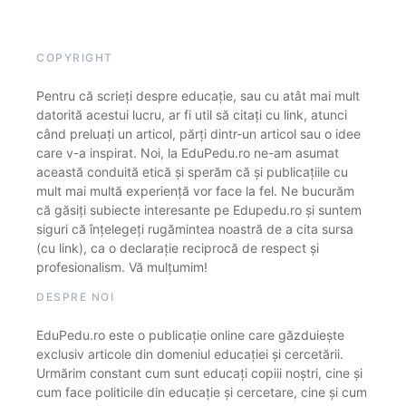
COPYRIGHT
Pentru că scrieți despre educație, sau cu atât mai mult
datorită acestui lucru, ar fi util să citați cu link, atunci
când preluați un articol, părți dintr-un articol sau o idee
care v-a inspirat. Noi, la EduPedu.ro ne-am asumat
această conduită etică și sperăm că și publicațiile cu
mult mai multă experiență vor face la fel. Ne bucurăm
că găsiți subiecte interesante pe Edupedu.ro și suntem
siguri că înțelegeți rugămintea noastră de a cita sursa
(cu link), ca o declarație reciprocă de respect și
profesionalism. Vă mulțumim!
DESPRE NOI
EduPedu.ro este o publicație online care găzduiește
exclusiv articole din domeniul educației și cercetării.
Urmărim constant cum sunt educați copiii noștri, cine și
cum face politicile din educație și cercetare, cine și cum