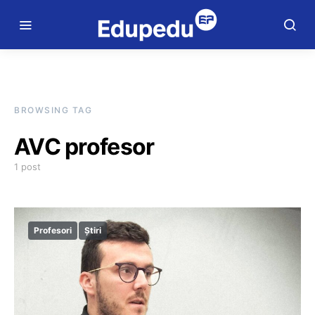
BROWSING TAG
AVC profesor
1 post
Profesori
Știri