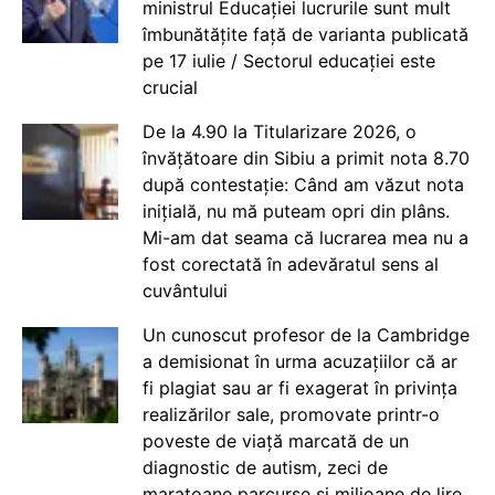
ministrul Educației lucrurile sunt mult
îmbunătățite față de varianta publicată
pe 17 iulie / Sectorul educației este
crucial
De la 4.90 la Titularizare 2026, o
învățătoare din Sibiu a primit nota 8.70
după contestație: Când am văzut nota
inițială, nu mă puteam opri din plâns.
Mi-am dat seama că lucrarea mea nu a
fost corectată în adevăratul sens al
cuvântului
Un cunoscut profesor de la Cambridge
a demisionat în urma acuzațiilor că ar
fi plagiat sau ar fi exagerat în privința
realizărilor sale, promovate printr-o
poveste de viață marcată de un
diagnostic de autism, zeci de
maratoane parcurse și milioane de lire