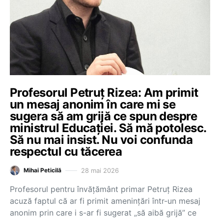
Profesorul Petruț Rizea: Am primit
un mesaj anonim în care mi se
sugera să am grijă ce spun despre
ministrul Educației. Să mă potolesc.
Să nu mai insist. Nu voi confunda
respectul cu tăcerea
28 mai 2026
Mihai Peticilă
Profesorul pentru învățământ primar Petruț Rizea
acuză faptul că ar fi primit amenințări într-un mesaj
anonim prin care i s-ar fi sugerat „să aibă grijă” ce