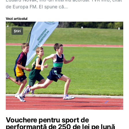
de Europa FM. El spune că…
Vezi articolul
Știri
Vouchere pentru sport de
performanță de 250 de lei pe lună