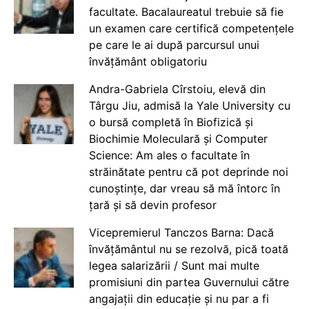
facultate. Bacalaureatul trebuie să fie
un examen care certifică competențele
pe care le ai după parcursul unui
învățământ obligatoriu
Andra-Gabriela Cîrstoiu, elevă din
Târgu Jiu, admisă la Yale University cu
o bursă completă în Biofizică și
Biochimie Moleculară și Computer
Science: Am ales o facultate în
străinătate pentru că pot deprinde noi
cunoștințe, dar vreau să mă întorc în
țară și să devin profesor
Vicepremierul Tanczos Barna: Dacă
învățământul nu se rezolvă, pică toată
legea salarizării / Sunt mai multe
promisiuni din partea Guvernului către
angajații din educație și nu par a fi