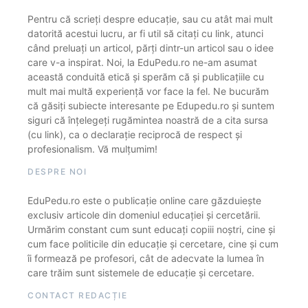
Pentru că scrieți despre educație, sau cu atât mai mult
datorită acestui lucru, ar fi util să citați cu link, atunci
când preluați un articol, părți dintr-un articol sau o idee
care v-a inspirat. Noi, la EduPedu.ro ne-am asumat
această conduită etică și sperăm că și publicațiile cu
mult mai multă experiență vor face la fel. Ne bucurăm
că găsiți subiecte interesante pe Edupedu.ro și suntem
siguri că înțelegeți rugămintea noastră de a cita sursa
(cu link), ca o declarație reciprocă de respect și
profesionalism. Vă mulțumim!
DESPRE NOI
EduPedu.ro este o publicație online care găzduiește
exclusiv articole din domeniul educației și cercetării.
Urmărim constant cum sunt educați copiii noștri, cine și
cum face politicile din educație și cercetare, cine și cum
îi formează pe profesori, cât de adecvate la lumea în
care trăim sunt sistemele de educație și cercetare.
CONTACT REDACȚIE