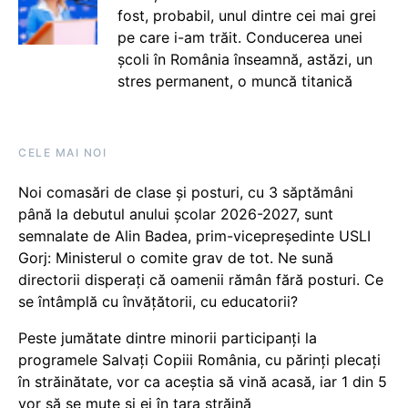
fost, probabil, unul dintre cei mai grei
pe care i-am trăit. Conducerea unei
școli în România înseamnă, astăzi, un
stres permanent, o muncă titanică
CELE MAI NOI
Noi comasări de clase și posturi, cu 3 săptămâni
până la debutul anului școlar 2026-2027, sunt
semnalate de Alin Badea, prim-vicepreședinte USLI
Gorj: Ministerul o comite grav de tot. Ne sună
directorii disperați că oamenii rămân fără posturi. Ce
se întâmplă cu învățătorii, cu educatorii?
Peste jumătate dintre minorii participanți la
programele Salvați Copiii România, cu părinți plecați
în străinătate, vor ca aceștia să vină acasă, iar 1 din 5
vor să se mute și ei în țara străină