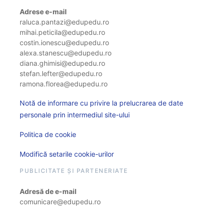
Adrese e-mail
raluca.pantazi@edupedu.ro
mihai.peticila@edupedu.ro
costin.ionescu@edupedu.ro
alexa.stanescu@edupedu.ro
diana.ghimisi@edupedu.ro
stefan.lefter@edupedu.ro
ramona.florea@edupedu.ro
Notă de informare cu privire la prelucrarea de date
personale prin intermediul site-ului
Politica de cookie
Modifică setarile cookie-urilor
PUBLICITATE ȘI PARTENERIATE
Adresă de e-mail
comunicare@edupedu.ro