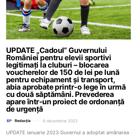
UPDATE „Cadoul” Guvernului
României pentru elevii sportivi
legitimați la cluburi – blocarea
voucherelor de 150 de lei pe lună
pentru echipament și transport,
abia aprobate printr-o lege în urmă
cu două săptămâni. Prevederea
apare într-un proiect de ordonanță
de urgență
6 decembrie 2022
Redacția
UPDATE ianuarie 2023 Guvernul a adoptat amânarea