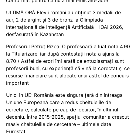
conformat pentru că nu a mai emis alte acte
ULTIMĂ ORĂ Elevii români au obținut 3 medalii de
aur, 2 de argint și 3 de bronz la Olimpiada
Internațională de Inteligență Artificială – IOAI 2026,
desfășurată în Kazahstan
Profesorul Petruț Rizea: O profesoară a luat nota 4.90
la Titularizare, iar după contestații nota a ajuns la
8.70 / Astfel de erori îmi arată ce entuziasmați sunt
profesorii buni, cu experiență să vină la corectat și ce
resurse financiare sunt alocate unui astfel de concurs
important
Unici în UE: România este singura țară din întreaga
Uniune Europeană care a redus cheltuielile de
cercetare, calculate pe cap de locuitor, în ultimul
deceniu. Între 2015-2025, spațiul comunitar a crescut
masiv cheltuielile de cercetare – ultimele date
Eurostat