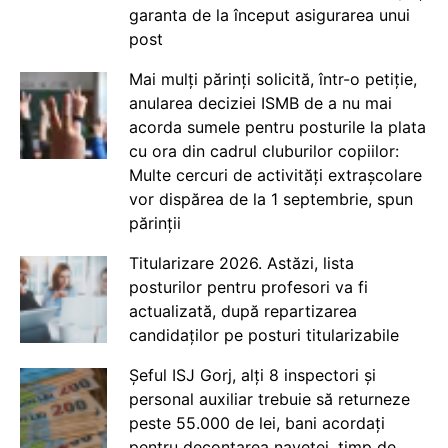
garanta de la început asigurarea unui
post
Mai mulți părinți solicită, într-o petiție,
anularea deciziei ISMB de a nu mai
acorda sumele pentru posturile la plata
cu ora din cadrul cluburilor copiilor:
Multe cercuri de activități extrașcolare
vor dispărea de la 1 septembrie, spun
părinții
Titularizare 2026. Astăzi, lista
posturilor pentru profesori va fi
actualizată, după repartizarea
candidaților pe posturi titularizabile
Șeful ISJ Gorj, alți 8 inspectori și
personal auxiliar trebuie să returneze
peste 55.000 de lei, bani acordați
pentru decontarea navetei, timp de