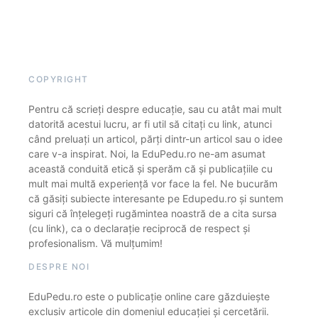
COPYRIGHT
Pentru că scrieți despre educație, sau cu atât mai mult
datorită acestui lucru, ar fi util să citați cu link, atunci
când preluați un articol, părți dintr-un articol sau o idee
care v-a inspirat. Noi, la EduPedu.ro ne-am asumat
această conduită etică și sperăm că și publicațiile cu
mult mai multă experiență vor face la fel. Ne bucurăm
că găsiți subiecte interesante pe Edupedu.ro și suntem
siguri că înțelegeți rugămintea noastră de a cita sursa
(cu link), ca o declarație reciprocă de respect și
profesionalism. Vă mulțumim!
DESPRE NOI
EduPedu.ro este o publicație online care găzduiește
exclusiv articole din domeniul educației și cercetării.