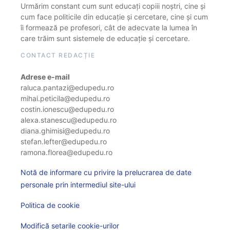
Urmărim constant cum sunt educați copiii noștri, cine și
cum face politicile din educație și cercetare, cine și cum
îi formează pe profesori, cât de adecvate la lumea în
care trăim sunt sistemele de educație și cercetare.
CONTACT REDACȚIE
Adrese e-mail
raluca.pantazi@edupedu.ro
mihai.peticila@edupedu.ro
costin.ionescu@edupedu.ro
alexa.stanescu@edupedu.ro
diana.ghimisi@edupedu.ro
stefan.lefter@edupedu.ro
ramona.florea@edupedu.ro
Notă de informare cu privire la prelucrarea de date
personale prin intermediul site-ului
Politica de cookie
Modifică setarile cookie-urilor