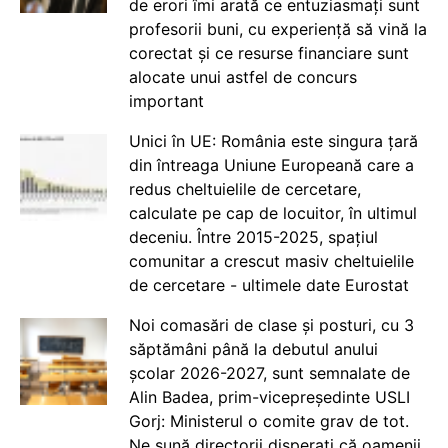
de erori îmi arată ce entuziasmați sunt
profesorii buni, cu experiență să vină la
corectat și ce resurse financiare sunt
alocate unui astfel de concurs
important
Unici în UE: România este singura țară
din întreaga Uniune Europeană care a
redus cheltuielile de cercetare,
calculate pe cap de locuitor, în ultimul
deceniu. Între 2015-2025, spațiul
comunitar a crescut masiv cheltuielile
de cercetare - ultimele date Eurostat
Noi comasări de clase și posturi, cu 3
săptămâni până la debutul anului
școlar 2026-2027, sunt semnalate de
Alin Badea, prim-vicepreședinte USLI
Gorj: Ministerul o comite grav de tot.
Ne sună directorii disperați că oamenii