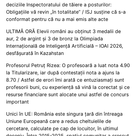
deciziile Inspectoratului de tăiere a posturilor:
Obligațiile vă revin „în totalitate” / ISJ susține că s-a
conformat pentru că nu a mai emis alte acte
ULTIMĂ ORĂ Elevii români au obținut 3 medalii de
aur, 2 de argint și 3 de bronz la Olimpiada
Internațională de Inteligență Artificială – IOAI 2026,
desfășurată în Kazahstan
Profesorul Petruț Rizea: O profesoară a luat nota 4.90
la Titularizare, iar după contestații nota a ajuns la
8.70 / Astfel de erori îmi arată ce entuziasmați sunt
profesorii buni, cu experiență să vină la corectat și ce
resurse financiare sunt alocate unui astfel de concurs
important
Unici în UE: România este singura țară din întreaga
Uniune Europeană care a redus cheltuielile de
cercetare, calculate pe cap de locuitor, în ultimul
deceniu. Între 2015-2025, spațiul comunitar a crescut