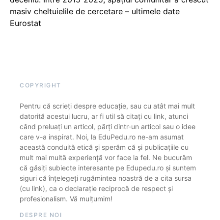
masiv cheltuielile de cercetare – ultimele date
Eurostat
COPYRIGHT
Pentru că scrieți despre educație, sau cu atât mai mult
datorită acestui lucru, ar fi util să citați cu link, atunci
când preluați un articol, părți dintr-un articol sau o idee
care v-a inspirat. Noi, la EduPedu.ro ne-am asumat
această conduită etică și sperăm că și publicațiile cu
mult mai multă experiență vor face la fel. Ne bucurăm
că găsiți subiecte interesante pe Edupedu.ro și suntem
siguri că înțelegeți rugămintea noastră de a cita sursa
(cu link), ca o declarație reciprocă de respect și
profesionalism. Vă mulțumim!
DESPRE NOI