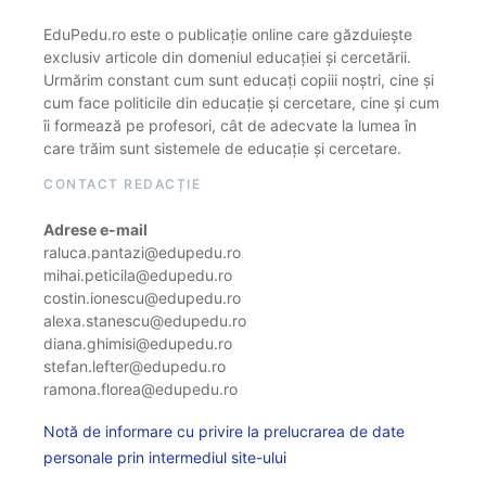
EduPedu.ro este o publicație online care găzduiește
exclusiv articole din domeniul educației și cercetării.
Urmărim constant cum sunt educați copiii noștri, cine și
cum face politicile din educație și cercetare, cine și cum
îi formează pe profesori, cât de adecvate la lumea în
care trăim sunt sistemele de educație și cercetare.
CONTACT REDACȚIE
Adrese e-mail
raluca.pantazi@edupedu.ro
mihai.peticila@edupedu.ro
costin.ionescu@edupedu.ro
alexa.stanescu@edupedu.ro
diana.ghimisi@edupedu.ro
stefan.lefter@edupedu.ro
ramona.florea@edupedu.ro
Notă de informare cu privire la prelucrarea de date
personale prin intermediul site-ului