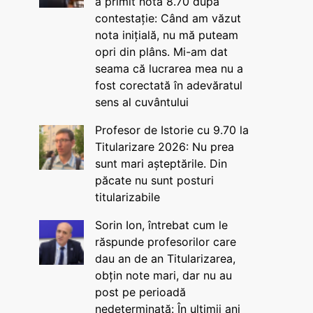
a primit nota 8.70 după
contestație: Când am văzut
nota inițială, nu mă puteam
opri din plâns. Mi-am dat
seama că lucrarea mea nu a
fost corectată în adevăratul
sens al cuvântului
Profesor de Istorie cu 9.70 la
Titularizare 2026: Nu prea
sunt mari așteptările. Din
păcate nu sunt posturi
titularizabile
Sorin Ion, întrebat cum le
răspunde profesorilor care
dau an de an Titularizarea,
obțin note mari, dar nu au
post pe perioadă
nedeterminată: În ultimii ani