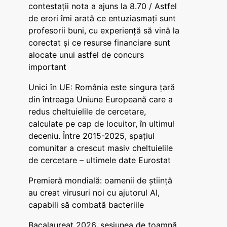
contestații nota a ajuns la 8.70 / Astfel
de erori îmi arată ce entuziasmați sunt
profesorii buni, cu experiență să vină la
corectat și ce resurse financiare sunt
alocate unui astfel de concurs
important
Unici în UE: România este singura țară
din întreaga Uniune Europeană care a
redus cheltuielile de cercetare,
calculate pe cap de locuitor, în ultimul
deceniu. Între 2015-2025, spațiul
comunitar a crescut masiv cheltuielile
de cercetare – ultimele date Eurostat
Premieră mondială: oamenii de știință
au creat virusuri noi cu ajutorul AI,
capabili să combată bacteriile
Bacalaureat 2026, sesiunea de toamnă.