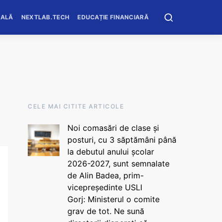
OALĂ
NEXTLAB.TECH
EDUCAȚIE FINANCIARĂ
CELE MAI CITITE ARTICOLE
Noi comasări de clase și
posturi, cu 3 săptămâni până
la debutul anului școlar
2026-2027, sunt semnalate
de Alin Badea, prim-
vicepreședinte USLI
Gorj: Ministerul o comite
grav de tot. Ne sună