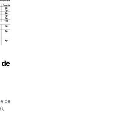
 de
ie de
6,