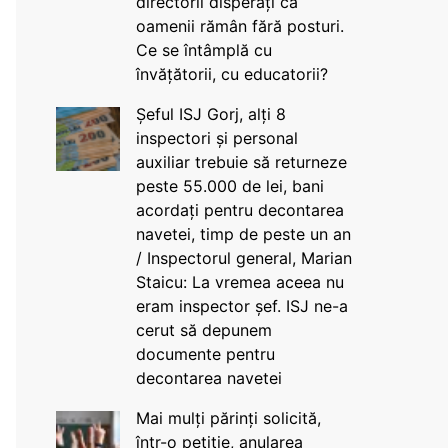
directorii disperați că
oamenii rămân fără posturi.
Ce se întâmplă cu
învățătorii, cu educatorii?
Șeful ISJ Gorj, alți 8
inspectori și personal
auxiliar trebuie să returneze
peste 55.000 de lei, bani
acordați pentru decontarea
navetei, timp de peste un an
/ Inspectorul general, Marian
Staicu: La vremea aceea nu
eram inspector șef. ISJ ne-a
cerut să depunem
documente pentru
decontarea navetei
Mai mulți părinți solicită,
într-o petiție, anularea