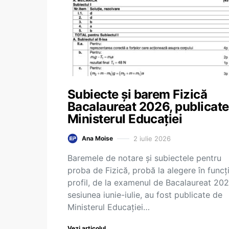
Subiecte și barem Fizică
Bacalaureat 2026, publicate
Ministerul Educației
2 iulie 2026
Ana Moise
Baremele de notare și subiectele pentru
proba de Fizică, probă la alegere în funcț
profil, de la examenul de Bacalaureat 202
sesiunea iunie-iulie, au fost publicate de
Ministerul Educației…
Vezi articolul