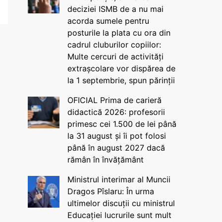
deciziei ISMB de a nu mai
acorda sumele pentru
posturile la plata cu ora din
cadrul cluburilor copiilor:
Multe cercuri de activități
extrașcolare vor dispărea de
la 1 septembrie, spun părinții
OFICIAL Prima de carieră
didactică 2026: profesorii
primesc cei 1.500 de lei până
la 31 august și îi pot folosi
până în august 2027 dacă
rămân în învățământ
Ministrul interimar al Muncii
Dragos Pîslaru: În urma
ultimelor discuții cu ministrul
Educației lucrurile sunt mult