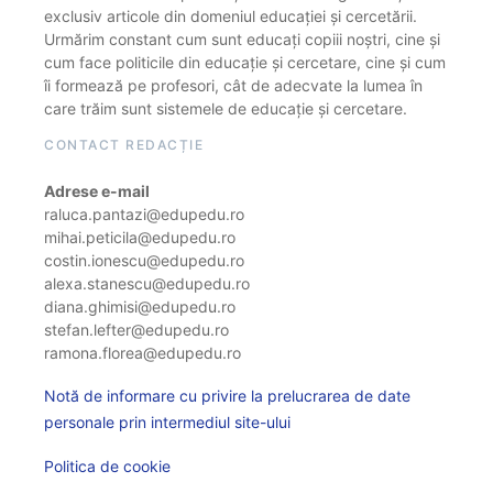
exclusiv articole din domeniul educației și cercetării.
Urmărim constant cum sunt educați copiii noștri, cine și
cum face politicile din educație și cercetare, cine și cum
îi formează pe profesori, cât de adecvate la lumea în
care trăim sunt sistemele de educație și cercetare.
CONTACT REDACȚIE
Adrese e-mail
raluca.pantazi@edupedu.ro
mihai.peticila@edupedu.ro
costin.ionescu@edupedu.ro
alexa.stanescu@edupedu.ro
diana.ghimisi@edupedu.ro
stefan.lefter@edupedu.ro
ramona.florea@edupedu.ro
Notă de informare cu privire la prelucrarea de date
personale prin intermediul site-ului
Politica de cookie