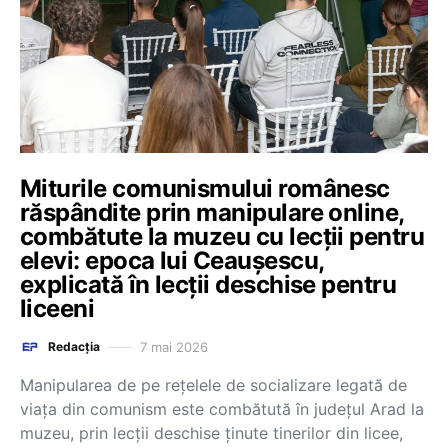
Miturile comunismului românesc
răspândite prin manipulare online,
combătute la muzeu cu lecţii pentru
elevi: epoca lui Ceauşescu,
explicată în lecții deschise pentru
liceeni
7 mai 2026
Redacția
Manipularea de pe reţelele de socializare legată de
viaţa din comunism este combătută în judeţul Arad la
muzeu, prin lecţii deschise ţinute tinerilor din licee,