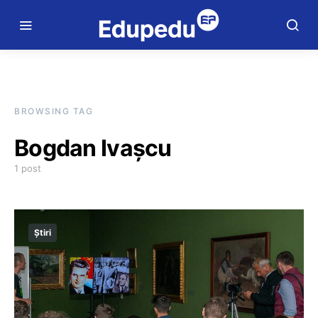
BROWSING TAG
Bogdan Ivașcu
1 post
Știri