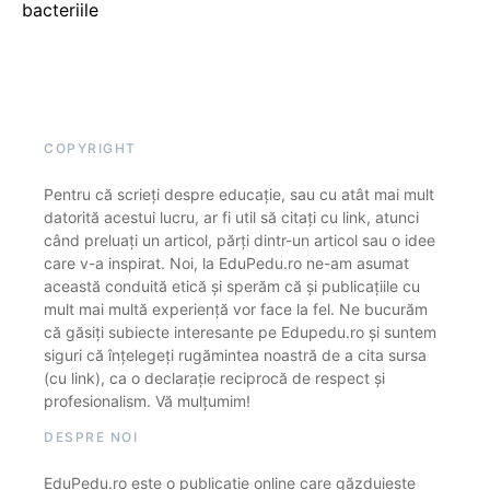
bacteriile
COPYRIGHT
Pentru că scrieți despre educație, sau cu atât mai mult
datorită acestui lucru, ar fi util să citați cu link, atunci
când preluați un articol, părți dintr-un articol sau o idee
care v-a inspirat. Noi, la EduPedu.ro ne-am asumat
această conduită etică și sperăm că și publicațiile cu
mult mai multă experiență vor face la fel. Ne bucurăm
că găsiți subiecte interesante pe Edupedu.ro și suntem
siguri că înțelegeți rugămintea noastră de a cita sursa
(cu link), ca o declarație reciprocă de respect și
profesionalism. Vă mulțumim!
DESPRE NOI
EduPedu.ro este o publicație online care găzduiește