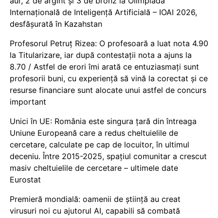
aur, 2 de argint și 3 de bronz la Olimpiada
Internațională de Inteligență Artificială – IOAI 2026,
desfășurată în Kazahstan
Profesorul Petruț Rizea: O profesoară a luat nota 4.90
la Titularizare, iar după contestații nota a ajuns la
8.70 / Astfel de erori îmi arată ce entuziasmați sunt
profesorii buni, cu experiență să vină la corectat și ce
resurse financiare sunt alocate unui astfel de concurs
important
Unici în UE: România este singura țară din întreaga
Uniune Europeană care a redus cheltuielile de
cercetare, calculate pe cap de locuitor, în ultimul
deceniu. Între 2015-2025, spațiul comunitar a crescut
masiv cheltuielile de cercetare – ultimele date
Eurostat
Premieră mondială: oamenii de știință au creat
virusuri noi cu ajutorul AI, capabili să combată