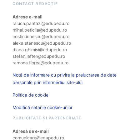
CONTACT REDACȚIE
Adrese e-mail
raluca.pantazi@edupedu.ro
mihai.peticila@edupedu.ro
costin.ionescu@edupedu.ro
alexa.stanescu@edupedu.ro
diana.ghimisi@edupedu.ro
stefan.lefter@edupedu.ro
ramona.florea@edupedu.ro
Notă de informare cu privire la prelucrarea de date
personale prin intermediul site-ului
Politica de cookie
Modifică setarile cookie-urilor
PUBLICITATE ȘI PARTENERIATE
Adresă de e-mail
comunicare@edupedu.ro