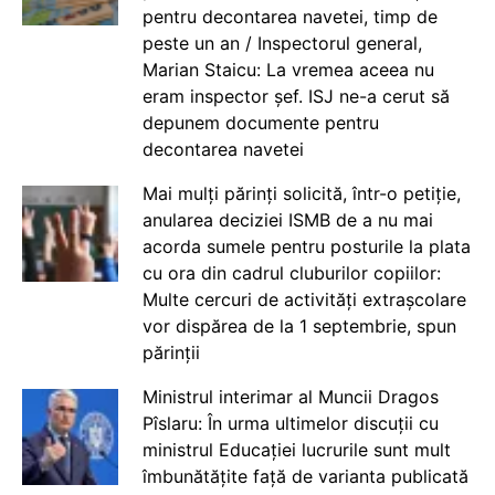
pentru decontarea navetei, timp de
peste un an / Inspectorul general,
Marian Staicu: La vremea aceea nu
eram inspector șef. ISJ ne-a cerut să
depunem documente pentru
decontarea navetei
Mai mulți părinți solicită, într-o petiție,
anularea deciziei ISMB de a nu mai
acorda sumele pentru posturile la plata
cu ora din cadrul cluburilor copiilor:
Multe cercuri de activități extrașcolare
vor dispărea de la 1 septembrie, spun
părinții
Ministrul interimar al Muncii Dragos
Pîslaru: În urma ultimelor discuții cu
ministrul Educației lucrurile sunt mult
îmbunătățite față de varianta publicată