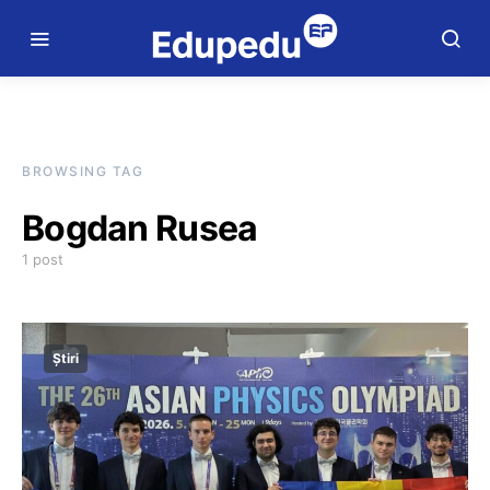
BROWSING TAG
Bogdan Rusea
1 post
Știri