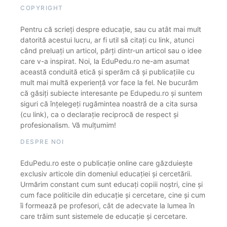
COPYRIGHT
Pentru că scrieți despre educație, sau cu atât mai mult
datorită acestui lucru, ar fi util să citați cu link, atunci
când preluați un articol, părți dintr-un articol sau o idee
care v-a inspirat. Noi, la EduPedu.ro ne-am asumat
această conduită etică și sperăm că și publicațiile cu
mult mai multă experiență vor face la fel. Ne bucurăm
că găsiți subiecte interesante pe Edupedu.ro și suntem
siguri că înțelegeți rugămintea noastră de a cita sursa
(cu link), ca o declarație reciprocă de respect și
profesionalism. Vă mulțumim!
DESPRE NOI
EduPedu.ro este o publicație online care găzduiește
exclusiv articole din domeniul educației și cercetării.
Urmărim constant cum sunt educați copiii noștri, cine și
cum face politicile din educație și cercetare, cine și cum
îi formează pe profesori, cât de adecvate la lumea în
care trăim sunt sistemele de educație și cercetare.