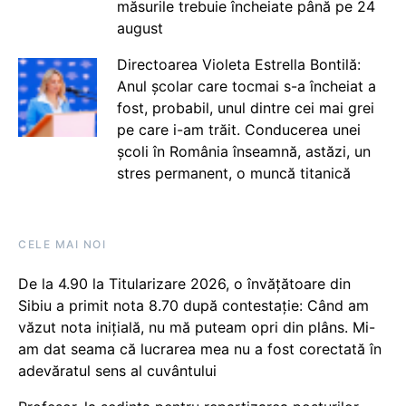
măsurile trebuie încheiate până pe 24
august
Directoarea Violeta Estrella Bontilă:
Anul școlar care tocmai s-a încheiat a
fost, probabil, unul dintre cei mai grei
pe care i-am trăit. Conducerea unei
școli în România înseamnă, astăzi, un
stres permanent, o muncă titanică
CELE MAI NOI
De la 4.90 la Titularizare 2026, o învățătoare din
Sibiu a primit nota 8.70 după contestație: Când am
văzut nota inițială, nu mă puteam opri din plâns. Mi-
am dat seama că lucrarea mea nu a fost corectată în
adevăratul sens al cuvântului