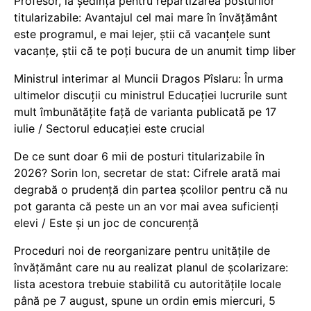
Profesor, la ședința pentru repartizarea posturilor
titularizabile: Avantajul cel mai mare în învățământ
este programul, e mai lejer, știi că vacanțele sunt
vacanţe, știi că te poți bucura de un anumit timp liber
Ministrul interimar al Muncii Dragos Pîslaru: În urma
ultimelor discuții cu ministrul Educației lucrurile sunt
mult îmbunătățite față de varianta publicată pe 17
iulie / Sectorul educației este crucial
De ce sunt doar 6 mii de posturi titularizabile în
2026? Sorin Ion, secretar de stat: Cifrele arată mai
degrabă o prudență din partea școlilor pentru că nu
pot garanta că peste un an vor mai avea suficienți
elevi / Este și un joc de concurență
Proceduri noi de reorganizare pentru unitățile de
învățământ care nu au realizat planul de școlarizare:
lista acestora trebuie stabilită cu autoritățile locale
până pe 7 august, spune un ordin emis miercuri, 5