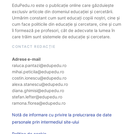
EduPedu.ro este o publicație online care găzduiește
exclusiv articole din domeniul educației și cercetării.
Urmărim constant cum sunt educați copiii noștri, cine și
cum face politicile din educație și cercetare, cine și cum
îi formează pe profesori, cât de adecvate la lumea în
care trăim sunt sistemele de educație și cercetare.
CONTACT REDACȚIE
Adrese e-mail
raluca.pantazi@edupedu.ro
mihai.peticila@edupedu.ro
costin.ionescu@edupedu.ro
alexa.stanescu@edupedu.ro
diana.ghimisi@edupedu.ro
stefan.lefter@edupedu.ro
ramona.florea@edupedu.ro
Notă de informare cu privire la prelucrarea de date
personale prin intermediul site-ului
Politica de cookie