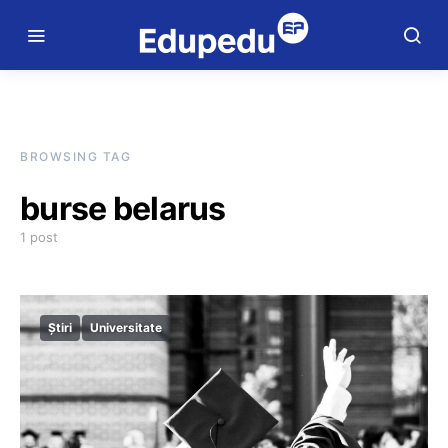
BROWSING TAG
burse belarus
1 post
Știri
Universitate