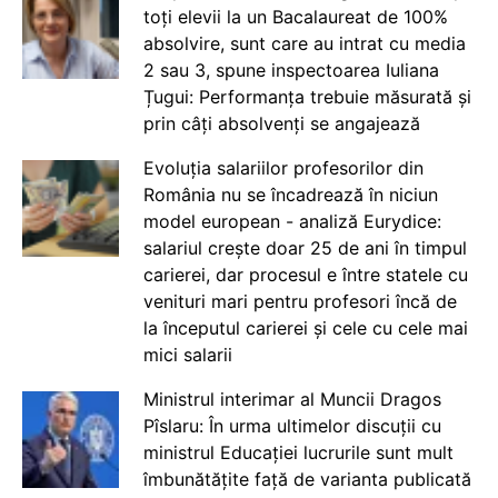
toți elevii la un Bacalaureat de 100%
absolvire, sunt care au intrat cu media
2 sau 3, spune inspectoarea Iuliana
Țugui: Performanța trebuie măsurată și
prin câți absolvenți se angajează
Evoluția salariilor profesorilor din
România nu se încadrează în niciun
model european - analiză Eurydice:
salariul crește doar 25 de ani în timpul
carierei, dar procesul e între statele cu
venituri mari pentru profesori încă de
la începutul carierei și cele cu cele mai
mici salarii
Ministrul interimar al Muncii Dragos
Pîslaru: În urma ultimelor discuții cu
ministrul Educației lucrurile sunt mult
îmbunătățite față de varianta publicată