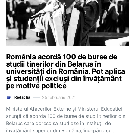
România acordă 100 de burse de
studii tinerilor din Belarus în
universități din România. Pot aplica
și studenții excluși din învățământ
pe motive politice
25 februarie 2021
Redacția
Ministerul Afacerilor Externe și Ministerul Educației
anunță că acordă 100 de burse de studii tinerilor din
Belarus care doresc să studieze în instituții de
învățământ superior din România, începând cu…