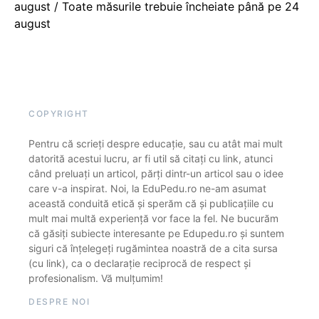
august / Toate măsurile trebuie încheiate până pe 24
august
COPYRIGHT
Pentru că scrieți despre educație, sau cu atât mai mult
datorită acestui lucru, ar fi util să citați cu link, atunci
când preluați un articol, părți dintr-un articol sau o idee
care v-a inspirat. Noi, la EduPedu.ro ne-am asumat
această conduită etică și sperăm că și publicațiile cu
mult mai multă experiență vor face la fel. Ne bucurăm
că găsiți subiecte interesante pe Edupedu.ro și suntem
siguri că înțelegeți rugămintea noastră de a cita sursa
(cu link), ca o declarație reciprocă de respect și
profesionalism. Vă mulțumim!
DESPRE NOI