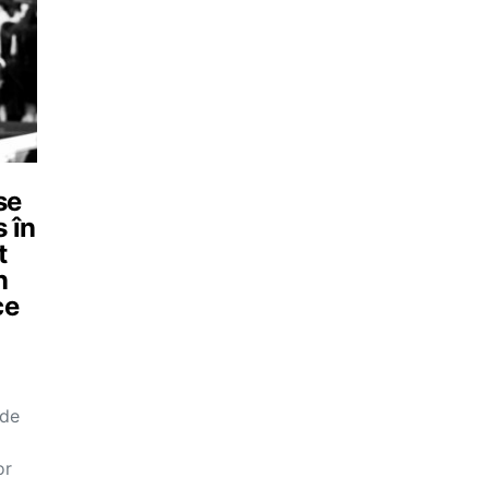
se
s în
t
n
ce
 de
or