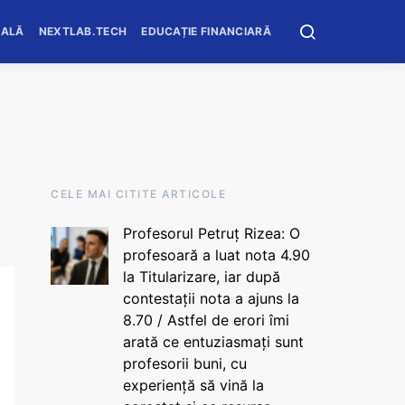
OALĂ
NEXTLAB.TECH
EDUCAȚIE FINANCIARĂ
CELE MAI CITITE ARTICOLE
Profesorul Petruț Rizea: O
profesoară a luat nota 4.90
la Titularizare, iar după
contestații nota a ajuns la
8.70 / Astfel de erori îmi
arată ce entuziasmați sunt
profesorii buni, cu
experiență să vină la