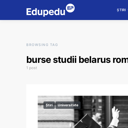
ȘTIRI
BROWSING TAG
burse studii belarus ro
1 post
Știri
Universitate