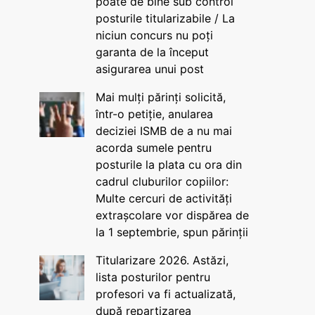
poate de bine sub control
posturile titularizabile / La
niciun concurs nu poți
garanta de la început
asigurarea unui post
Mai mulți părinți solicită,
într-o petiție, anularea
deciziei ISMB de a nu mai
acorda sumele pentru
posturile la plata cu ora din
cadrul cluburilor copiilor:
Multe cercuri de activități
extrașcolare vor dispărea de
la 1 septembrie, spun părinții
Titularizare 2026. Astăzi,
lista posturilor pentru
profesori va fi actualizată,
după repartizarea