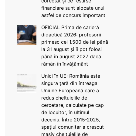
corectat și ce resurse
financiare sunt alocate unui
astfel de concurs important
OFICIAL Prima de carieră
didactică 2026: profesorii
primesc cei 1.500 de lei până
la 31 august și îi pot folosi
până în august 2027 dacă
rămân în învățământ
Unici în UE: România este
singura țară din întreaga
Uniune Europeană care a
redus cheltuielile de
cercetare, calculate pe cap
de locuitor, în ultimul
deceniu. Între 2015-2025,
spațiul comunitar a crescut
masiv cheltuielile de