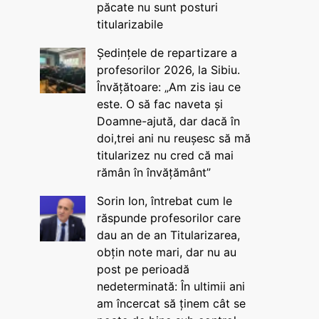
păcate nu sunt posturi
titularizabile
Ședințele de repartizare a
profesorilor 2026, la Sibiu.
Învățătoare: „Am zis iau ce
este. O să fac naveta și
Doamne-ajută, dar dacă în
doi,trei ani nu reușesc să mă
titularizez nu cred că mai
rămân în învățământ”
Sorin Ion, întrebat cum le
răspunde profesorilor care
dau an de an Titularizarea,
obțin note mari, dar nu au
post pe perioadă
nedeterminată: În ultimii ani
am încercat să ținem cât se