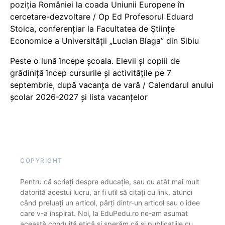
poziția României la coada Uniunii Europene în
cercetare-dezvoltare / Op Ed Profesorul Eduard
Stoica, conferențiar la Facultatea de Științe
Economice a Universității „Lucian Blaga” din Sibiu
Peste o lună începe școala. Elevii și copiii de
grădiniță încep cursurile și activitățile pe 7
septembrie, după vacanța de vară / Calendarul anului
școlar 2026-2027 și lista vacanțelor
COPYRIGHT
Pentru că scrieți despre educație, sau cu atât mai mult
datorită acestui lucru, ar fi util să citați cu link, atunci
când preluați un articol, părți dintr-un articol sau o idee
care v-a inspirat. Noi, la EduPedu.ro ne-am asumat
această conduită etică și sperăm că și publicațiile cu