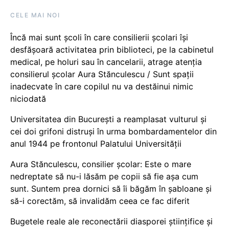
CELE MAI NOI
Încă mai sunt școli în care consilierii școlari își
desfășoară activitatea prin biblioteci, pe la cabinetul
medical, pe holuri sau în cancelarii, atrage atenția
consilierul școlar Aura Stănculescu / Sunt spații
inadecvate în care copilul nu va destăinui nimic
niciodată
Universitatea din București a reamplasat vulturul și
cei doi grifoni distruși în urma bombardamentelor din
anul 1944 pe frontonul Palatului Universității
Aura Stănculescu, consilier școlar: Este o mare
nedreptate să nu-i lăsăm pe copii să fie așa cum
sunt. Suntem prea dornici să îi băgăm în șabloane și
să-i corectăm, să invalidăm ceea ce fac diferit
Bugetele reale ale reconectării diasporei științifice și