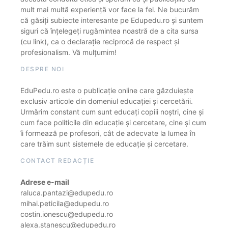
mult mai multă experiență vor face la fel. Ne bucurăm
că găsiți subiecte interesante pe Edupedu.ro și suntem
siguri că înțelegeți rugămintea noastră de a cita sursa
(cu link), ca o declarație reciprocă de respect și
profesionalism. Vă mulțumim!
DESPRE NOI
EduPedu.ro este o publicație online care găzduiește
exclusiv articole din domeniul educației și cercetării.
Urmărim constant cum sunt educați copiii noștri, cine și
cum face politicile din educație și cercetare, cine și cum
îi formează pe profesori, cât de adecvate la lumea în
care trăim sunt sistemele de educație și cercetare.
CONTACT REDACȚIE
Adrese e-mail
raluca.pantazi@edupedu.ro
mihai.peticila@edupedu.ro
costin.ionescu@edupedu.ro
alexa.stanescu@edupedu.ro