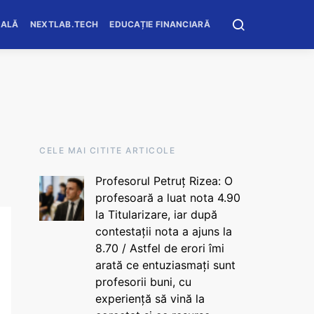
OALĂ
NEXTLAB.TECH
EDUCAȚIE FINANCIARĂ
CELE MAI CITITE ARTICOLE
Profesorul Petruț Rizea: O
profesoară a luat nota 4.90
la Titularizare, iar după
contestații nota a ajuns la
8.70 / Astfel de erori îmi
arată ce entuziasmați sunt
profesorii buni, cu
experiență să vină la