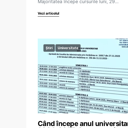
Majoritatea începe cursurile luni, 29…
Vezi articolul
Știri
Universitate
Când începe anul universita