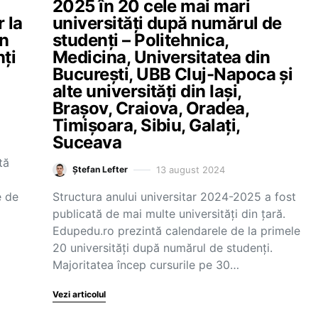
2025 în 20 cele mai mari
 la
universități după numărul de
in
studenți – Politehnica,
ți
Medicina, Universitatea din
București, UBB Cluj-Napoca și
alte universități din Iași,
Brașov, Craiova, Oradea,
Timișoara, Sibiu, Galați,
Suceava
tă
13 august 2024
Ștefan Lefter
e de
Structura anului universitar 2024-2025 a fost
publicată de mai multe universități din țară.
Edupedu.ro prezintă calendarele de la primele
20 universități după numărul de studenți.
Majoritatea încep cursurile pe 30…
Vezi articolul