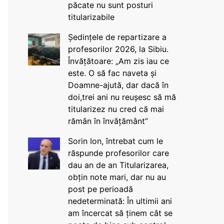
păcate nu sunt posturi
titularizabile
Ședințele de repartizare a
profesorilor 2026, la Sibiu.
Învățătoare: „Am zis iau ce
este. O să fac naveta și
Doamne-ajută, dar dacă în
doi,trei ani nu reușesc să mă
titularizez nu cred că mai
rămân în învățământ”
Sorin Ion, întrebat cum le
răspunde profesorilor care
dau an de an Titularizarea,
obțin note mari, dar nu au
post pe perioadă
nedeterminată: În ultimii ani
am încercat să ținem cât se