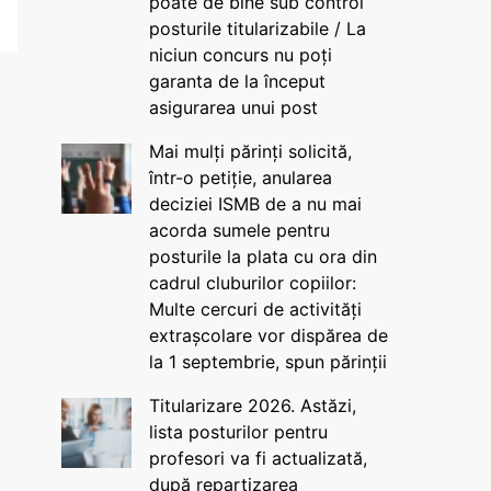
poate de bine sub control
posturile titularizabile / La
niciun concurs nu poți
garanta de la început
asigurarea unui post
Mai mulți părinți solicită,
într-o petiție, anularea
deciziei ISMB de a nu mai
acorda sumele pentru
posturile la plata cu ora din
cadrul cluburilor copiilor:
Multe cercuri de activități
extrașcolare vor dispărea de
la 1 septembrie, spun părinții
Titularizare 2026. Astăzi,
lista posturilor pentru
profesori va fi actualizată,
după repartizarea