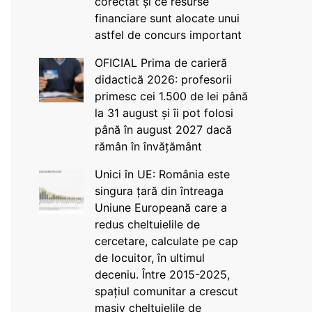
corectat și ce resurse
financiare sunt alocate unui
astfel de concurs important
OFICIAL Prima de carieră
didactică 2026: profesorii
primesc cei 1.500 de lei până
la 31 august și îi pot folosi
până în august 2027 dacă
rămân în învățământ
Unici în UE: România este
singura țară din întreaga
Uniune Europeană care a
redus cheltuielile de
cercetare, calculate pe cap
de locuitor, în ultimul
deceniu. Între 2015-2025,
spațiul comunitar a crescut
masiv cheltuielile de