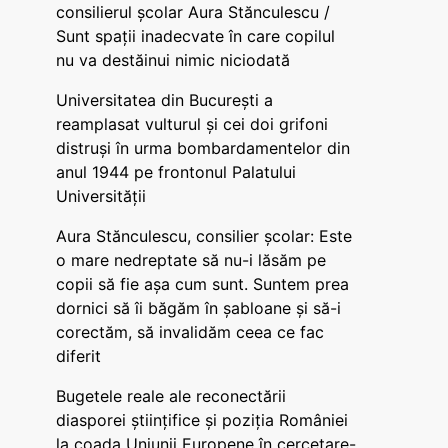
consilierul școlar Aura Stănculescu /
Sunt spații inadecvate în care copilul
nu va destăinui nimic niciodată
Universitatea din București a
reamplasat vulturul și cei doi grifoni
distruși în urma bombardamentelor din
anul 1944 pe frontonul Palatului
Universității
Aura Stănculescu, consilier școlar: Este
o mare nedreptate să nu-i lăsăm pe
copii să fie așa cum sunt. Suntem prea
dornici să îi băgăm în șabloane și să-i
corectăm, să invalidăm ceea ce fac
diferit
Bugetele reale ale reconectării
diasporei științifice și poziția României
la coada Uniunii Europene în cercetare-